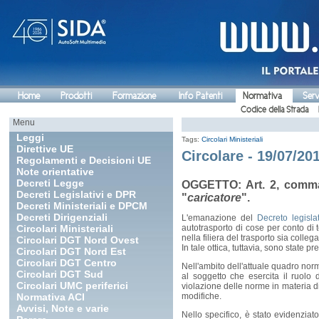
Home
Prodotti
Formazione
Info Patenti
Normativa
Serv
Codice della Strada
Menu
Leggi
Tags:
Circolari Ministeriali
Direttive UE
Circolare - 19/07/201
Regolamenti e Decisioni UE
Note orientative
Decreti Legge
OGGETTO: Art. 2, comma 1
Decreti Legislativi e DPR
"
caricatore
".
Decreti Ministeriali e DPCM
Decreti Dirigenziali
L'emanazione del
Decreto legisl
Circolari Ministeriali
autotrasporto di cose per conto di te
nella filiera del trasporto sia colle
Circolari DGT Nord Ovest
In tale ottica, tuttavia, sono state 
Circolari DGT Nord Est
Circolari DGT Centro
Nell'ambito dell'attuale quadro norma
Circolari DGT Sud
al soggetto che esercita il ruolo d
Circolari UMC periferici
violazione delle norme in materia di
Normativa ACI
modifiche.
Avvisi, Note e varie
Nello specifico, è stato evidenziato