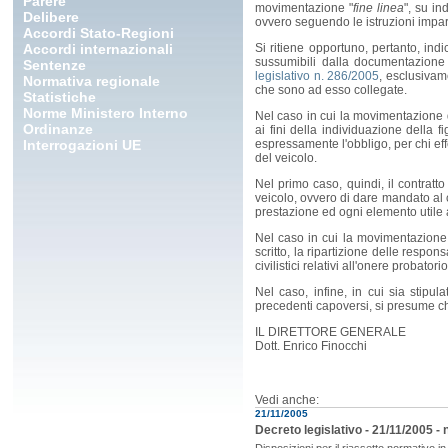
Parere
movimentazione "
fine linea
", su i
Delibere
ovvero seguendo le istruzioni impa
Accordi Stato-Regioni
Accordi internazionali
Si ritiene opportuno, pertanto, indic
sussumibili dalla documentazione r
Sentenze
legislativo n. 286/2005
, esclusivam
Normativa regionale
che sono ad esso collegate.
Statistiche
Norme Ministero Interno
Nel caso in cui la movimentazione de
Ordinanze
ai fini della individuazione della f
Interrogazioni UE
espressamente l'obbligo, per chi e
del veicolo.
Nel primo caso, quindi, il contrat
veicolo, ovvero di dare mandato al c
prestazione ed ogni elemento utile a
Nel caso in cui la movimentazione d
scritto, la ripartizione delle respon
civilistici relativi all'onere probatorio
Nel caso, infine, in cui sia stipul
precedenti capoversi, si presume che
IL DIRETTORE GENERALE
Dott. Enrico Finocchi
Vedi anche:
21/11/2005
Decreto legislativo - 21/11/2005 - 