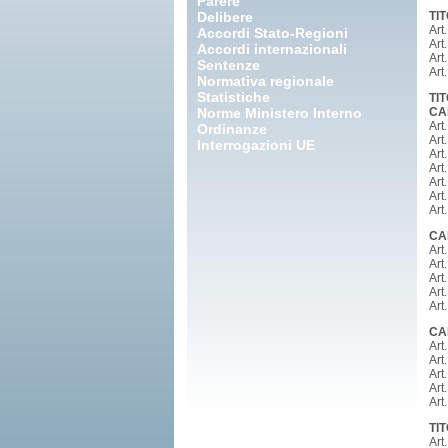
Parere
Delibere
TIT
Art.
Accordi Stato-Regioni
Art.
Accordi internazionali
Art
Sentenze
Art
Normativa regionale
Statistiche
TI
Norme Ministero Interno
CA
Art
Ordinanze
Art
Interrogazioni UE
Art
Art
Art
Art
Art
CA
Art
Art
Art
Art
Art
CA
Art
Art
Art
Art
Art
TI
Art