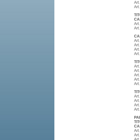
Art
Art
TIT
CA
Art
Art.
CA
Art
Art
Art
Art
TI
Art
Art
Art
Art
Art
TI
Art
Art
Art
Art
PAR
TI
CA
Art
Art
Art