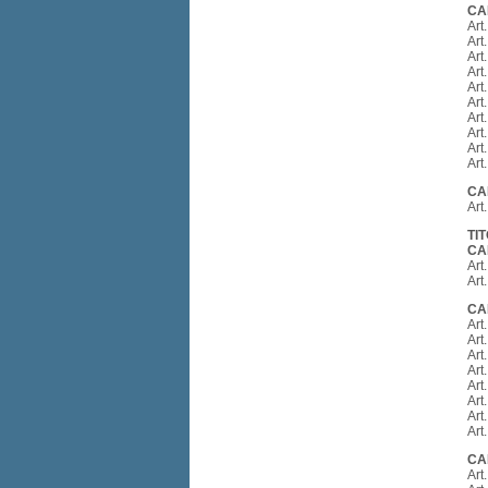
CA
Art
Art.
Art
Art.
Art
Art
Art
Art
Art
Art
CA
Art
TI
CA
Art
Art
CA
Art
Art
Art
Art
Art
Art
Art.
Art
CA
Art