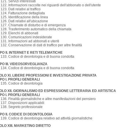
. 121. Servizi interessati
. 122. Informazioni raccolte nei riguardi dell'abbonato o dell'utente
 123. Dati relativi al traffico
. 124. Fatturazione dettagliata
. 125. Identificazione della linea
. 126. Dati relativi all'ubicazione
. 127. Chiamate di disturbo e di emergenza
. 128. Trasferimento automatico della chiamata
. 129. Elenchi di abbonati
. 130. Comunicazioni indesiderate
. 131. Informazioni ad abbonati e utenti
. 132. Conservazione di dati di traffico per altre finalità
PO II. INTERNET E RETI TELEMATICHE
. 133. Codice di deontologia e di buona condotta
PO III. VIDEOSORVEGLIANZA
. 134. Codice di deontologia e di buona condotta
TOLO XI. LIBERE PROFESSIONI E INVESTIGAZIONE PRIVATA
PO I. PROFILI GENERALI
. 135. Codice di deontologia
TOLO XII. GIORNALISMO ED ESPRESSIONE LETTERARIA ED ARTISTICA
PO I. PROFILI GENERALI
. 136. Finalità giornalistiche e altre manifestazioni del pensiero
. 137. Disposizioni applicabili
. 138. Segreto professionale
PO II. CODICE DI DEONTOLOGIA
. 139. Codice di deontologia relativo ad attività giornalistiche
TOLO XIII. MARKETING DIRETTO