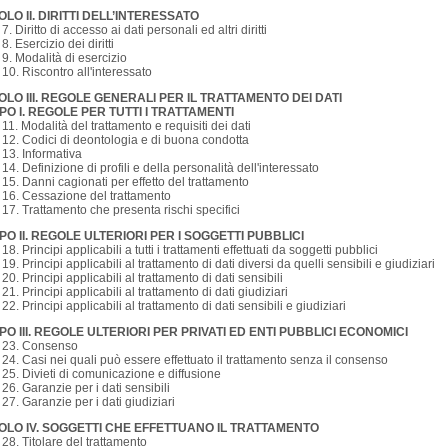
OLO II. DIRITTI DELL’INTERESSATO
 7. Diritto di accesso ai dati personali ed altri diritti
 8. Esercizio dei diritti
. 9. Modalità di esercizio
. 10. Riscontro all'interessato
TOLO III. REGOLE GENERALI PER IL TRATTAMENTO DEI DATI
PO I. REGOLE PER TUTTI I TRATTAMENTI
. 11. Modalità del trattamento e requisiti dei dati
. 12. Codici di deontologia e di buona condotta
. 13. Informativa
. 14. Definizione di profili e della personalità dell'interessato
. 15. Danni cagionati per effetto del trattamento
. 16. Cessazione del trattamento
. 17. Trattamento che presenta rischi specifici
PO II. REGOLE ULTERIORI PER I SOGGETTI PUBBLICI
. 18. Principi applicabili a tutti i trattamenti effettuati da soggetti pubblici
. 19. Principi applicabili al trattamento di dati diversi da quelli sensibili e giudiziari
. 20. Principi applicabili al trattamento di dati sensibili
. 21. Principi applicabili al trattamento di dati giudiziari
. 22. Principi applicabili al trattamento di dati sensibili e giudiziari
PO III. REGOLE ULTERIORI PER PRIVATI ED ENTI PUBBLICI ECONOMICI
. 23. Consenso
. 24. Casi nei quali può essere effettuato il trattamento senza il consenso
. 25. Divieti di comunicazione e diffusione
. 26. Garanzie per i dati sensibili
. 27. Garanzie per i dati giudiziari
TOLO IV. SOGGETTI CHE EFFETTUANO IL TRATTAMENTO
. 28. Titolare del trattamento