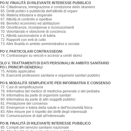
PO IV. FINALITÀ DI RILEVANTE INTERESSE PUBBLICO
. 64. Cittadinanza, immigrazione e condizione dello straniero
 65. Diritti politici e pubblicità dell'attività di organi
. 66. Materia tributaria e doganale
 67. Attività di controllo e ispettive
. 68. Benefici economici ed abilitazioni
. 69. Onorificenze, ricompense e riconoscimenti
. 70. Volontariato e obiezione di coscienza
. 71. Attività sanzionatorie e di tutela
. 72. Rapporti con enti di culto
. 73. Altre finalità in ambito amministrativo e sociale
PO V. PARTICOLARI CONTRASSEGNI
. 74. Contrassegni su veicoli e accessi a centri storici
TOLO V. TRATTAMENTI DI DATI PERSONALI IN AMBITO SANITARIO
PO I. PRINCIPI GENERALI
. 75. Ambito applicativo
. 76. Esercenti professioni sanitarie e organismi sanitari pubblici
PO II. MODALITÀ SEMPLIFICATE PER INFORMATIVA E CONSENSO
. 77. Casi di semplificazione
. 78. Informativa del medico di medicina generale o del pediatra
. 79. Informativa da parte di organismi sanitari
. 80. Informativa da parte di altri soggetti pubblici
. 81. Prestazione del consenso
. 82. Emergenze e tutela della salute e dell'incolumità fisica
 83. Altre misure per il rispetto dei diritti degli interessati
. 84. Comunicazione di dati all'interessato
PO III. FINALITÀ DI RILEVANTE INTERESSE PUBBLICO
. 85. Compiti del servizio sanitario nazionale