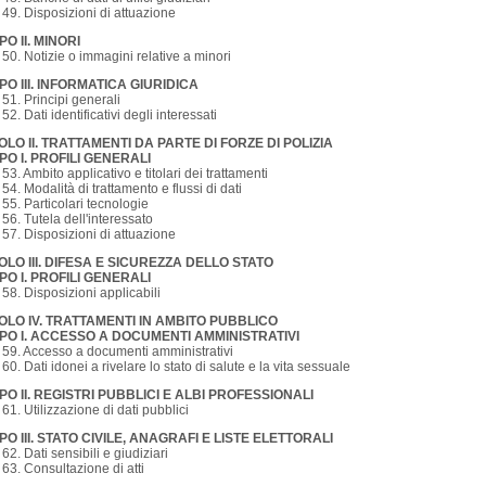
. 49. Disposizioni di attuazione
O II. MINORI
. 50. Notizie o immagini relative a minori
PO III. INFORMATICA GIURIDICA
. 51. Principi generali
. 52. Dati identificativi degli interessati
TOLO II. TRATTAMENTI DA PARTE DI FORZE DI POLIZIA
PO I. PROFILI GENERALI
. 53. Ambito applicativo e titolari dei trattamenti
. 54. Modalità di trattamento e flussi di dati
. 55. Particolari tecnologie
. 56. Tutela dell'interessato
. 57. Disposizioni di attuazione
TOLO III. DIFESA E SICUREZZA DELLO STATO
PO I. PROFILI GENERALI
. 58. Disposizioni applicabili
TOLO IV. TRATTAMENTI IN AMBITO PUBBLICO
PO I. ACCESSO A DOCUMENTI AMMINISTRATIVI
. 59. Accesso a documenti amministrativi
. 60. Dati idonei a rivelare lo stato di salute e la vita sessuale
PO II. REGISTRI PUBBLICI E ALBI PROFESSIONALI
. 61. Utilizzazione di dati pubblici
PO III. STATO CIVILE, ANAGRAFI E LISTE ELETTORALI
. 62. Dati sensibili e giudiziari
. 63. Consultazione di atti