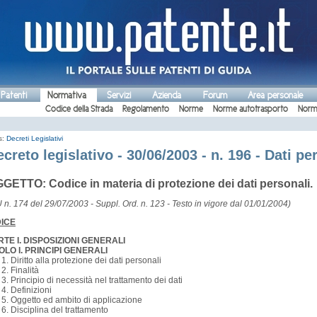
 Patenti
Normativa
Servizi
Azienda
Forum
Area personale
Codice della Strada
Regolamento
Norme
Norme autotrasporto
Norm
s:
Decreti Legislativi
creto legislativo - 30/06/2003 - n. 196 - Dati pe
GETTO: Codice in materia di protezione dei dati personali.
 n. 174 del 29/07/2003 - Suppl. Ord. n. 123 - Testo in vigore dal 01/01/2004)
DICE
RTE I. DISPOSIZIONI GENERALI
OLO I. PRINCIPI GENERALI
. 1. Diritto alla protezione dei dati personali
 2. Finalità
. 3.
Principio di necessità nel trattamento dei dati
. 4. Definizioni
. 5. Oggetto ed ambito di applicazione
. 6. Disciplina del trattamento