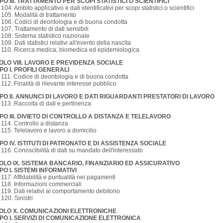
PO III. TRATTAMENTO PER SCOPI STATISTICI O SCIENTIFICI
. 104. Ambito applicativo e dati identificativi per scopi statistici o scientifici
. 105. Modalità di trattamento
. 106. Codici di deontologia e di buona condotta
. 107. Trattamento di dati sensibili
. 108. Sistema statistico nazionale
. 109. Dati statistici relativi all'evento della nascita
. 110. Ricerca medica, biomedica ed epidemiologica
TOLO VIII. LAVORO E PREVIDENZA SOCIALE
PO I. PROFILI GENERALI
. 111. Codice di deontologia e di buona condotta
. 112. Finalità di rilevante interesse pubblico
PO II. ANNUNCI DI LAVORO E DATI RIGUARDANTI PRESTATORI DI LAVORO
. 113. Raccolta di dati e pertinenza
PO III. DIVIETO DI CONTROLLO A DISTANZA E TELELAVORO
. 114. Controllo a distanza
. 115. Telelavoro e lavoro a domicilio
PO IV. ISTITUTI DI PATRONATO E DI ASSISTENZA SOCIALE
. 116. Conoscibilità di dati su mandato dell'interessato
TOLO IX. SISTEMA BANCARIO, FINANZIARIO ED ASSICURATIVO
PO I. SISTEMI INFORMATIVI
. 117. Affidabilità e puntualità nei pagamenti
. 118. Informazioni commerciali
. 119. Dati relativi al comportamento debitorio
 120. Sinistri
TOLO X. COMUNICAZIONI ELETTRONICHE
PO I. SERVIZI DI COMUNICAZIONE ELETTRONICA