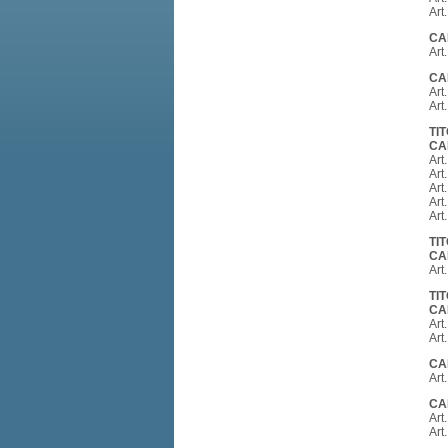
Art
CAP
Art
CA
Art
Art
TI
CA
Art
Art
Art
Art
Art
TI
CA
Art
TI
CA
Art
Art
CA
Art
CA
Art
Art