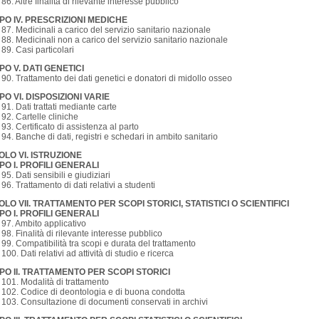
. 86. Altre finalità di rilevante interesse pubblico
PO IV. PRESCRIZIONI MEDICHE
. 87. Medicinali a carico del servizio sanitario nazionale
. 88. Medicinali non a carico del servizio sanitario nazionale
. 89. Casi particolari
PO V. DATI GENETICI
. 90. Trattamento dei dati genetici e donatori di midollo osseo
PO VI. DISPOSIZIONI VARIE
. 91. Dati trattati mediante carte
. 92. Cartelle cliniche
. 93. Certificato di assistenza al parto
. 94. Banche di dati, registri e schedari in ambito sanitario
TOLO VI. ISTRUZIONE
PO I. PROFILI GENERALI
. 95. Dati sensibili e giudiziari
. 96. Trattamento di dati relativi a studenti
TOLO VII. TRATTAMENTO PER SCOPI STORICI, STATISTICI O SCIENTIFICI
PO I. PROFILI GENERALI
. 97. Ambito applicativo
. 98. Finalità di rilevante interesse pubblico
. 99. Compatibilità tra scopi e durata del trattamento
. 100. Dati relativi ad attività di studio e ricerca
PO II. TRATTAMENTO PER SCOPI STORICI
. 101. Modalità di trattamento
. 102. Codice di deontologia e di buona condotta
. 103. Consultazione di documenti conservati in archivi