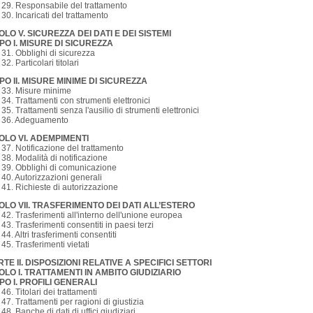
. 29. Responsabile del trattamento
. 30. Incaricati del trattamento
OLO V. SICUREZZA DEI DATI E DEI SISTEMI
PO I. MISURE DI SICUREZZA
. 31. Obblighi di sicurezza
 32. Particolari titolari
PO II. MISURE MINIME DI SICUREZZA
. 33. Misure minime
. 34. Trattamenti con strumenti elettronici
. 35. Trattamenti senza l'ausilio di strumenti elettronici
. 36. Adeguamento
TOLO VI. ADEMPIMENTI
. 37. Notificazione del trattamento
. 38. Modalità di notificazione
. 39. Obblighi di comunicazione
. 40. Autorizzazioni generali
. 41. Richieste di autorizzazione
TOLO VII. TRASFERIMENTO DEI DATI ALL’ESTERO
. 42. Trasferimenti all'interno dell'unione europea
. 43. Trasferimenti consentiti in paesi terzi
. 44. Altri trasferimenti consentiti
. 45. Trasferimenti vietati
TE II. DISPOSIZIONI RELATIVE A SPECIFICI SETTORI
TOLO I. TRATTAMENTI IN AMBITO GIUDIZIARIO
PO I. PROFILI GENERALI
. 46. Titolari dei trattamenti
. 47. Trattamenti per ragioni di giustizia
. 48. Banche di dati di uffici giudiziari