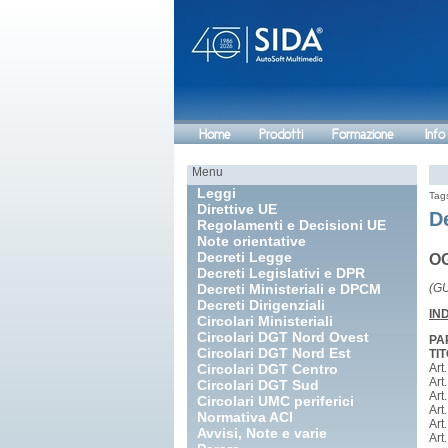
Home
Prodotti
Formazione
Info
Menu
Leggi
Tag
Direttive UE
De
Regolamenti e Decisioni UE
Note orientative
Decreti Legge
OG
Decreti Legislativi e DPR
Decreti Ministeriali e DPCM
(GU
Decreti Dirigenziali
IN
Circolari Ministeriali
Circolari DGT Nord Ovest
PA
Circolari DGT Nord Est
TIT
Circolari DGT Centro
Art
Art.
Circolari DGT Sud
Art
Circolari UMC periferici
Art
Normativa ACI
Art
Avvisi, Note e varie
Art