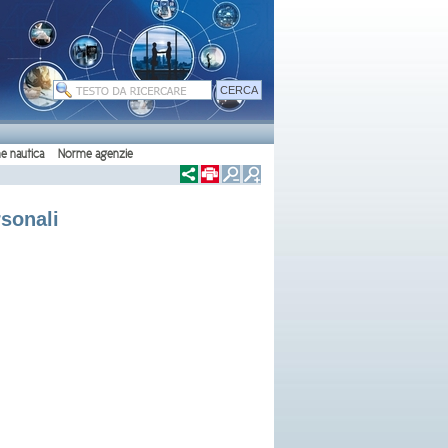
e nautica
Norme agenzie
rsonali