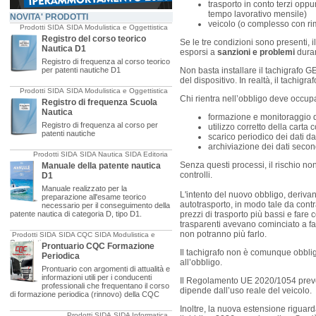
trasporto in conto terzi oppur
tempo lavorativo mensile)
NOVITA' PRODOTTI
veicolo (o complesso con ri
Prodotti SIDA
SIDA Modulistica e Oggettistica
Registro del corso teorico
Se le tre condizioni sono presenti, 
Nautica D1
esporsi a
sanzioni e problemi
duran
Registro di frequenza al corso teorico
per patenti nautiche D1
Non basta installare il tachigrafo 
del dispositivo. In realtà, il tachi
Prodotti SIDA
SIDA Modulistica e Oggettistica
Chi rientra nell’obbligo deve occup
Registro di frequenza Scuola
Nautica
formazione e monitoraggio de
Registro di frequenza al corso per
utilizzo corretto della carta
patenti nautiche
scarico periodico dei dati dal
archiviazione dei dati seco
Prodotti SIDA
SIDA Nautica
SIDA Editoria
Senza questi processi, il rischio n
Manuale della patente nautica
controlli.
D1
Manuale realizzato per la
L'intento del nuovo obbligo, derivan
preparazione all'esame teorico
autotrasporto, in modo tale da contra
necessario per il conseguimento della
patente nautica di categoria D, tipo D1.
prezzi di trasporto più bassi e fare 
trasparenti avevano cominciato a far
non potranno più farlo.
Prodotti SIDA
SIDA CQC
SIDA Modulistica e
Oggettistica
Prontuario CQC Formazione
Il tachigrafo non è comunque obbliga
Periodica
all’obbligo.
Prontuario con argomenti di attualità e
informazioni utili per i conducenti
Il Regolamento UE 2020/1054 prevede
professionali che frequentano il corso
dipende dall’uso reale del veicolo.
di formazione periodica (rinnovo) della CQC
Inoltre, la nuova estensione riguard
Prodotti SIDA
SIDA Informatica