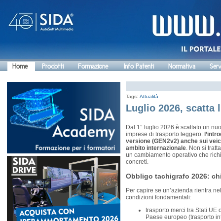
Home
Prodotti
Formazione
Info Patenti
Normativa
Serv
Tags:
Attualità
Luglio 2026, scatta 
Dal 1° luglio 2026 è scattato un nu
imprese di trasporto leggero:
l’intr
versione (GEN2v2) anche sui veicoli
ambito internazionale
. Non si trat
un cambiamento operativo che ric
concreti.
Obbligo tachigrafo 2026: ch
Per capire se un’azienda rientra nel
condizioni fondamentali:
trasporto merci tra Stati UE 
Paese europeo (trasporto in