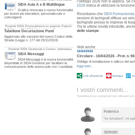
l’obbligo 2026 non si applica. Se c
SIDA Aula A e B Multilingue
2026
indica di utilizzare la funzion
Grafica rinnovata e nuove funzionalità
per lezioni più interattive, personalizzate e
Ricordiamo che
SIDA Formazienda 
coinvolgenti
versioni di tachigrafi diffuse sui ve
tachigrafo presso le imprese di tras
Prodotti SIDA
Provvedimenti su patente
Patenti
Tra le ultime novità introdotte, anch
C-D
Patenti AM
SIDA Modulistica e Oggettistica
delle stampe
.
Tabellone Decurtazione Punti
Aggiornato alle sanzioni del nuovo Codice della
Strada (Legge n. 177 del 25/11/2024)
Vedi anche:
Prodotti SIDA
Gestionali e Comun. telematica
16/04/2026
SIDA Messaggi
Circolare - 16/04/2026 - Prot. n. 96
SIDA Messaggi è la nuova funzionalità
Obbligo di installazione e utilizzo del ta
disponibile in SIDA Gestione per facilitare la
leggi tutto...
comunicazione delle autoscuole con i candidati.
Link all'articolo
Stampa
In
I vostri commenti...
*commenti con contenuti non rilevanti e/o 
Federico
"ex-istruttore", mi s
SERGIO