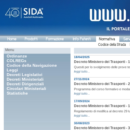
Home
Prodotti
Formazione
Info Patenti
Normativa
Serv
Codice della Strada
Menu
Ordinanze
18/04/2025
COLREGs
Decreto Ministero dei Trasporti - 1
Codice della Navigazione
Quesiti per lo svolgimento delle prove t
Leggi
leggi tutto...
Decreti Legislativi
Decreti Ministeriali
27/11/2024
Decreti Dirigenziali
Decreto Ministero dei Trasporti - 
Circolari Ministeriali
Programma del corso formativo e modali
Statistiche
leggi tutto...
17/09/2024
Decreto Ministero dei Trasporti - 1
Regolamento di modifica al decreto 29 lu
leggi tutto...
30/08/2023
Decreto Ministero dei Trasporti - 