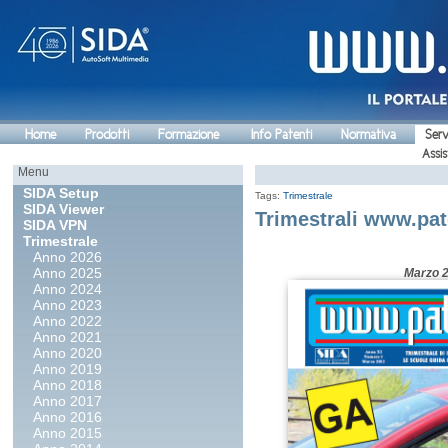
Home
Prodotti
Formazione
Info Patenti
Normativa
Serv
Assis
Menu
SIDA Setup
Tags:
Trimestrale
SIDA Viewer
Trimestrali www.pat
SIDA VPN
Trimestrale
Anno 2026
Anno 2025
Marzo 
Anno 2024
Anno 2023
Anno 2022
Anno 2021
Anno 2020
Anno 2019
Anno 2018
Anno 2017
Anno 2016
Anno 2015