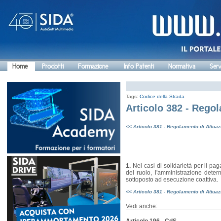
Home
Prodotti
Formazione
Info Patenti
Normativa
Serv
Tags:
Codice della Strada
Articolo 382 - Rego
<< Articolo 381 - Regolamento di Attua
1.
Nei casi di solidarietà per il pa
del ruolo, l'amministrazione determ
sottoposto ad esecuzione coattiva.
<< Articolo 381 - Regolamento di Attua
Vedi anche: