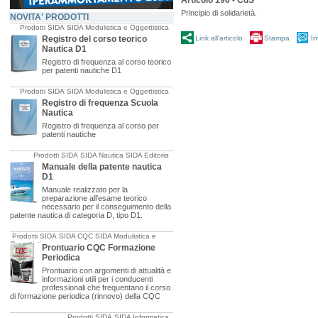
Articolo 196 - CdS
Principio di solidarietà.
NOVITA' PRODOTTI
Prodotti SIDA
SIDA Modulistica e Oggettistica
Registro del corso teorico
Link all'articolo
Stampa
In
Nautica D1
Registro di frequenza al corso teorico
per patenti nautiche D1
Prodotti SIDA
SIDA Modulistica e Oggettistica
Registro di frequenza Scuola
Nautica
Registro di frequenza al corso per
patenti nautiche
Prodotti SIDA
SIDA Nautica
SIDA Editoria
Manuale della patente nautica
D1
Manuale realizzato per la
preparazione all'esame teorico
necessario per il conseguimento della
patente nautica di categoria D, tipo D1.
Prodotti SIDA
SIDA CQC
SIDA Modulistica e
Oggettistica
Prontuario CQC Formazione
Periodica
Prontuario con argomenti di attualità e
informazioni utili per i conducenti
professionali che frequentano il corso
di formazione periodica (rinnovo) della CQC
Prodotti SIDA
SIDA Informatica