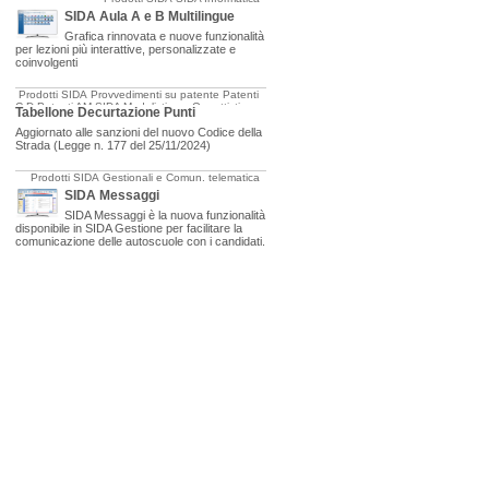
SIDA Aula A e B Multilingue
Grafica rinnovata e nuove funzionalità
per lezioni più interattive, personalizzate e
coinvolgenti
Prodotti SIDA
Provvedimenti su patente
Patenti
C-D
Patenti AM
SIDA Modulistica e Oggettistica
Tabellone Decurtazione Punti
Aggiornato alle sanzioni del nuovo Codice della
Strada (Legge n. 177 del 25/11/2024)
Prodotti SIDA
Gestionali e Comun. telematica
SIDA Messaggi
SIDA Messaggi è la nuova funzionalità
disponibile in SIDA Gestione per facilitare la
comunicazione delle autoscuole con i candidati.