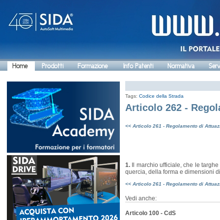
Home
Prodotti
Formazione
Info Patenti
Normativa
Serv
Tags:
Codice della Strada
Articolo 262 - Rego
<< Articolo 261 - Regolamento di Attua
1.
Il marchio ufficiale, che le targh
quercia, della forma e dimensioni di
<< Articolo 261 - Regolamento di Attua
Vedi anche:
Articolo 100 - CdS