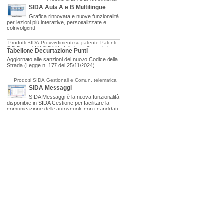
SIDA Aula A e B Multilingue
Grafica rinnovata e nuove funzionalità
per lezioni più interattive, personalizzate e
coinvolgenti
Prodotti SIDA
Provvedimenti su patente
Patenti
C-D
Patenti AM
SIDA Modulistica e Oggettistica
Tabellone Decurtazione Punti
Aggiornato alle sanzioni del nuovo Codice della
Strada (Legge n. 177 del 25/11/2024)
Prodotti SIDA
Gestionali e Comun. telematica
SIDA Messaggi
SIDA Messaggi è la nuova funzionalità
disponibile in SIDA Gestione per facilitare la
comunicazione delle autoscuole con i candidati.