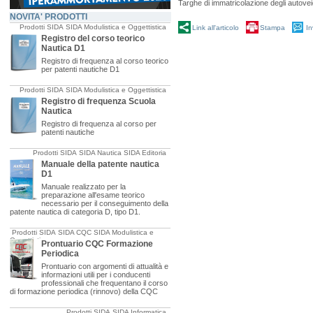
Targhe di immatricolazione degli autoveic
NOVITA' PRODOTTI
Prodotti SIDA
SIDA Modulistica e Oggettistica
Link all'articolo
Stampa
In
Registro del corso teorico
Nautica D1
Registro di frequenza al corso teorico
per patenti nautiche D1
Prodotti SIDA
SIDA Modulistica e Oggettistica
Registro di frequenza Scuola
Nautica
Registro di frequenza al corso per
patenti nautiche
Prodotti SIDA
SIDA Nautica
SIDA Editoria
Manuale della patente nautica
D1
Manuale realizzato per la
preparazione all'esame teorico
necessario per il conseguimento della
patente nautica di categoria D, tipo D1.
Prodotti SIDA
SIDA CQC
SIDA Modulistica e
Oggettistica
Prontuario CQC Formazione
Periodica
Prontuario con argomenti di attualità e
informazioni utili per i conducenti
professionali che frequentano il corso
di formazione periodica (rinnovo) della CQC
Prodotti SIDA
SIDA Informatica