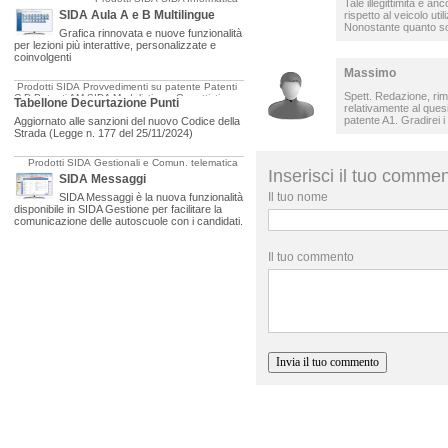
Tale illegittimità è a
SIDA Aula A e B Multilingue
rispetto al veicolo ut
Nonostante quanto sop
Grafica rinnovata e nuove funzionalità
per lezioni più interattive, personalizzate e
coinvolgenti
Massimo
Prodotti SIDA
Provvedimenti su patente
Patenti
Spett. Redazione, rim
C-D
Patenti AM
SIDA Modulistica e Oggettistica
Tabellone Decurtazione Punti
relativamente al ques
patente A1. Gradirei i
Aggiornato alle sanzioni del nuovo Codice della
Strada (Legge n. 177 del 25/11/2024)
Prodotti SIDA
Gestionali e Comun. telematica
Inserisci il tuo comme
SIDA Messaggi
Il tuo nome
SIDA Messaggi è la nuova funzionalità
disponibile in SIDA Gestione per facilitare la
comunicazione delle autoscuole con i candidati.
Il tuo commento