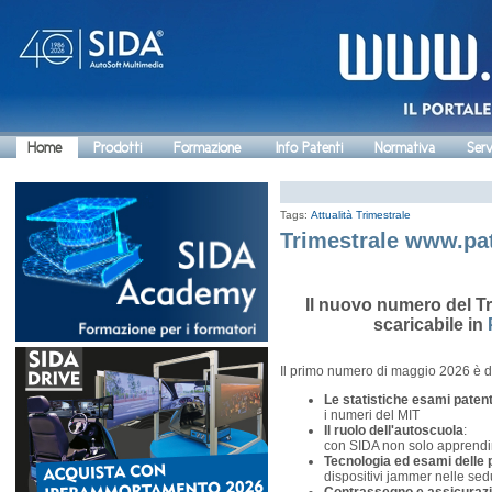
Home
Prodotti
Formazione
Info Patenti
Normativa
Serv
Tags:
Attualità
Trimestrale
Trimestrale www.pat
Il nuovo numero del Tr
scaricabile in
Il primo numero di maggio 2026 è d
Le statistiche esami paten
i numeri del MIT
Il ruolo dell'autoscuola
:
con SIDA non solo apprend
Tecnologia ed esami delle p
dispositivi jammer nelle se