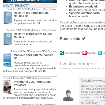
Contrassegno e assicurazi
quello che c'è da sapere
NOVITA' PRODOTTI
Esami presso privati
:
Prodotti SIDA
SIDA Modulistica e Oggettistica
regole per sedute con allert
Registro del corso teorico
Speciale autotrasporto
:
Nautica D1
le ultime novità
Registro di frequenza al corso teorico
Se sei un'Autoscuola, un'agenzia o
per patenti nautiche D1
per posta la copia cartacea del Tri
gratuitamente mandando una mail
Prodotti SIDA
SIDA Modulistica e Oggettistica
Registro di frequenza Scuola
Nautica
Buona lettura!
Registro di frequenza al corso per
patenti nautiche
Prodotti SIDA
SIDA Nautica
SIDA Editoria
Link all'articolo
Stampa
In
Manuale della patente nautica
D1
Manuale realizzato per la
I vostri commenti...
preparazione all'esame teorico
necessario per il conseguimento della
*commenti con contenuti non rilevanti e/o 
patente nautica di categoria D, tipo D1.
Prodotti SIDA
SIDA CQC
SIDA Modulistica e
Redazione www.pat
Oggettistica
Prontuario CQC Formazione
Periodica
@Massimo: riportiamo l
La Terza Sezione Pena
Prontuario con argomenti di attualità e
indirizzo giurisprude
informazioni utili per i conducenti
accessoria della sospe
professionali che frequentano il corso
stradale, ... a chi li
di formazione periodica (rinnovo) della CQC
Di conseguenza, qualor
del "foglio rosa".
Prodotti SIDA
SIDA Informatica