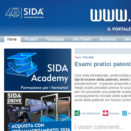
Home
Prodotti
Formazione
Info Patenti
Normativa
Serv
Tags:
Attualità
Esami pratici patent
Una nota ministeriale, protocollata
tipi di esame della patente, teorici
ponderazione”.
A questo proposito 
Negli esami possibili presso le scuo
per chi possiede una patente scadut
conseguimento iniziale delle patenti 
punti dalla patente e/o hanno comme
Link all'articolo
Stampa
In
I vostri commenti...