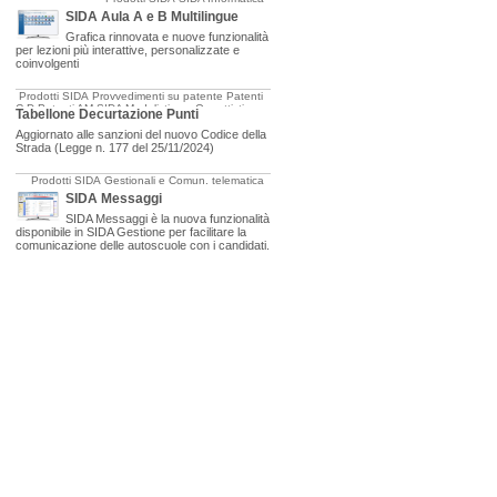
SIDA Aula A e B Multilingue
Grafica rinnovata e nuove funzionalità
per lezioni più interattive, personalizzate e
coinvolgenti
Prodotti SIDA
Provvedimenti su patente
Patenti
C-D
Patenti AM
SIDA Modulistica e Oggettistica
Tabellone Decurtazione Punti
Aggiornato alle sanzioni del nuovo Codice della
Strada (Legge n. 177 del 25/11/2024)
Prodotti SIDA
Gestionali e Comun. telematica
SIDA Messaggi
SIDA Messaggi è la nuova funzionalità
disponibile in SIDA Gestione per facilitare la
comunicazione delle autoscuole con i candidati.