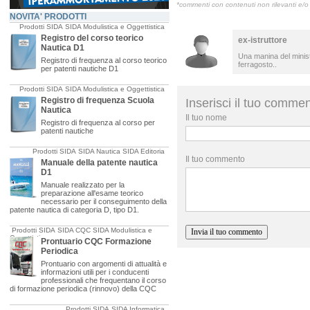
*commenti con contenuti non rilevanti e/o 
NOVITA' PRODOTTI
Prodotti SIDA
SIDA Modulistica e Oggettistica
Registro del corso teorico
ex-istruttore
Nautica D1
Una manina del minister
Registro di frequenza al corso teorico
ferragosto..
per patenti nautiche D1
Prodotti SIDA
SIDA Modulistica e Oggettistica
Registro di frequenza Scuola
Inserisci il tuo comme
Nautica
Il tuo nome
Registro di frequenza al corso per
patenti nautiche
Prodotti SIDA
SIDA Nautica
SIDA Editoria
Il tuo commento
Manuale della patente nautica
D1
Manuale realizzato per la
preparazione all'esame teorico
necessario per il conseguimento della
patente nautica di categoria D, tipo D1.
Prodotti SIDA
SIDA CQC
SIDA Modulistica e
Oggettistica
Prontuario CQC Formazione
Periodica
Prontuario con argomenti di attualità e
informazioni utili per i conducenti
professionali che frequentano il corso
di formazione periodica (rinnovo) della CQC
Prodotti SIDA
SIDA Informatica