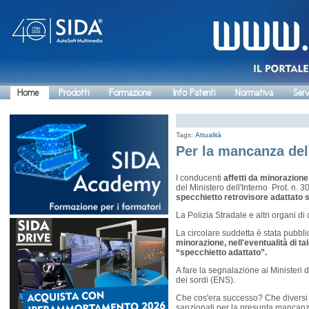
Home
Prodotti
Formazione
Info Patenti
Normativa
Serv
Tags:
Attualità
Per la mancanza dell
I conducenti
affetti da minorazione 
del Ministero dell'Interno Prot. n
specchietto retrovisore adattato s
La Polizia Stradale e altri organi di
La circolare suddetta è stata pubbl
minorazione, nell'eventualità di 
“specchietto adattato”.
A fare la segnalazione ai Ministeri 
dei sordi (ENS).
Che cos'era successo? Che diversi t
sanzionati per la presunta mancanza d