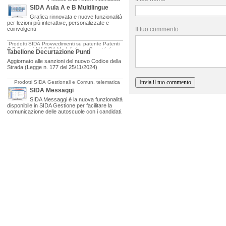
SIDA Aula A e B Multilingue
Grafica rinnovata e nuove funzionalità
per lezioni più interattive, personalizzate e
coinvolgenti
Il tuo commento
Prodotti SIDA
Provvedimenti su patente
Patenti
C-D
Patenti AM
SIDA Modulistica e Oggettistica
Tabellone Decurtazione Punti
Aggiornato alle sanzioni del nuovo Codice della
Strada (Legge n. 177 del 25/11/2024)
Prodotti SIDA
Gestionali e Comun. telematica
SIDA Messaggi
SIDA Messaggi è la nuova funzionalità
disponibile in SIDA Gestione per facilitare la
comunicazione delle autoscuole con i candidati.