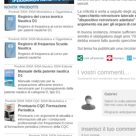
veicoli.
NOVITA' PRODOTTI
La criticità è sorta a seguito degli
Prodotti SIDA
SIDA Modulistica e Oggettistica
"specchietto retrovisore laterale 
Registro del corso teorico
"dispositivo retrovisore adattato" 
Nautica D1
argomento sia per gli organi di con
Registro di frequenza al corso teorico
per patenti nautiche D1
In buona sostanza, rimane sufficient
sinistro è obbligatorio dagli anni '
Prodotti SIDA
SIDA Modulistica e Oggettistica
debba essere fatto questo specchiet
Registro di frequenza Scuola
Nautica
Sul tema ha pubblicato una circolar
Registro di frequenza al corso per
patenti nautiche
Link all'articolo
Stampa
In
Prodotti SIDA
SIDA Nautica
SIDA Editoria
I vostri commenti...
Manuale della patente nautica
D1
*commenti con contenuti non rilevanti e/o 
Manuale realizzato per la
preparazione all'esame teorico
necessario per il conseguimento della
patente nautica di categoria D, tipo D1.
Gabriel
Prodotti SIDA
SIDA CQC
SIDA Modulistica e
Salve! Io sulla patent
Oggettistica
Nel mio caso la legge
Prontuario CQC Formazione
Periodica
Ringrazio anticipame
Prontuario con argomenti di attualità e
informazioni utili per i conducenti
professionali che frequentano il corso
di formazione periodica (rinnovo) della CQC
Inserisci il tuo comme
Il tuo nome
Prodotti SIDA
SIDA Informatica