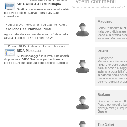
I vostri commenti...
SIDA Aula A e B Multilingue
*commenti con contenuti non rilevanti e/o 
Grafica rinnovata e nuove funzionalità
per lezioni più interattive, personalizzate e
coinvolgenti
Massimo
Prodotti SIDA
Provvedimenti su patente
Patenti
C-D
Patenti AM
SIDA Modulistica e Oggettistica
Sono Residente AIRE i
Tabellone Decurtazione Punti
Italia devo dichiarare 
Aggiornato alle sanzioni del nuovo Codice della
teoria e la pratica e 
Strada (Legge n. 177 del 25/11/2024)
europea. Ma poi cosa
Prodotti SIDA
Gestionali e Comun. telematica
SIDA Messaggi
Valeria
SIDA Messaggi è la nuova funzionalità
Buongiorno.
disponibile in SIDA Gestione per facilitare la
Ma se si e' cittadini i
comunicazione delle autoscuole con i candidati.
ITALIA, ovvero soggior
Italia si riesce a so
italiano la possibilita
la patente? solo perch
guida sono comunque 
perche' sembra propri
Stefano
Buonasera, sono cittad
Posso conseguire la p
giorni(6 mesi) e' equ
Grazie
Tina Saljaj