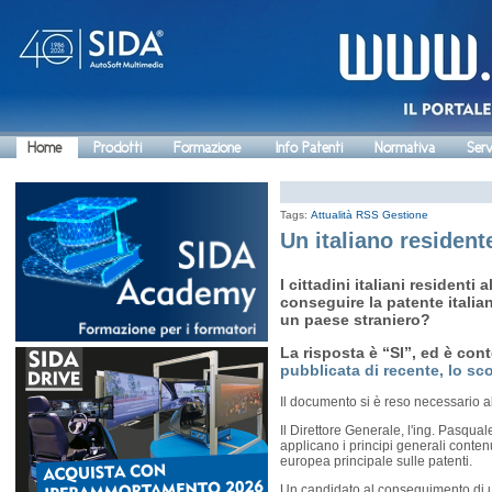
Home
Prodotti
Formazione
Info Patenti
Normativa
Serv
Tags:
Attualità
RSS Gestione
Un italiano resident
I cittadini italiani residenti 
conseguire la patente italia
un paese straniero?
La risposta è “SI”, ed è con
pubblicata di recente, lo sc
Il documento si è reso necessario al
Il Direttore Generale, l'ing. Pasqual
applicano i principi generali contenu
europea principale sulle patenti.
Un candidato al conseguimento di un