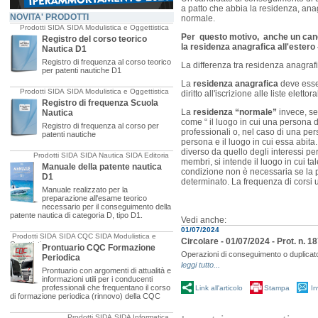
a patto che abbia la residenza, anag
NOVITA' PRODOTTI
normale.
Prodotti SIDA
SIDA Modulistica e Oggettistica
Per questo motivo, anche un candi
Registro del corso teorico
la residenza anagrafica all'estero 
Nautica D1
Registro di frequenza al corso teorico
La differenza tra residenza anagraf
per patenti nautiche D1
La
residenza anagrafica
deve esser
Prodotti SIDA
SIDA Modulistica e Oggettistica
diritto all'iscrizione alle liste elettor
Registro di frequenza Scuola
La
residenza “normale”
invece, se
Nautica
come “ il luogo in cui una persona d
Registro di frequenza al corso per
professionali o, nel caso di una pers
patenti nautiche
persona e il luogo in cui essa abita
diverso da quello degli interessi pe
Prodotti SIDA
SIDA Nautica
SIDA Editoria
membri, si intende il luogo in cui ta
Manuale della patente nautica
condizione non è necessaria se la 
D1
determinato. La frequenza di corsi u
Manuale realizzato per la
preparazione all'esame teorico
necessario per il conseguimento della
patente nautica di categoria D, tipo D1.
Vedi anche:
01/07/2024
Prodotti SIDA
SIDA CQC
SIDA Modulistica e
Circolare - 01/07/2024 - Prot. n. 1
Oggettistica
Prontuario CQC Formazione
Operazioni di conseguimento o duplicato di
Periodica
leggi tutto...
Prontuario con argomenti di attualità e
informazioni utili per i conducenti
professionali che frequentano il corso
Link all'articolo
Stampa
In
di formazione periodica (rinnovo) della CQC
Prodotti SIDA
SIDA Informatica