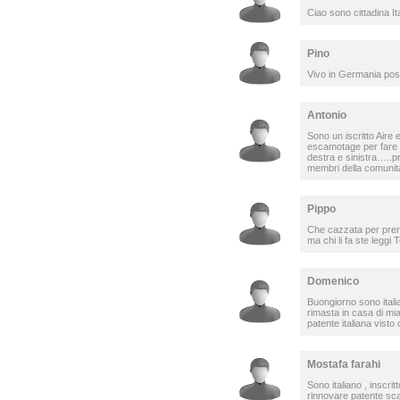
Ciao sono cittadina It
Pino
Vivo in Germania posso
Antonio
Sono un iscritto Aire
escamotage per fare i 
destra e sinistra…..pri
membri della comuni
Pippo
Che cazzata per prend
ma chi li fa ste leggi
Domenico
Buongiorno sono itali
rimasta in casa di mi
patente italiana vist
Mostafa farahi
Sono italiano , inscr
rinnovare patente sc