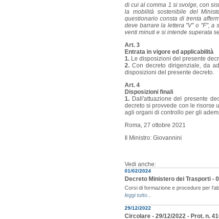
di cui al comma 1 si svolge, con si
la mobilità sostenibile del Minis
questionario consta di trenta affer
deve barrare la lettera "V" o "F", 
venti minuti e si intende superata se
Art. 3
Entrata in vigore ed applicabilità
1.
Le disposizioni del presente decre
2.
Con decreto dirigenziale, da adott
disposizioni del presente decreto.
Art. 4
Disposizioni finali
1.
Dall'attuazione del presente dec
decreto si provvede con le risorse u
agli organi di controllo per gli ade
Roma, 27 ottobre 2021
Il Ministro: Giovannini
Vedi anche:
01/02/2024
Decreto Ministero dei Trasporti - 0
Corsi di formazione e procedure per l’abil
leggi tutto...
29/12/2022
Circolare - 29/12/2022 - Prot. n. 4