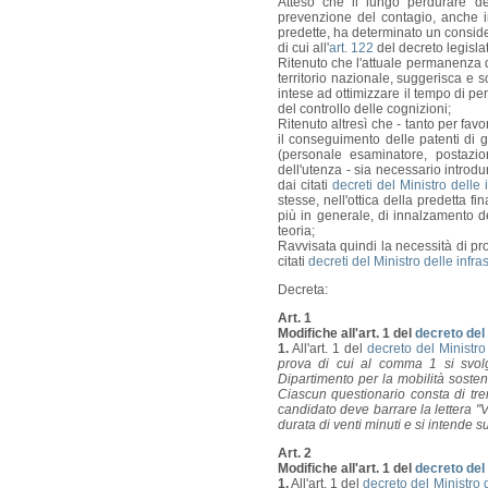
Atteso che il lungo perdurare d
prevenzione del contagio, anche in
predette, ha determinato un conside
di cui all'
art. 122
del decreto legislat
Ritenuto che l'attuale permanenza d
territorio nazionale, suggerisca e 
intese ad ottimizzare il tempo di per
del controllo delle cognizioni;
Ritenuto altresì che - tanto per favo
il conseguimento delle patenti di g
(personale esaminatore, postazio
dell'utenza - sia necessario introd
dai citati
decreti del Ministro delle
stesse, nell'ottica della predetta f
più in generale, di innalzamento d
teoria;
Ravvisata quindi la necessità di proc
citati
decreti del Ministro delle infr
Decreta:
Art. 1
Modifiche all'art. 1 del
decreto del 
1.
All'art. 1 del
decreto del Ministro
prova di cui al comma 1 si svolg
Dipartimento per la mobilità sosteni
Ciascun questionario consta di tre
candidato deve barrare la lettera "
durata di venti minuti e si intende s
Art. 2
Modifiche all'art. 1 del
decreto del 
1.
All'art. 1 del
decreto del Ministro d