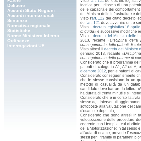
Parere
Visto l'
art. 121
del decreto legislativ
Delibere
tecnica per il rilascio di una pate
delle capacità e dei comportamenti 
Accordi Stato-Regioni
del Ministro delle infrastrutture e d
Accordi internazionali
Visto l'
art. 122
del citato decreto le
Sentenze
dell'
art. 121
deve avvenire entro sei
Normativa regionale
Visto il
decreto legislativo 18 aprile
Statistiche
di guida
» e successive modifiche ed
Norme Ministero Interno
Visto il
decreto del Ministro delle in
Ordinanze
2013, recante
«Disciplina della
conseguimento delle patenti di cate
Interrogazioni UE
Visto altresì il
decreto del Ministro d
gennaio 2013, recante «
Disciplin
conseguimento della patente di cat
Considerato che il programma dell'e
patenti di categoria A1, A2 ed A, 
dicembre 2012
, per le patenti di c
Considerato conseguentemente che so
che le stesse consistono in un qu
metodo di casualità da un databas
candidato deve barrare la lettera 
ha durata di trenta minuti e si inte
Considerato che è in corso l'attività
stesso agli intervenuti aggiornament
sottoposte alla valutazione del candi
d'esame è deputata;
Considerato che sono altresì in fa
velocizzazione delle procedure deg
coerente con i tempi di cui al citat
della Motorizzazione: in tal senso è
all'aula di esame, prevede l'esecuzi
stessi per il tramite di parametri bio