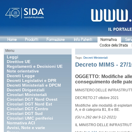
Home
Prodotti
Formazione
Info Patenti
Normativa
Serv
Codice della Strada
Menu
Leggi
Tags:
Decreti Ministeriali
Direttive UE
Decreto MIMS - 27/1
Regolamenti e Decisioni UE
Note orientative
Decreti Legge
OGGETTO: Modifiche alle m
Decreti Legislativi e DPR
conseguimento delle patent
Decreti Ministeriali e DPCM
Decreti Dirigenziali
MINISTERO DELLE INFRASTRUTTU
Circolari Ministeriali
DECRETO 27 ottobre 2021
Circolari DGT Nord Ovest
Circolari DGT Nord Est
Modifiche alle modalità di espletame
Circolari DGT Centro
A, e di categoria B1, B e BE.
Circolari DGT Sud
(GU n.292 del 9-12-2021)
Circolari UMC periferici
Normativa ACI
IL MINISTRO DELLE INFRASTRUT
Avvisi, Note e varie