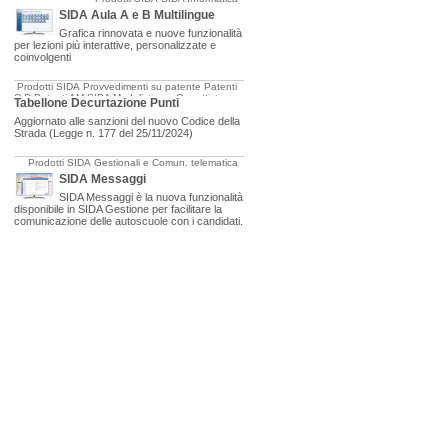
SIDA Aula A e B Multilingue
Grafica rinnovata e nuove funzionalità
per lezioni più interattive, personalizzate e
coinvolgenti
Prodotti SIDA
Provvedimenti su patente
Patenti
C-D
Patenti AM
SIDA Modulistica e Oggettistica
Tabellone Decurtazione Punti
Aggiornato alle sanzioni del nuovo Codice della
Strada (Legge n. 177 del 25/11/2024)
Prodotti SIDA
Gestionali e Comun. telematica
SIDA Messaggi
SIDA Messaggi è la nuova funzionalità
disponibile in SIDA Gestione per facilitare la
comunicazione delle autoscuole con i candidati.