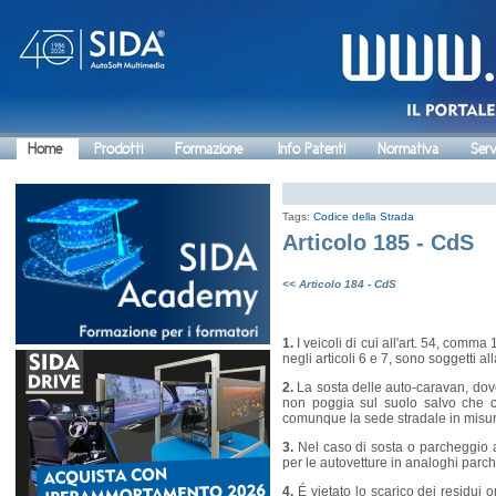
Home
Prodotti
Formazione
Info Patenti
Normativa
Serv
Tags:
Codice della Strada
Articolo 185 - CdS
<< Articolo 184 - CdS
1.
I veicoli di cui all'art. 54, comma 
negli articoli 6 e 7, sono soggetti all
2.
La sosta delle auto-caravan, dov
non poggia sul suolo salvo che c
comunque la sede stradale in misur
3.
Nel caso di sosta o parcheggio a
per le autovetture in analoghi parc
4.
É vietato lo scarico dei residui o