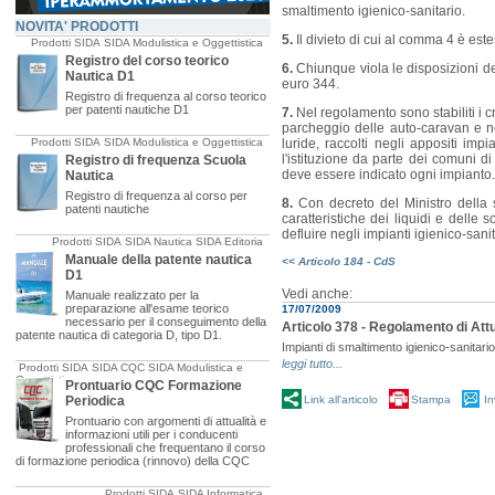
smaltimento igienico-sanitario.
NOVITA' PRODOTTI
5.
Il divieto di cui al comma 4 è estes
Prodotti SIDA
SIDA Modulistica e Oggettistica
Registro del corso teorico
6.
Chiunque viola le disposizioni 
Nautica D1
euro 344.
Registro di frequenza al corso teorico
per patenti nautiche D1
7.
Nel regolamento sono stabiliti i cr
parcheggio delle auto-caravan e nei
Prodotti SIDA
SIDA Modulistica e Oggettistica
luride, raccolti negli appositi impia
l'istituzione da parte dei comuni di
Registro di frequenza Scuola
deve essere indicato ogni impianto.
Nautica
Registro di frequenza al corso per
8.
Con decreto del Ministro della s
patenti nautiche
caratteristiche dei liquidi e delle 
defluire negli impianti igienico-sani
Prodotti SIDA
SIDA Nautica
SIDA Editoria
Manuale della patente nautica
<< Articolo 184 - CdS
D1
Vedi anche:
Manuale realizzato per la
preparazione all'esame teorico
17/07/2009
necessario per il conseguimento della
Articolo 378 - Regolamento di Att
patente nautica di categoria D, tipo D1.
Impianti di smaltimento igienico-sanitario
leggi tutto...
Prodotti SIDA
SIDA CQC
SIDA Modulistica e
Oggettistica
Prontuario CQC Formazione
Periodica
Link all'articolo
Stampa
In
Prontuario con argomenti di attualità e
informazioni utili per i conducenti
professionali che frequentano il corso
di formazione periodica (rinnovo) della CQC
Prodotti SIDA
SIDA Informatica