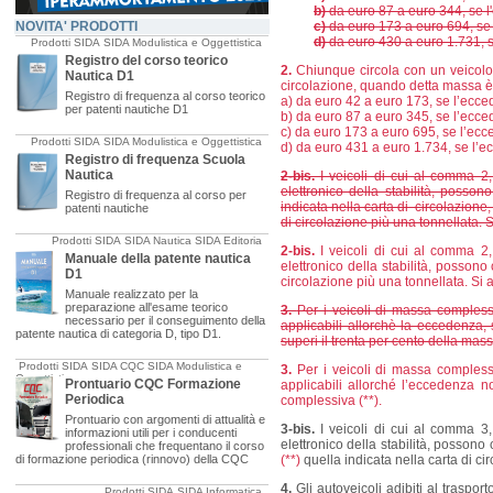
b)
da euro 87 a euro 344, se l
NOVITA' PRODOTTI
c)
da euro 173 a euro 694, se 
d)
da euro 430 a euro 1.731, s
Prodotti SIDA
SIDA Modulistica e Oggettistica
Registro del corso teorico
2.
Chiunque circola con un veicolo 
Nautica D1
circolazione, quando detta massa è
Registro di frequenza al corso teorico
a) da euro 42 a euro 173, se l’ecce
per patenti nautiche D1
b) da euro 87 a euro 345, se l’ecce
c) da euro 173 a euro 695, se l’ecc
Prodotti SIDA
SIDA Modulistica e Oggettistica
d) da euro 431 a euro 1.734, se l’ec
Registro di frequenza Scuola
Nautica
2-bis.
I veicoli di cui al comma 2,
elettronico della stabilità, poss
Registro di frequenza al corso per
indicata nella carta di circolazione
patenti nautiche
di circolazione più una tonnellata. 
Prodotti SIDA
SIDA Nautica
SIDA Editoria
2-bis.
I veicoli di cui al comma 2,
Manuale della patente nautica
elettronico della stabilità, posson
D1
circolazione più una tonnellata. Si 
Manuale realizzato per la
preparazione all'esame teorico
3.
Per i veicoli di massa comples
necessario per il conseguimento della
applicabili allorchè la eccedenza, 
patente nautica di categoria D, tipo D1.
superi il trenta per cento della ma
Prodotti SIDA
SIDA CQC
SIDA Modulistica e
3.
Per i veicoli di massa compless
Oggettistica
Prontuario CQC Formazione
applicabili allorché l’eccedenza n
Periodica
complessiva (**).
Prontuario con argomenti di attualità e
3-bis.
I veicoli di cui al comma 3,
informazioni utili per i conducenti
elettronico della stabilità, posso
professionali che frequentano il corso
di formazione periodica (rinnovo) della CQC
(**)
quella indicata nella carta di ci
4.
Gli autoveicoli adibiti al trasport
Prodotti SIDA
SIDA Informatica