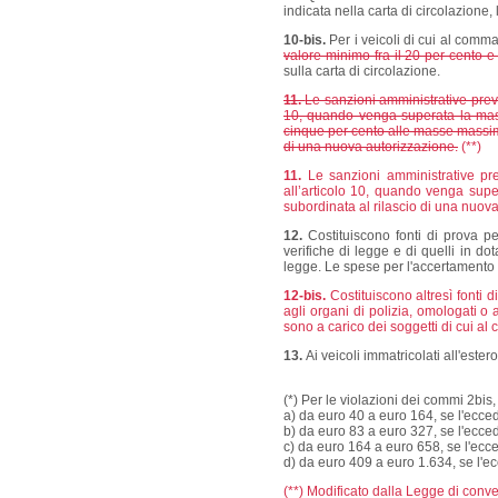
indicata nella carta di circolazione,
10-bis.
Per i veicoli di cui al comma
valore minimo fra il 20 per cento e
sulla carta di circolazione.
11.
Le sanzioni amministrative previs
10, quando venga superata la mass
cinque per cento alle masse massime 
di una nuova autorizzazione.
(**)
11.
Le sanzioni amministrative previ
all’articolo 10, quando venga sup
subordinata al rilascio di una nuova
12.
Costituiscono fonti di prova pe
verifiche di legge e di quelli in d
legge. Le spese per l'accertamento s
12-bis.
Costituiscono altresì fonti d
agli organi di polizia, omologati o 
sono a carico dei soggetti di cui al 
13.
Ai veicoli immatricolati all'ester
(*) Per le violazioni dei commi 2bis,
a) da euro 40 a euro 164, se l'ecce
b) da euro 83 a euro 327, se l'ecce
c) da euro 164 a euro 658, se l'ecc
d) da euro 409 a euro 1.634, se l'e
(**) Modificato dalla Legge di conv