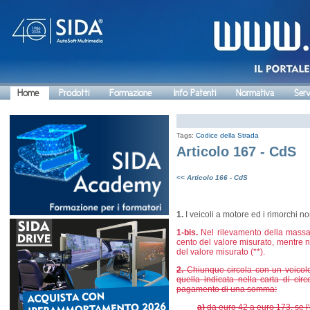
Home
Prodotti
Formazione
Info Patenti
Normativa
Serv
Tags:
Codice della Strada
Articolo 167 - CdS
<< Articolo 166 - CdS
1.
I veicoli a motore ed i rimorchi 
1-bis.
Nel rilevamento della massa d
cento del valore misurato, mentre ne
del valore misurato (**).
2.
Chiunque circola con un veicolo
quella indicata nella carta di ci
pagamento di una somma:
a)
da euro 42 a euro 173, se l