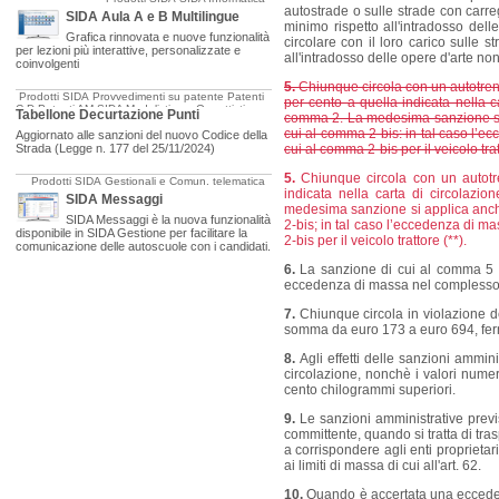
autostrade o sulle strade con carre
SIDA Aula A e B Multilingue
minimo rispetto all'intradosso delle
Grafica rinnovata e nuove funzionalità
circolare con il loro carico sulle 
per lezioni più interattive, personalizzate e
all'intradosso delle opere d'arte non
coinvolgenti
5.
Chiunque circola con un autotreno
Prodotti SIDA
Provvedimenti su patente
Patenti
per cento a quella indicata nella 
C-D
Patenti AM
SIDA Modulistica e Oggettistica
Tabellone Decurtazione Punti
comma 2. La medesima sanzione si ap
cui al comma 2-bis: in tal caso l’e
Aggiornato alle sanzioni del nuovo Codice della
Strada (Legge n. 177 del 25/11/2024)
cui al comma 2-bis per il veicolo trat
5.
Chiunque circola con un autotre
Prodotti SIDA
Gestionali e Comun. telematica
indicata nella carta di circolaz
SIDA Messaggi
medesima sanzione si applica anche 
SIDA Messaggi è la nuova funzionalità
2-bis; in tal caso l’eccedenza di m
disponibile in SIDA Gestione per facilitare la
2-bis per il veicolo trattore (**).
comunicazione delle autoscuole con i candidati.
6.
La sanzione di cui al comma 5 s
eccedenza di massa nel complesso
7.
Chiunque circola in violazione d
somma da euro 173 a euro 694, ferma 
8.
Agli effetti delle sanzioni ammin
circolazione, nonchè i valori numer
cento chilogrammi superiori.
9.
Le sanzioni amministrative previ
committente, quando si tratta di tras
a corrispondere agli enti proprietar
ai limiti di massa di cui all'art. 62.
10.
Quando è accertata una eccede