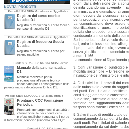
giorni dalla definizione della cont
NOVITA' PRODOTTI
definita quando sia avvenuto il p
Prodotti SIDA
SIDA Modulistica e Oggettistica
amministrativi e giurisdizionali am
giorni decorre dalla conoscenza da
Registro del corso teorico
per la proposizione dei ricorsi, ovv
Nautica D1
La comunicazione deve essere ef
Registro di frequenza al corso teorico
identificazione di questi, il propri
per patenti nautiche D1
polizia che procede, entro sessant
conducente al momento della comm
Prodotti SIDA
SIDA Modulistica e Oggettistica
Se il proprietario del veicolo risul
Registro di frequenza Scuola
dati, entro lo stesso termine, all'or
Nautica
Il proprietario del veicolo, ovvero 
Registro di frequenza al corso per
senza giustificato e documentato m
patenti nautiche
a euro 1.166.
La comunicazione al Dipartimento per
Prodotti SIDA
SIDA Nautica
SIDA Editoria
3.
Ogni variazione di punteggio è c
Manuale della patente nautica
mobilità sostenibile – Direzione ge
D1
navigazione del Ministero delle infra
Manuale realizzato per la
preparazione all'esame teorico
4.
Fatti salvi i casi previsti dal c
necessario per il conseguimento della
dalle autoscuole ovvero da soggetti p
patente nautica di categoria D, tipo D1.
sei punti. Per i titolari di certifi
corsi di aggiornamento consente di r
Prodotti SIDA
SIDA CQC
SIDA Modulistica e
A tale fine, l'attestato di frequenz
Oggettistica
Prontuario CQC Formazione
territorio, per l'aggiornamento del
Periodica
trasporti sono stabiliti i criteri per
Prontuario con argomenti di attualità e
informazioni utili per i conducenti
5.
Salvo il caso di perdita totale d
professionali che frequentano il corso
comportamento da cui derivi la decur
di formazione periodica (rinnovo) della CQC
venti punti. Per i titolari di paten
comportamento da cui derivi la dec
Prodotti SIDA
SIDA Informatica