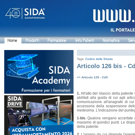
Home
Prodotti
Formazione
Info Patenti
Normativa
Serv
Tags:
Codice della Strada
Articolo 126 bis - C
<< Articolo 126 - CdS
1.
All'atto del rilascio della patent
abilitati alla guida di cui agli ar
comunicazione all'anagrafe di cui
accessoria della sospensione della
medesima. L'indicazione del puntegg
1-bis.
Qualora vengano accertate c
massimo di quindici punti. Le disp
della patente.
2.
L'organo da cui dipende l'agente