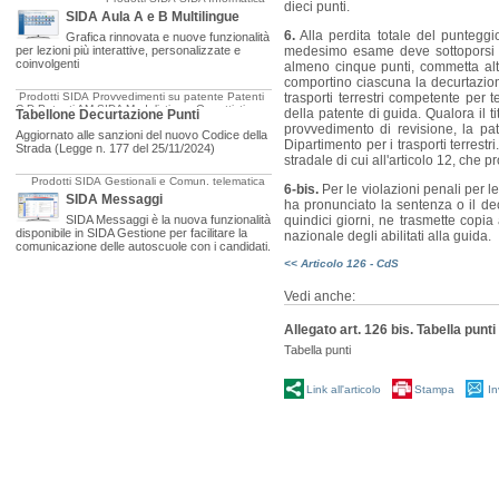
dieci punti.
SIDA Aula A e B Multilingue
6.
Alla perdita totale del punteggio,
Grafica rinnovata e nuove funzionalità
per lezioni più interattive, personalizzate e
medesimo esame deve sottoporsi il 
coinvolgenti
almeno cinque punti, commetta altr
comportino ciascuna la decurtazione 
Prodotti SIDA
Provvedimenti su patente
Patenti
trasporti terrestri competente per t
C-D
Patenti AM
SIDA Modulistica e Oggettistica
della patente di guida. Qualora il t
Tabellone Decurtazione Punti
provvedimento di revisione, la pa
Aggiornato alle sanzioni del nuovo Codice della
Dipartimento per i trasporti terrestr
Strada (Legge n. 177 del 25/11/2024)
stradale di cui all'articolo 12, che
Prodotti SIDA
Gestionali e Comun. telematica
6-bis.
Per le violazioni penali per le
SIDA Messaggi
ha pronunciato la sentenza o il dec
SIDA Messaggi è la nuova funzionalità
quindici giorni, ne trasmette copia 
disponibile in SIDA Gestione per facilitare la
nazionale degli abilitati alla guida.
comunicazione delle autoscuole con i candidati.
<< Articolo 126 - CdS
Vedi anche:
Allegato art. 126 bis. Tabella punti
Tabella punti
Link all'articolo
Stampa
In