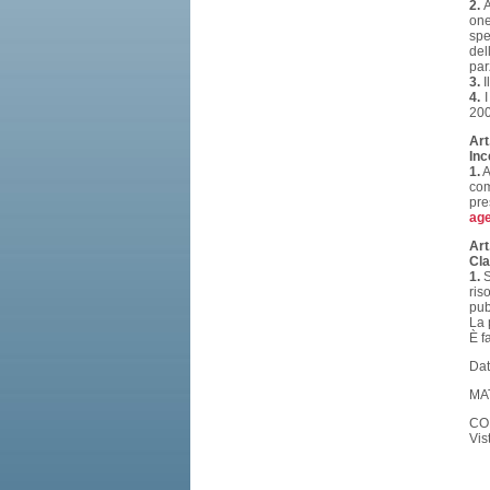
2.
A
one
spe
del
par
3.
I
4.
I
200
Art
Inc
1.
A
com
pre
age
Art
Cla
1.
S
ris
pub
La 
È f
Dat
MA
CON
Vis