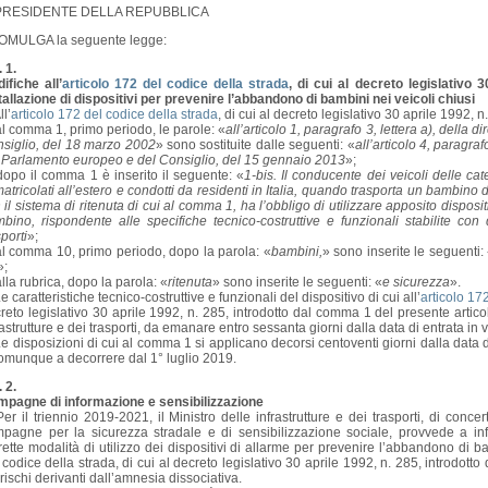
 PRESIDENTE DELLA REPUBBLICA
OMULGA la seguente legge:
. 1.
ifiche all’
articolo 172 del codice della strada
, di cui al decreto legislativo 
tallazione di dispositivi per prevenire l’abbandono di bambini nei veicoli chiusi
ll’
articolo 172 del codice della strada
, di cui al decreto legislativo 30 aprile 1992, 
al comma 1, primo periodo, le parole: «
all’articolo 1, paragrafo 3, lettera a), della
siglio, del 18 marzo 2002
» sono sostituite dalle seguenti: «
all’articolo 4, paragra
 Parlamento europeo e del Consiglio, del 15 gennaio 2013
»;
dopo il comma 1 è inserito il seguente: «
1-bis. Il conducente dei veicoli delle cat
atricolati all’estero e condotti da residenti in Italia, quando trasporta un bambino d
 il sistema di ritenuta di cui al comma 1, ha l’obbligo di utilizzare apposito dispos
bino, rispondente alle specifiche tecnico-costruttive e funzionali stabilite con 
sporti
»;
al comma 10, primo periodo, dopo la parola: «
bambini,
» sono inserite le seguenti:
»;
alla rubrica, dopo la parola: «
ritenuta
» sono inserite le seguenti: «
e sicurezza
».
e caratteristiche tecnico-costruttive e funzionali del dispositivo di cui all’
articolo 17
reto legislativo 30 aprile 1992, n. 285, introdotto dal comma 1 del presente artico
rastrutture e dei trasporti, da emanare entro sessanta giorni dalla data di entrata in
e disposizioni di cui al comma 1 si applicano decorsi centoventi giorni dalla data d
omunque a decorrere dal 1° luglio 2019.
. 2.
pagne di informazione e sensibilizzazione
er il triennio 2019-2021, il Ministro delle infrastrutture e dei trasporti, di concer
pagne per la sicurezza stradale e di sensibilizzazione sociale, provvede a in
rette modalità di utilizzo dei dispositivi di allarme per prevenire l’abbandono di bam
 codice della strada, di cui al decreto legislativo 30 aprile 1992, n. 285, introdotto
 rischi derivanti dall’amnesia dissociativa.