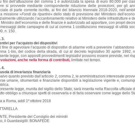
i fini dell’attuazione del comma 1 è autorizzata la spesa di euro 80.000 per cia
re si provvede mediante corrispondente riduzione delle proiezioni, per gli a
ciale di parte corrente iscritto, ai fini del bilancio triennale 2018-2020, nell’am
la missione «
Fondi da ripartire
» dello stato di previsione del Ministero dell’econ
zialmente utilizzando l’accantonamento relativo al Ministero delle infrastrutture e dei
l Ministro dell’economia e delle finanze è autorizzato ad apportare, con propri decreti
 messaggi delle campagne di cui al comma 1 costituiscono messaggi di utilità socia
0, n. 150.
. 3.
entivi per l’acquisto dei dispositivi
l fine di agevolare l’acquisto di dispositivi di allarme volti a prevenire l’abbandono d
ma 1-bis, del codice della strada, di cui al decreto legislativo 30 aprile 1992, n
sente legge, con appositi provvedimenti legislativi possono essere previste, nel risp
volazioni, anche nella forma di contributi,
limitate nel tempo.
. 4.
usola di invarianza finanziaria
alvo quanto previsto dall’articolo 2, comma 2, le amministrazioni interessate provv
orse umane, strumentali e finanziarie disponibili a legislazione vigente e, comun
blica.
presente legge, munita del sigillo dello Stato, sarà inserita nella Raccolta ufficiale d
atto obbligo a chiunque spetti di osservarla e di farla osservare come legge dello St
a a Roma, addì 1º ottobre 2018
TTARELLA
TE, Presidente del Consiglio dei ministri
to, il Guardasigilli: BONAFEDE