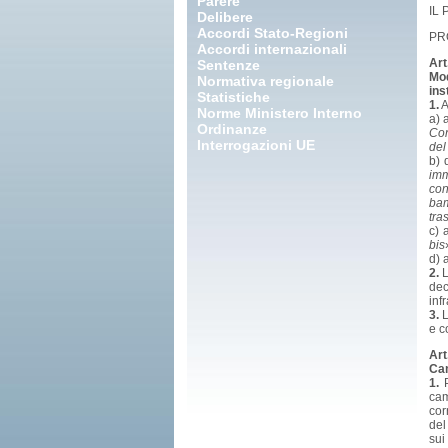
Parere
IL
Delibere
Accordi Stato-Regioni
PR
Accordi internazionali
Art
Sentenze
Mod
Normativa regionale
ins
Statistiche
1.
A
Norme Ministero Interno
a) 
Ordinanze
Con
Interrogazioni UE
del
b) 
imm
con
bam
tra
c) 
bis
d) 
2.
L
dec
inf
3.
L
e c
Art
Cam
1.
P
cam
cor
del
sui