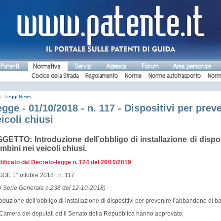
 Patenti
Normativa
Servizi
Azienda
Forum
Area personale
Codice della Strada
Regolamento
Norme
Norme autotrasporto
Norm
s:
Leggi
News
gge - 01/10/2018 - n. 117 - Dispositivi per pre
icoli chiusi
GETTO: Introduzione dell’obbligo di installazione di dispo
mbini nei veicoli chiusi.
ificato dal
Decreto-legge n. 124 del 26/10/2019
GE 1° ottobre 2018 , n. 117
 Serie Generale n.238 del 12-10-2018)
roduzione dell’obbligo di installazione di dispositivi per prevenire l’abbandono di ba
Camera dei deputati ed il Senato della Repubblica hanno approvato;