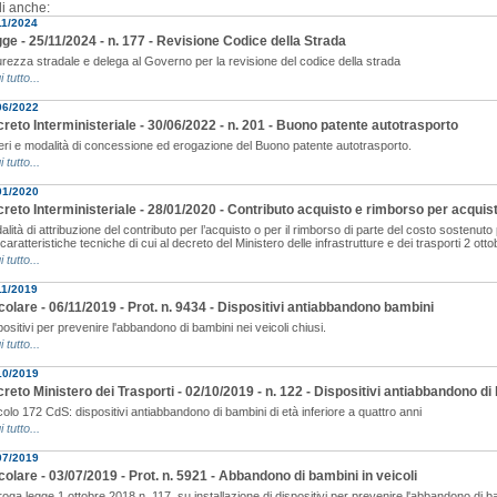
i anche:
11/2024
ge - 25/11/2024 - n. 177 - Revisione Codice della Strada
urezza stradale e delega al Governo per la revisione del codice della strada
i tutto...
06/2022
reto Interministeriale - 30/06/2022 - n. 201 - Buono patente autotrasporto
teri e modalità di concessione ed erogazione del Buono patente autotrasporto.
i tutto...
01/2020
reto Interministeriale - 28/01/2020 - Contributo acquisto e rimborso per acqui
lità di attribuzione del contributo per l’acquisto o per il rimborso di parte del costo sostenuto
 caratteristiche tecniche di cui al decreto del Ministero delle infrastrutture e dei trasporti 2 ott
i tutto...
11/2019
colare - 06/11/2019 - Prot. n. 9434 - Dispositivi antiabbandono bambini
ositivi per prevenire l'abbandono di bambini nei veicoli chiusi.
i tutto...
10/2019
reto Ministero dei Trasporti - 02/10/2019 - n. 122 - Dispositivi antiabbandono di
colo 172 CdS: dispositivi antiabbandono di bambini di età inferiore a quattro anni
i tutto...
07/2019
colare - 03/07/2019 - Prot. n. 5921 - Abbandono di bambini in veicoli
oga legge 1 ottobre 2018 n. 117, su installazione di dispositivi per prevenire l'abbandono di ba