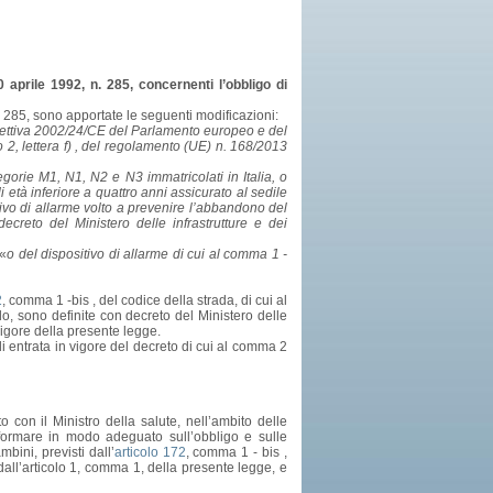
30 aprile 1992, n. 285, concernenti l’obbligo di
n. 285, sono apportate le seguenti modificazioni:
 direttiva 2002/24/CE del Parlamento europeo e del
fo 2, lettera f) , del regolamento (UE) n. 168/2013
egorie M1, N1, N2 e N3 immatricolati in Italia, o
i età inferiore a quattro anni assicurato al sedile
itivo di allarme volto a prevenire l’abbandono del
decreto del Ministero delle infrastrutture e dei
 «
o del dispositivo di allarme di cui al comma 1 -
2
, comma 1 -bis , del codice della strada, di cui al
lo, sono definite con decreto del Ministero delle
 vigore della presente legge.
i entrata in vigore del decreto di cui al comma 2
to con il Ministro della salute, nell’ambito delle
formare in modo adeguato sull’obbligo e sulle
bini, previsti dall’
articolo 172
, comma 1 - bis ,
 dall’articolo 1, comma 1, della presente legge, e