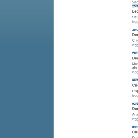
Ved
25/
Leg
Sic
legg
30/
Dec
Cri
legg
28/
Dec
Moda
alle
legg
06/
Cir
Disp
legg
02/
Dec
Arti
legg
03/
Cir
Pror