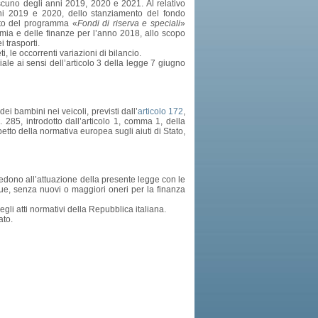
scuno degli anni 2019, 2020 e 2021. Al relativo
nni 2019 e 2020, dello stanziamento del fondo
bito del programma «
Fondi di riserva e speciali
»
omia e delle finanze per l’anno 2018, allo scopo
 trasporti.
, le occorrenti variazioni di bilancio.
le ai sensi dell’articolo 3 della legge 7 giugno
ei bambini nei veicoli, previsti dall’
articolo 172
,
. 285, introdotto dall’articolo 1, comma 1, della
etto della normativa europea sugli aiuti di Stato,
edono all’attuazione della presente legge con le
que, senza nuovi o maggiori oneri per la finanza
egli atti normativi della Repubblica italiana.
ato.