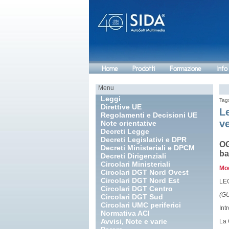
Home
Prodotti
Formazione
Info
Menu
Leggi
Tag
Direttive UE
Le
Regolamenti e Decisioni UE
ve
Note orientative
Decreti Legge
Decreti Legislativi e DPR
OG
Decreti Ministeriali e DPCM
ba
Decreti Dirigenziali
Circolari Ministeriali
Mod
Circolari DGT Nord Ovest
Circolari DGT Nord Est
LEG
Circolari DGT Centro
(GU
Circolari DGT Sud
Circolari UMC periferici
Int
Normativa ACI
Avvisi, Note e varie
La 