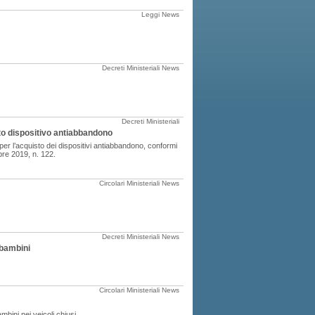
Leggi
News
Decreti Ministeriali
News
Decreti Ministeriali
sto dispositivo antiabbandono
 per l’acquisto dei dispositivi antiabbandono, conformi
obre 2019, n. 122.
Circolari Ministeriali
News
Decreti Ministeriali
News
 bambini
Circolari Ministeriali
News
mbini nei veicoli chiusi