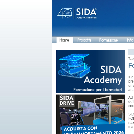
Home
Prodotti
Formazione
Info
Tag
Fo
Il 
pre
una
ana
Ad 
del
cor
SID
FOR
naz
mat