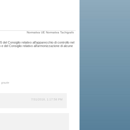
Normativa UE
Normativa Tachigrafo
 del Consiglio relativo all’apparecchio di controllo nel
e del Consiglio relativo all’armonizzazione di alcune
, grazie
7/31/2016, 1:17:58 PM