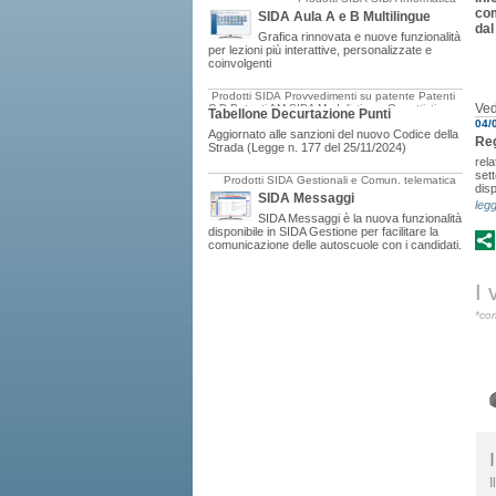
com
SIDA Aula A e B Multilingue
dal
Grafica rinnovata e nuove funzionalità
per lezioni più interattive, personalizzate e
coinvolgenti
Prodotti SIDA
Provvedimenti su patente
Patenti
Ved
C-D
Patenti AM
SIDA Modulistica e Oggettistica
Tabellone Decurtazione Punti
04/
Aggiornato alle sanzioni del nuovo Codice della
Reg
Strada (Legge n. 177 del 25/11/2024)
rela
set
Prodotti SIDA
Gestionali e Comun. telematica
disp
SIDA Messaggi
legg
SIDA Messaggi è la nuova funzionalità
disponibile in SIDA Gestione per facilitare la
comunicazione delle autoscuole con i candidati.
I 
*com
I