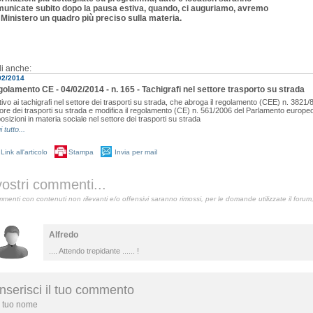
unicate subito dopo la pausa estiva, quando, ci auguriamo, avremo
 Ministero un quadro più preciso sulla materia.
i anche:
02/2014
olamento CE - 04/02/2014 - n. 165 - Tachigrafi nel settore trasporto su strada
tivo ai tachigrafi nel settore dei trasporti su strada, che abroga il regolamento (CEE) n. 3821/85
tore dei trasporti su strada e modifica il regolamento (CE) n. 561/2006 del Parlamento europeo 
osizioni in materia sociale nel settore dei trasporti su strada
i tutto...
Link all'articolo
Stampa
Invia per mail
vostri commenti...
menti con contenuti non rilevanti e/o offensivi saranno rimossi, per le domande utilizzate il forum
Alfredo
.... Attendo trepidante ...... !
Inserisci il tuo commento
l tuo nome