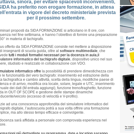
uttavia, sinora, per evitare spiacevoli inconvenienti,
SIDA ha preferito non erogare formazione, in attesa
ell’entrata in vigore del decreto ministeriale prevista
per il prossimo settembre.
eminari proposti da SIDA FORMAZIONE si articolano in 8 ore, con
quenza nel fine settimana, e hanno l’obiettivo di fornire una preparazione
60° in materia di tachigrafo.
plus offerto da SIDA FORMAZIONE consiste nel mettere a disposizione
li insegnanti di scuola guida, oltre al
software multimediale
, che
evede
tutti i moduli formativi necessari per la docenza in aula,
il
ulatore informatico del tachigrafo digitale
, dispositivo unico nel suo
ere, studiato e realizzato in collaborazione con VDO.
simulatore informatico offre
la possibilità di prendere dimestichezza con
te le funzionalità del vero tachigrafo: inserimento ed estrazione della
ta tachigrafica e cambio attività, scelta della lingua, modifiche paese di
tenza e di arrivo, modifica ora locale, solare, legale e UTC, inserimento
uale dei dati (M entrata aggiungi), funzione treno/traghetto, funzione
da in OUT OF SCOPE e gestione delle stampe dinamiche
ducente/veicolo (eccesso di velocità e V-profilo).
zie ad una conoscenza approfondita del simulatore informatico del
higrafo digitale, l’autoscuola potrà a sua volta offrire una formazione
plice, ma allo stesso tempo efficace e coinvolgente.
docenza sarà affidata a personale con comprovata esperienza nel
tore.
ormazioni più dettagliate su programma, date e location saranno