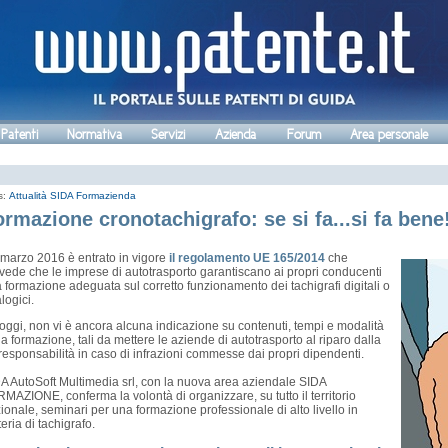
 Patenti
Normativa
Servizi
Azienda
Forum
Area personale
s:
Attualità
SIDA Formazienda
rmazione cronotachigrafo: se si fa...si fa bene
2 marzo 2016 è entrato in vigore
il regolamento UE 165/2014
che
vede che le imprese di autotrasporto garantiscano ai propri conducenti
 formazione adeguata sul corretto funzionamento dei tachigrafi digitali o
logici.
oggi, non vi è ancora alcuna indicazione su contenuti, tempi e modalità
la formazione, tali da mettere le aziende di autotrasporto al riparo dalla
responsabilità in caso di infrazioni commesse dai propri dipendenti.
A AutoSoft Multimedia srl, con la nuova area aziendale SIDA
MAZIONE, conferma la volontà di organizzare, su tutto il territorio
ionale, seminari per una formazione professionale di alto livello in
eria di tachigrafo.