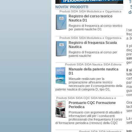
T
NOVITA' PRODOTTI
d
Prodotti SIDA
SIDA Modulistica e Oggettistica
Registro del corso teorico
Nautica D1
Registro di frequenza al corso teorico
per patenti nautiche D1
I s
fre
a 3
Prodotti SIDA
SIDA Modulistica e Oggettistica
Registro di frequenza Scuola
Il 
Nautica
deg
Registro di frequenza al corso per
pr
patenti nautiche
sim
gen
Prodotti SIDA
SIDA Nautica
SIDA Editoria
Manuale della patente nautica
Il 
D1
tut
car
Manuale realizzato per la
par
preparazione all'esame teorico
necessario per il conseguimento della
man
patente nautica di categoria D, tipo D1.
gui
con
Prodotti SIDA
SIDA CQC
SIDA Modulistica e
Oggettistica
Gra
Prontuario CQC Formazione
tac
Periodica
sem
Prontuario con argomenti di attualità e
informazioni utili per i conducenti
La 
professionali che frequentano il corso
set
di formazione periodica (rinnovo) della CQC
Inf
Prodotti SIDA
SIDA Informatica