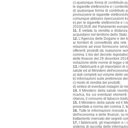
c) qualunque forma di contributo pub
le sigarette elettroniche e i contenito
d) qualunque forma di contributo pub
promuovere le sigarette elettroniche 
comunque abbiano ripercussioni tra
e) per le sigarette elettroniche e i 
2010/13/UE del Parlamento europeo
11.
È vietata la vendita a distanza t
acquistano nel territorio dello Stato.
12.
L'Agenzia delle Dogane e dei Mono
ai fornitori di connettività alla re
relazione ad esse forniscono servizi
offerenti prodotti da inalazione se
comma 1-bis del decreto legislativo 
delle finanze del 29 dicembre 2014 
violazione delle norme di legge o di 
13.
I fabbricanti e gli importatori di
salute ed al Ministero dell'economia
a) dati completi sul volume delle ve
b) informazioni sulle preferenze dei v
c) modo di vendita dei prodotti;
d) sintesi di eventuali indagini di 
14.
Il Ministero della salute monito
ricarica, tra cui eventuali element
istanza, il consumo di tabacco tradiz
15.
Il Ministero della salute ed il M
presentate a norma del comma 2, ten
16.
Tutte le informazioni ricevute a
dell'economia e delle finanze, su r
trattamento riservato dei segreti com
17.
I fabbricanti, gli importatori e i
sistema di raccolta delle informazion