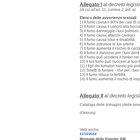
Allegato I
al decreto legisl
(di cui all'art. 11, comma 2, lett. a)
Elenco delle avvertenze testuali
1) Il fumo causa il 90% dei casi di 
2) Il fumo causa il cancro alla bocca
3) Il fumo danneggia i tuoi polmoni.
4) Il fumo causa attacchi cardiaci.
5) Il fumo causa ictus e disabilità.
6) Il fumo ostruisce le tue arterie.
7) Il fumo aumenta il rischio di cecit
8) Il fumo è dannoso per i tuoi denti
9) Il fumo può uccidere il bimbo ne
10) Il tuo fumo può nuocere ai tuoi fig
11) I figli dei fumatori hanno più pr
12) Smetti di fumare - Vivi per i tuoi 
13) Il fumo riduce la fertilità.
14) Il fumo aumenta il rischio di im
Allegato II
al decreto legis
Catalogo delle immagini (delle avvert
(Omissis)
Vedi anche:
21/10/2014
Manuale della Patente AM