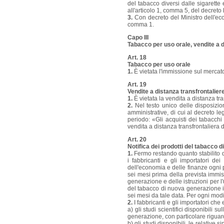
del tabacco diversi dalle sigarett
all'articolo 1, comma 5, del decreto
3.
Con decreto del Ministro dell'eco
comma 1.
Capo III
Tabacco per uso orale, vendite a d
Art. 18
Tabacco per uso orale
1.
È vietata l'immissione sul mercat
Art. 19
Vendite a distanza transfrontaliere
1.
È vietata la vendita a distanza tra
2.
Nel testo unico delle disposizio
amministrative, di cui al decreto le
periodo: «Gli acquisti dei tabacch
vendita a distanza transfrontaliera 
Art. 20
Notifica dei prodotti del tabacco 
1.
Fermo restando quanto stabilito da
i fabbricanti e gli importatori de
dell'economia e delle finanze ogni 
sei mesi prima della prevista immi
generazione e delle istruzioni per l'
del tabacco di nuova generazione i
sei mesi da tale data. Per ogni modi
2.
I fabbricanti e gli importatori che
a) gli studi scientifici disponibili s
generazione, con particolare riguard
b) gli studi disponibili, le relative