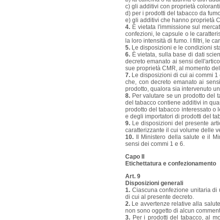
c) gli additivi con proprietà colorant
d) per i prodotti del tabacco da fumo,
e) gli additivi che hanno proprietà
4.
È vietata l'immissione sul mercato 
confezioni, le capsule o le caratter
la loro intensità di fumo. I filtri, 
5.
Le disposizioni e le condizioni st
6.
È vietata, sulla base di dati scien
decreto emanato ai sensi dell'artico
sue proprietà CMR, al momento del c
7.
Le disposizioni di cui ai commi 1 
che, con decreto emanato ai sensi 
prodotto, qualora sia intervenuto u
8.
Per valutare se un prodotto del t
del tabacco contiene additivi in quan
prodotto del tabacco interessato o le
e degli importatori di prodotti del t
9.
Le disposizioni del presente art
caratterizzante il cui volume delle v
10.
Il Ministero della salute e il 
sensi dei commi 1 e 6.
Capo II
Etichettatura e confezionamento
Art. 9
Disposizioni generali
1.
Ciascuna confezione unitaria di u
di cui al presente decreto.
2.
Le avvertenze relative alla salute
non sono oggetto di alcun commento,
3.
Per i prodotti del tabacco, al mo