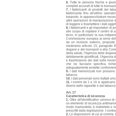
6.
Tutte le persone fisiche e giuri
completi accurati di tutte le transazi
7.
I fabbricanti di prodotti del tab
fabbricante fino all'ultimo operat
trasporto, le apparecchiature necess
altre operazioni di manipolazione 
di leggere e trasmettere i dati ogget
8.
I fabbricanti e gli importatori di
allo scopo di ospitare il centro di 
terzo, in particolare la sua indipe
Commissione europea ai sensi dell'a
da un revisore esterno, proposto
medesimo articolo 15, paragrafo 8.
dogane e dei monopoli e alla Commis
della salute, l'Agenzia delle dogane
debitamente giustificati, l'Agenzia d
e trasmissione dei dati sulla movime
che ne facciano specifica richie
adeguatamente protette conformement
9.
I dati memorizzati non possono e
tabacco.
10.
I dati personali sono trattati un
11.
I commi da 1 a 10 si applicano a
diversi dalle sigarette e dal tabac
Art. 17
Caratteristica di sicurezza
1.
Oltre all'identificativo univoco d
un elemento di sicurezza antimanomi
modo inamovibile, è indelebile e non
prescritti dalla legislazione. I cont
2.
Le disposizioni di cui al comma 1