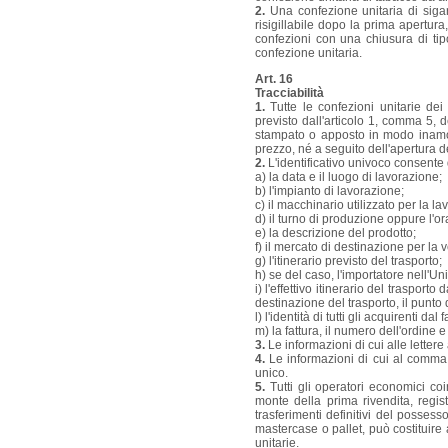
2.
Una confezione unitaria di sigar
risigillabile dopo la prima apertura
confezioni con una chiusura di tip
confezione unitaria.
Art. 16
Tracciabilità
1.
Tutte le confezioni unitarie de
previsto dall'articolo 1, comma 5, d
stampato o apposto in modo inamovi
prezzo, né a seguito dell'apertura d
2.
L'identificativo univoco consente 
a) la data e il luogo di lavorazione;
b) l'impianto di lavorazione;
c) il macchinario utilizzato per la l
d) il turno di produzione oppure l'or
e) la descrizione del prodotto;
f) il mercato di destinazione per la v
g) l'itinerario previsto del trasporto;
h) se del caso, l'importatore nell'Un
i) l'effettivo itinerario del trasport
destinazione del trasporto, il punto d
l) l'identità di tutti gli acquirenti da
m) la fattura, il numero dell'ordine e
3.
Le informazioni di cui alle lettere 
4.
Le informazioni di cui al comma 2
unico.
5.
Tutti gli operatori economici coi
monte della prima rivendita, regist
trasferimenti definitivi del possess
mastercase o pallet, può costituire
unitarie.