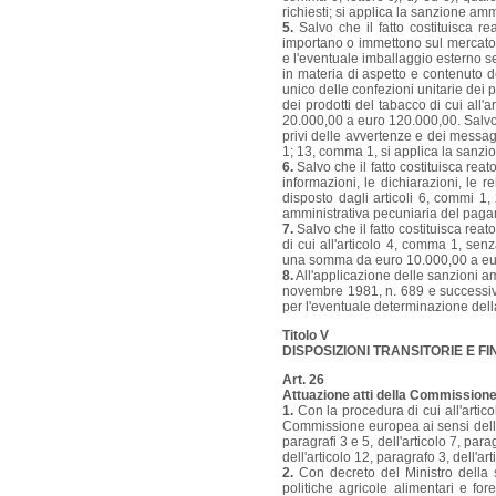
richiesti; si applica la sanzione 
5.
Salvo che il fatto costituisca re
importano o immettono sul mercato p
e l'eventuale imballaggio esterno sec
in materia di aspetto e contenuto de
unico delle confezioni unitarie dei p
dei prodotti del tabacco di cui al
20.000,00 a euro 120.000,00. Salvo c
privi delle avvertenze e dei messagg
1; 13, comma 1, si applica la sanz
6.
Salvo che il fatto costituisca reat
informazioni, le dichiarazioni, le r
disposto dagli articoli 6, commi 1
amministrativa pecuniaria del pag
7.
Salvo che il fatto costituisca reat
di cui all'articolo 4, comma 1, sen
una somma da euro 10.000,00 a eu
8.
All'applicazione delle sanzioni a
novembre 1981, n. 689 e successive 
per l'eventuale determinazione del
Titolo V
DISPOSIZIONI TRANSITORIE E FI
Art. 26
Attuazione atti della Commission
1.
Con la procedura di cui all'artico
Commissione europea ai sensi dell'art
paragrafi 3 e 5, dell'articolo 7, para
dell'articolo 12, paragrafo 3, dell'a
2.
Con decreto del Ministro della s
politiche agricole alimentari e for