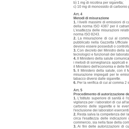
b) 1 mg di nicotina per sigaretta;
c) 10 mg di monossido di carbonio p
Art. 4
Metodi di misurazione
1.
I livelli massimi di emissioni di 
della norma ISO 4387 per il catra
L'esattezza delle misurazioni relat
norma ISO 8243.
2.
La misurazione di cui al comma 1
pubblicato nella Gazzetta Ufficiale 
devono essere posseduti o controllat
3.
Con decreto del Ministro della salu
tecnologici e funzionali dei laborato
4.
Il Ministero della salute comunica
i metodi di sorveglianza applicati e
il Ministero dell'economia e delle fina
5.
Il Ministero della salute, con il 
misurazione impiegati per le emiss
tabacco diversi dalle sigarette.
6.
Per la verifica di cui al comma 2 so
Art. 5
Procedimento di autorizzazione dei
1.
L'Istituto superiore di sanità è l
vigilanza per i laboratori di cui all
carbonio delle sigarette e le even
l'esclusione dei laboratori esercenti 
2.
Resta salva la competenza del labo
circa l'esattezza delle indicazioni 
commercio, sia nella fase della com
3.
Ai fini delle autorizzazioni di c