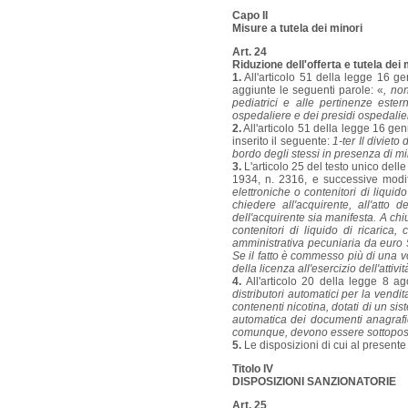
Capo II
Misure a tutela dei minori
Art. 24
Riduzione dell'offerta e tutela dei 
1.
All'articolo 51 della legge 16 g
aggiunte le seguenti parole: «
, no
pediatrici e alle pertinenze ester
ospedaliere e dei presidi ospedalie
2.
All'articolo 51 della legge 16 ge
inserito il seguente:
1-ter Il diviet
bordo degli stessi in presenza di min
3.
L'articolo 25 del testo unico dell
1934, n. 2316, e successive modifi
elettroniche o contenitori di liqui
chiedere all'acquirente, all'atto 
dell'acquirente sia manifesta. A chi
contenitori di liquido di ricaric
amministrativa pecuniaria da euro 50
Se il fatto è commesso più di una v
della licenza all'esercizio dell'attivit
4.
All'articolo 20 della legge 8 a
distributori automatici per la vendit
contenenti nicotina, dotati di un si
automatica dei documenti anagrafici
comunque, devono essere sottoposti
5.
Le disposizioni di cui al presente
Titolo IV
DISPOSIZIONI SANZIONATORIE
Art. 25