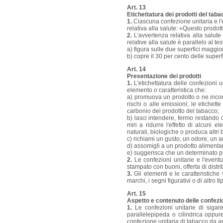
Art. 13
Etichettatura dei prodotti del tab
1.
Ciascuna confezione unitaria e l
relativa alla salute: «Questo prodo
2.
L'avvertenza relativa alla salute 
relative alla salute è parallelo al te
a) figura sulle due superfici maggio
b) copre il 30 per cento delle super
Art. 14
Presentazione dei prodotti
1.
L'etichettatura delle confezioni 
elemento o caratteristica che:
a) promuova un prodotto o ne incorag
rischi o alle emissioni; le etiche
carbonio del prodotto del tabacco;
b) lasci intendere, fermo restando q
miri a ridurre l'effetto di alcuni e
naturali, biologiche o produca altri be
c) richiami un gusto, un odore, un ar
d) assomigli a un prodotto alimenta
e) suggerisca che un determinato pr
2.
Le confezioni unitarie e l'even
stampato con buoni, offerta di distr
3.
Gli elementi e le caratteristiche 
marchi, i segni figurativi o di altro ti
Art. 15
Aspetto e contenuto delle confezio
1.
Le confezioni unitarie di sigar
parallelepipeda o cilindrica oppur
confezione unitaria di tabacco da a