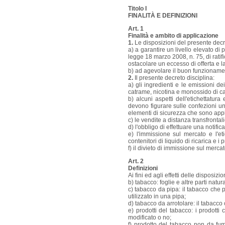
Titolo I
FINALITÀ E DEFINIZIONI
Art. 1
Finalità e ambito di applicazione
1.
Le disposizioni del presente decre
a) a garantire un livello elevato di
legge 18 marzo 2008, n. 75, di rat
ostacolare un eccesso di offerta e la
b) ad agevolare il buon funzionament
2.
Il presente decreto disciplina:
a) gli ingredienti e le emissioni de
catrame, nicotina e monossido di ca
b) alcuni aspetti dell'etichettatu
devono figurare sulle confezioni uni
elementi di sicurezza che sono appli
c) le vendite a distanza transfrontali
d) l'obbligo di effettuare una notifi
e) l'immissione sul mercato e l'eti
contenitori di liquido di ricarica e i
f) il divieto di immissione sul merca
Art. 2
Definizioni
Ai fini ed agli effetti delle disposiz
b) tabacco: foglie e altre parti natu
c) tabacco da pipa: il tabacco ch
utilizzato in una pipa;
d) tabacco da arrotolare: il tabacco
e) prodotti del tabacco: i prodott
modificato o no;
f) prodotto del tabacco non da fu