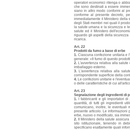
operatori economici ritenga o abbia 
che sono destinati a essere immes
siano in altro modo conformi al pr
conforme al presente decreto, per
immediatamente il Ministero della s
degli Stati membri nei quali il prodo
la salute umana e la sicurezza e le e
salute ed il Ministero dell'econo
riguardo gli aspetti della sicurezza e
ricarica.
Art. 22
Prodotti da fumo a base di erbe
1
.
Ciascuna confezione unitaria e l
generale: «Il fumo di questo prodot
2.
L'avvertenza relativa alla salute 
imballaggio esterno.
3.
L'avvertenza relativa alla salut
corrispondente superficie della con
4.
Le confezioni unitarie e l'eventu
o delle caratteristiche di cui all'art
Art. 23
Segnalazione degli ingredienti di 
1.
I fabbricanti e gli importatori d
quantità, di tutti gli ingredienti ut
comunicano, inoltre, le eventuali 
presente articolo. Le informazioni
erbe, nuovo o modificato, sia imme
2.
Il Ministero della salute assicur
sito istituzionale, tenendo in deb
specificano esattamente quali info