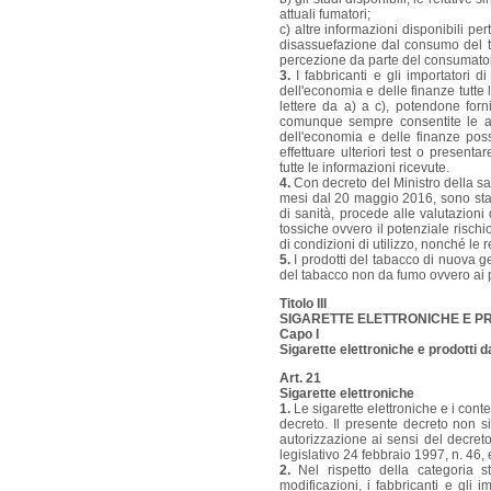
attuali fumatori;
c) altre informazioni disponibili perti
disassuefazione dal consumo del tab
percezione da parte del consumato
3.
I fabbricanti e gli importatori 
dell'economia e delle finanze tutte 
lettere da a) a c), potendone forn
comunque sempre consentite le attiv
dell'economia e delle finanze poss
effettuare ulteriori test o presen
tutte le informazioni ricevute.
4.
Con decreto del Ministro della sal
mesi dal 20 maggio 2016, sono stabil
di sanità, procede alle valutazioni
tossiche ovvero il potenziale rischi
di condizioni di utilizzo, nonché le r
5.
I prodotti del tabacco di nuova ge
del tabacco non da fumo ovvero ai p
Titolo III
SIGARETTE ELETTRONICHE E PR
Capo I
Sigarette elettroniche e prodotti 
Art. 21
Sigarette elettroniche
1.
Le sigarette elettroniche e i cont
decreto. Il presente decreto non si 
autorizzazione ai sensi del decreto 
legislativo 24 febbraio 1997, n. 46,
2.
Nel rispetto della categoria st
modificazioni, i fabbricanti e gli i