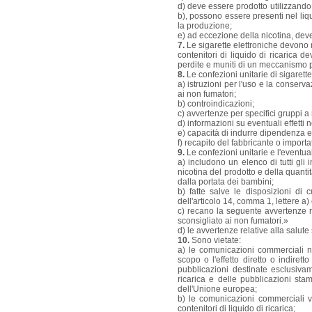
d) deve essere prodotto utilizzando 
b), possono essere presenti nel liqu
la produzione;
e) ad eccezione della nicotina, dev
7.
Le sigarette elettroniche devono ri
contenitori di liquido di ricarica
perdite e muniti di un meccanismo p
8.
Le confezioni unitarie di sigarette 
a) istruzioni per l'uso e la conserva
ai non fumatori;
b) controindicazioni;
c) avvertenze per specifici gruppi a 
d) informazioni su eventuali effetti n
e) capacità di indurre dipendenza e 
f) recapito del fabbricante o importa
9.
Le confezioni unitarie e l'eventual
a) includono un elenco di tutti gli
nicotina del prodotto e della quanti
dalla portata dei bambini;
b) fatte salve le disposizioni di 
dell'articolo 14, comma 1, lettere a)
c) recano la seguente avvertenze r
sconsigliato ai non fumatori.»
d) le avvertenze relative alla salute
10.
Sono vietate:
a) le comunicazioni commerciali ne
scopo o l'effetto diretto o indirett
pubblicazioni destinate esclusivam
ricarica e delle pubblicazioni sta
dell'Unione europea;
b) le comunicazioni commerciali via
contenitori di liquido di ricarica;