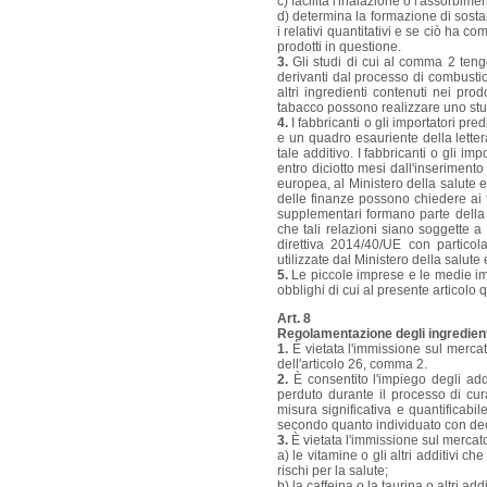
c) facilita l'inalazione o l'assorbimen
d) determina la formazione di sost
i relativi quantitativi e se ciò ha c
prodotti in questione.
3.
Gli studi di cui al comma 2 tengo
derivanti dal processo di combustion
altri ingredienti contenuti nei prod
tabacco possono realizzare uno stu
4.
I fabbricanti o gli importatori pr
e un quadro esauriente della letterat
tale additivo. I fabbricanti o gli i
entro diciotto mesi dall'inserimento
europea, al Ministero della salute e
delle finanze possono chiedere ai fa
supplementari formano parte della 
che tali relazioni siano soggette a 
direttiva 2014/40/UE con particola
utilizzate dal Ministero della salute
5.
Le piccole imprese e le medie i
obblighi di cui al presente articolo
Art. 8
Regolamentazione degli ingredien
1.
È vietata l'immissione sul merca
dell'articolo 26, comma 2.
2.
È consentito l'impiego degli addi
perduto durante il processo di cur
misura significativa e quantificabi
secondo quanto individuato con dec
3.
È vietata l'immissione sul mercato
a) le vitamine o gli altri additivi 
rischi per la salute;
b) la caffeina o la taurina o altri a