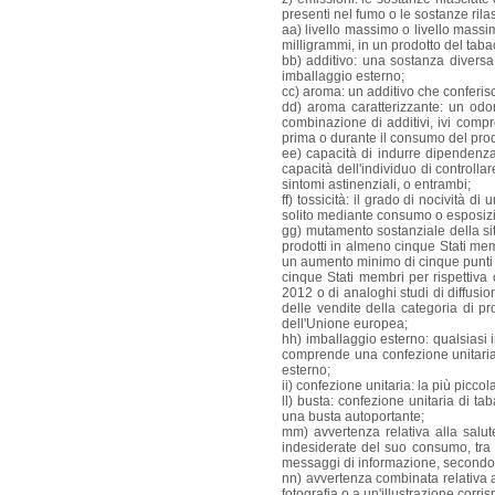
presenti nel fumo o le sostanze rila
aa) livello massimo o livello massi
milligrammi, in un prodotto del taba
bb) additivo: una sostanza diversa
imballaggio esterno;
cc) aroma: un additivo che conferis
dd) aroma caratterizzante: un odo
combinazione di additivi, ivi compr
prima o durante il consumo del prod
ee) capacità di indurre dipendenza
capacità dell'individuo di controll
sintomi astinenziali, o entrambi;
ff) tossicità: il grado di nocività 
solito mediante consumo o esposizio
gg) mutamento sostanziale della si
prodotti in almeno cinque Stati mem
un aumento minimo di cinque punti p
cinque Stati membri per rispettiva
2012 o di analoghi studi di diffusi
delle vendite della categoria di pro
dell'Unione europea;
hh) imballaggio esterno: qualsiasi i
comprende una confezione unitaria 
esterno;
ii) confezione unitaria: la più picc
ll) busta: confezione unitaria di t
una busta autoportante;
mm) avvertenza relativa alla salut
indesiderate del suo consumo, tra c
messaggi di informazione, secondo 
nn) avvertenza combinata relativa 
fotografia o a un'illustrazione cor