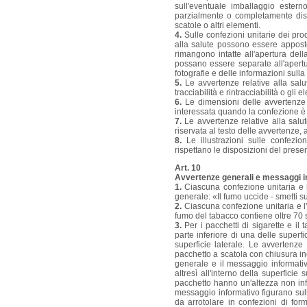
sull'eventuale imballaggio ester
parzialmente o completamente dissim
scatole o altri elementi.
4.
Sulle confezioni unitarie dei prod
alla salute possono essere apposte
rimangono intatte all'apertura dell
possano essere separate all'apertura
fotografie e delle informazioni sull
5.
Le avvertenze relative alla salut
tracciabilità e rintracciabilità o gli 
6.
Le dimensioni delle avvertenze re
interessata quando la confezione è
7.
Le avvertenze relative alla salu
riservata al testo delle avvertenze, 
8.
Le illustrazioni sulle confezio
rispettano le disposizioni del prese
Art. 10
Avvertenze generali e messaggi in
1.
Ciascuna confezione unitaria e 
generale: «Il fumo uccide - smetti s
2.
Ciascuna confezione unitaria e l
fumo del tabacco contiene oltre 7
3.
Per i pacchetti di sigarette e il
parte inferiore di una delle superfic
superficie laterale. Le avvertenz
pacchetto a scatola con chiusura inc
generale e il messaggio informativ
altresì all'interno della superficie
pacchetto hanno un'altezza non inf
messaggio informativo figurano sulle
da arrotolare in confezioni di for