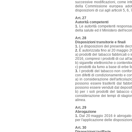
successive modificazioni, come intr
della Commissione europea adottat
disposizioni di cui agli articoli 5, 
Art. 27
Autorità competenti
1.
Le autorità competenti responsabi
della salute ed il Ministero dell'eco
Art. 28
Disposizioni transitorie e finali
1.
Le disposizioni del presente decr
2.
È autorizzata fino al 20 maggio 2
a) prodotti del tabacco fabbricati o
2016, compresi i prodotti di cui all'
b) sigarette elettroniche o contenito
c) prodotti da fumo a base di erbe f
3.
I prodotti del tabacco non confo
con difetti di condizionamento e co
a) in considerazione dell'articolazi
possono essere trasferiti dal fabbr
possono essere venduti dal depositar
b) per i soli prodotti del tabacco
considerazione dei tempi di stagiona
alinea.
Art. 29
Abrogazione
1.
Dal 20 maggio 2016 è abrogato il
per l'applicazione delle disposizioni
Art. 30
Disposizioni tariffarie