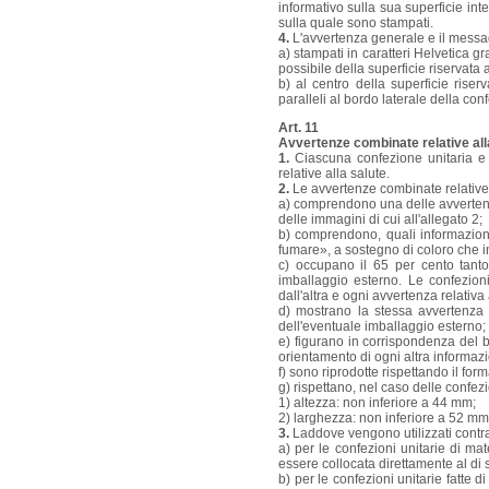
informativo sulla sua superficie int
sulla quale sono stampati.
4.
L'avvertenza generale e il messag
a) stampati in caratteri Helvetica g
possibile della superficie riservata a
b) al centro della superficie rise
paralleli al bordo laterale della con
Art. 11
Avvertenze combinate relative alla
1.
Ciascuna confezione unitaria e 
relative alla salute.
2.
Le avvertenze combinate relative 
a) comprendono una delle avvertenze
delle immagini di cui all'allegato 2;
b) comprendono, quali informazioni
fumare», a sostegno di coloro che 
c) occupano il 65 per cento tanto 
imballaggio esterno. Le confezioni
dall'altra e ogni avvertenza relativa
d) mostrano la stessa avvertenza t
dell'eventuale imballaggio esterno;
e) figurano in corrispondenza del 
orientamento di ogni altra informazi
f) sono riprodotte rispettando il form
g) rispettano, nel caso delle confezi
1) altezza: non inferiore a 44 mm;
2) larghezza: non inferiore a 52 mm
3.
Laddove vengono utilizzati contra
a) per le confezioni unitarie di mat
essere collocata direttamente al di s
b) per le confezioni unitarie fatte 