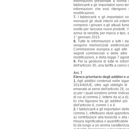
informazioni presentate a norma d
fabbricanti e gli importatori sono te
informazioni che essi ritengono 
modificazioni.
7.
I fabbricanti e gli importatori 
monopoli gli studi interni ed ester
compresi i giovani e gli attuali fum
svolte per lanciare nuovi prodotti. 
annui di vendita per marca e tipo, 
1° gennaio 2015.
8.
Tutte le informazioni e tutti i da
vengono memorizzati elettronicam
Commissione europea e agli altri S
segreti commerciali e delle altre
modificazioni, e della legge 7 agos
9.
Per la gestione di tutte le informa
dell'articolo 30, una tariffa a carico
Art. 7
Elenco prioritario degli additivi e 
1.
Agli additivi contenuti nelle sigar
2014/40/UE, oltre agli obblighi di 
emanato ai sensi dell'articolo 26, c
a) per i quali esistono prime indica
di cui al comma 2, lettere da a) a d);
b) che figurano tra gli additivi p
dell'articolo 6, commi 1 e 4.
2.
I fabbricanti e gli importatori del
comma 1, effettuano studi approfond
a) contribuisce alla tossicità o all
misura significativa o quantificabile
b) dà luogo a un aroma caratterizza