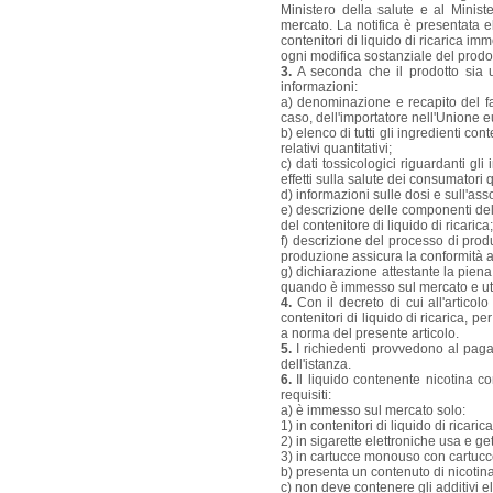
Ministero della salute e al Minist
mercato. La notifica è presentata e
contenitori di liquido di ricarica i
ogni modifica sostanziale del prodo
3.
A seconda che il prodotto sia un
informazioni:
a) denominazione e recapito del fa
caso, dell'importatore nell'Unione 
b) elenco di tutti gli ingredienti co
relativi quantitativi;
c) dati tossicologici riguardanti gl
effetti sulla salute dei consumatori q
d) informazioni sulle dosi e sull'as
e) descrizione delle componenti del 
del contenitore di liquido di ricarica;
f) descrizione del processo di prod
produzione assicura la conformità ai
g) dichiarazione attestante la piena
quando è immesso sul mercato e util
4.
Con il decreto di cui all'articolo
contenitori di liquido di ricarica, p
a norma del presente articolo.
5.
I richiedenti provvedono al paga
dell'istanza.
6.
Il liquido contenente nicotina con
requisiti:
a) è immesso sul mercato solo:
1) in contenitori di liquido di ricari
2) in sigarette elettroniche usa e g
3) in cartucce monouso con cartucc
b) presenta un contenuto di nicotin
c) non deve contenere gli additivi el