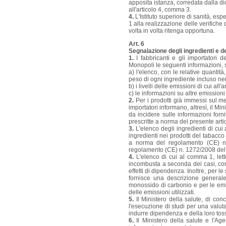
apposita istanza, corredata dalla dic
all'articolo 4, comma 3.
4.
L'Istituto superiore di sanità, espe
1 alla realizzazione delle verifich
volta in volta ritenga opportuna.
Art. 6
Segnalazione degli ingredienti e d
1.
I fabbricanti e gli importatori 
Monopoli le seguenti informazioni, 
a) l'elenco, con le relative quantità
peso di ogni ingrediente incluso nei
b) i livelli delle emissioni di cui all
c) le informazioni su altre emissioni e
2.
Per i prodotti già immessi sul me
importatori informano, altresì, il M
da incidere sulle informazioni for
prescritte a norma del presente arti
3.
L'elenco degli ingredienti di cui 
ingredienti nei prodotti del tabacco 
a norma del regolamento (CE) n.
regolamento (CE) n. 1272/2008 del
4.
L'elenco di cui al comma 1, letter
incombusta a seconda dei casi, con p
effetti di dipendenza. Inoltre, per l
fornisce una descrizione generale 
monossido di carbonio e per le emiss
delle emissioni utilizzati.
5.
Il Ministero della salute, di con
l'esecuzione di studi per una valutaz
indurre dipendenza e della loro toss
6.
Il Ministero della salute e l'Age