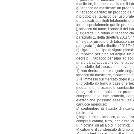
masticare, il tabacco da fiuto e il t
g) tabacco da masticare: un prodot
h) tabacco da fiuto: un prodotto d
i) prodotti del tabacco per uso orale
o masticati, costituiti totalmente o 
forme, specialmente quelle presentat
j) tabacco da fumo: i prodotti del t
l) sigaretta: un rotolo di tabacco
paragrafo 1, della direttiva 2011/64
m) sigaro: un rotolo di tabacco c
paragrafo 1, della direttiva 2011/64
n) sigaretto: un tipo di sigaro picco
o) tabacco per pipa ad acqua: un 
decreto, il tabacco per pipa ad ac
una pipa ad acqua che come tabacco
p) prodotto del tabacco di nuova g
1) non rientra nelle categorie segue
tabacco da masticare, tabacco da fi
2) è immesso sul mercato dopo il 
q) prodotto da fumo a base di erbe
mediante un processo di combustio
r) sigaretta elettronica: un prod
componente di tale prodotto, compr
elettroniche possono essere usa e 
cartucce monouso;
s) contenitore di liquido di ricar
elettronica;
t) ingrediente: il tabacco, un addit
compresi cartina, filtro, inchiostro, 
u) nicotina: gli alcaloidi nicotinici;
v) catrame: il condensato di fumo g
z) emissioni: le sostanze rilasciat