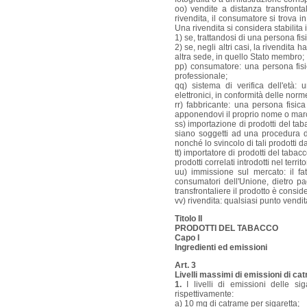
oo) vendite a distanza transfronta
rivendita, il consumatore si trova 
Una rivendita si considera stabilit
1) se, trattandosi di una persona fis
2) se, negli altri casi, la rivendita 
altra sede, in quello Stato membro;
pp) consumatore: una persona fisic
professionale;
qq) sistema di verifica dell'età
elettronici, in conformità delle norm
rr) fabbricante: una persona fisic
apponendovi il proprio nome o mar
ss) importazione di prodotti del tabac
siano soggetti ad una procedura 
nonché lo svincolo di tali prodott
tt) importatore di prodotti del tabacco
prodotti correlati introdotti nel territ
uu) immissione sul mercato: il fa
consumatori dell'Unione, dietro p
transfrontaliere il prodotto è consi
vv) rivendita: qualsiasi punto vendi
Titolo II
PRODOTTI DEL TABACCO
Capo I
Ingredienti ed emissioni
Art. 3
Livelli massimi di emissioni di ca
1.
I livelli di emissioni delle si
rispettivamente:
a) 10 mg di catrame per sigaretta;