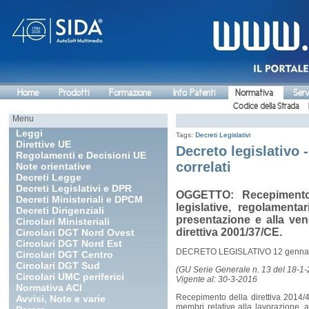
Home
Prodotti
Formazione
Info Patenti
Normativa
Serv
Codice della Strada
Menu
Leggi
Tags:
Decreti Legislativi
Direttive UE
Decreto legislativo -
Regolamenti e Decisioni UE
correlati
Note orientative
Decreti Legge
Decreti Legislativi e DPR
OGGETTO: Recepimento d
Decreti Ministeriali e DPCM
legislative, regolamenta
Decreti Dirigenziali
presentazione e alla ven
Circolari Ministeriali
direttiva 2001/37/CE.
Circolari DGT Nord Ovest
Circolari DGT Nord Est
DECRETO LEGISLATIVO 12 gennaio
Circolari DGT Centro
Circolari DGT Sud
(GU Serie Generale n. 13 del 18-1
Circolari UMC periferici
Vigente al: 30-3-2016
Normativa ACI
Recepimento della direttiva 2014/4
Avvisi, Note e varie
membri relative alla lavorazione, a