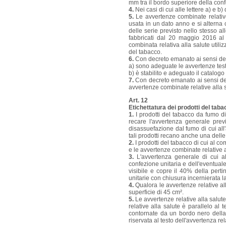
mm tra il bordo superiore della conf
4.
Nei casi di cui alle lettere a) e b
5.
Le avvertenze combinate relative
usata in un dato anno e si alterna 
delle serie previsto nello stesso a
fabbricati dal 20 maggio 2016 al
combinata relativa alla salute utili
del tabacco.
6.
Con decreto emanato ai sensi del
a) sono adeguate le avvertenze testu
b) è stabilito e adeguato il catalogo
7.
Con decreto emanato ai sensi dell'
avvertenze combinate relative alla 
Art. 12
Etichettatura dei prodotti del tab
1.
I prodotti del tabacco da fumo di
recare l'avvertenza generale prev
disassuefazione dal fumo di cui all
tali prodotti recano anche una delle
2.
I prodotti del tabacco di cui al c
e le avvertenze combinate relative all
3.
L'avvertenza generale di cui al
confezione unitaria e dell'eventuale
visibile e copre il 40% della perti
unitarie con chiusura incernierata l
4.
Qualora le avvertenze relative al
superficie di 45 cm².
5.
Le avvertenze relative alla salute 
relative alla salute è parallelo al 
contornate da un bordo nero dell
riservata al testo dell'avvertenza rel