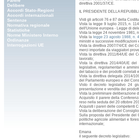
Parere
direttiva 2001/37/CE.
Delibere
Accordi Stato-Regioni
IL PRESIDENTE DELLA REPUBBL
Accordi internazionali
Visti gli articoli 76 e 87 della Costit
Sentenze
Vista la legge 9 luglio 2015, n. 114
Normativa regionale
dell'Unione europea - Legge di deleg
Statistiche
Vista la legge 24 novembre 1981, n.
Norme Ministero Interno
Vista la
legge 23 agosto 1988, n. 
Ordinanze
ministri e successive modificazioni e,
Interrogazioni UE
Vista la direttiva 2007/74/CE del C
merci importate da viaggiatori prove
Vista la direttiva 2011/64/UE del Co
lavorato;
Vista la direttiva 2014/40/UE del
legislative, regolamentari e amminis
del tabacco e dei prodotti correlati
Vista la direttiva delegata 2014/10
del Parlamento europeo e del Consigl
Visto il decreto legislativo 24 g
presentazione e vendita dei prodott
Vista la preliminare deliberazione d
Acquisito il parere della Conferenz
reso nella seduta del 20 ottobre 20
Acquisiti i pareri delle competenti
Vista la deliberazione del Consiglio
Sulla proposta del Presidente del C
politiche agricole alimentari e fores
internazionale;
Emana
il seguente decreto legislativo: