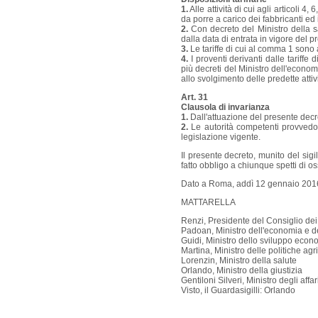
1.
Alle attività di cui agli articoli 4
da porre a carico dei fabbricanti ed 
2.
Con decreto del Ministro della sa
dalla data di entrata in vigore del p
3.
Le tariffe di cui al comma 1 sono
4.
I proventi derivanti dalle tariffe
più decreti del Ministro dell'economi
allo svolgimento delle predette attivi
Art. 31
Clausola di invarianza
1.
Dall'attuazione del presente decr
2.
Le autorità competenti provvedono
legislazione vigente.
Il presente decreto, munito del sigil
fatto obbligo a chiunque spetti di os
Dato a Roma, addì 12 gennaio 201
MATTARELLA
Renzi, Presidente del Consiglio dei 
Padoan, Ministro dell'economia e d
Guidi, Ministro dello sviluppo econ
Martina, Ministro delle politiche agri
Lorenzin, Ministro della salute
Orlando, Ministro della giustizia
Gentiloni Silveri, Ministro degli aff
Visto, il Guardasigilli: Orlando