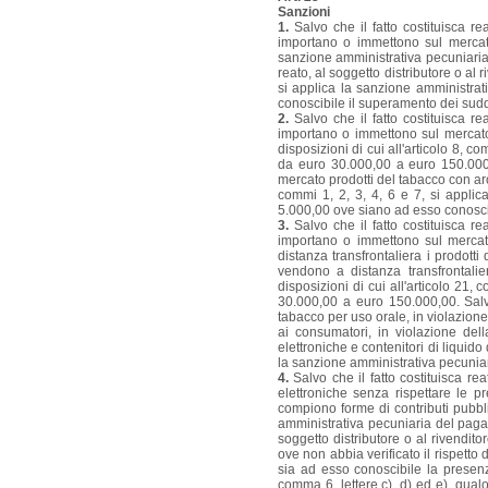
Sanzioni
1.
Salvo che il fatto costituisca re
importano o immettono sul mercato 
sanzione amministrativa pecuniaria
reato, al soggetto distributore o al 
si applica la sanzione amministr
conoscibile il superamento dei sudde
2.
Salvo che il fatto costituisca re
importano o immettono sul mercato 
disposizioni di cui all'articolo 8,
da euro 30.000,00 a euro 150.000,0
mercato prodotti del tabacco con arom
commi 1, 2, 3, 4, 6 e 7, si appl
5.000,00 ove siano ad esso conoscib
3.
Salvo che il fatto costituisca re
importano o immettono sul mercato
distanza transfrontaliera i prodotti
vendono a distanza transfrontalier
disposizioni di cui all'articolo 2
30.000,00 a euro 150.000,00. Salvo
tabacco per uso orale, in violazione
ai consumatori, in violazione dell
elettroniche e contenitori di liquido
la sanzione amministrativa pecuni
4.
Salvo che il fatto costituisca re
elettroniche senza rispettare le p
compiono forme di contributi pubblic
amministrativa pecuniaria del paga
soggetto distributore o al rivendito
ove non abbia verificato il rispetto d
sia ad esso conoscibile la presenza 
comma 6, lettere c), d) ed e), qualo