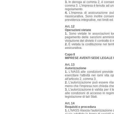
3.
In deroga al comma 2, è consentito
comma 3. L'impresa è tenuta ad una 
regolamento.
4.
L'impresa di assicurazione può i
riassicurativa. Sono inoltre consent
previdenza integrative, nei limiti ed 
Art. 12
Operazioni vietate
1.
Sono vietate le associazioni ton
pagamento delle sanzioni amministr
violazione del divieto il contratto è 
2.
È vietata la costituzione nel terr
assicurativa.
Capo II
IMPRESE AVENTI SEDE LEGALE
Art. 13
Autorizzazione
1.
L'IVASS alle condizioni previste 
esercitare l'attività nei rami vita
all'articolo 2, comma 3.
2.
L'autorizzazione può essere rilasc
meno che l'impresa non chieda che s
3.
L'autorizzazione è valida per il te
alle condizioni di accesso in regime
legislazione di tali Stati.
Art. 14
Requisiti e procedura
1.
L'IVASS rilascia l'autorizzazione d