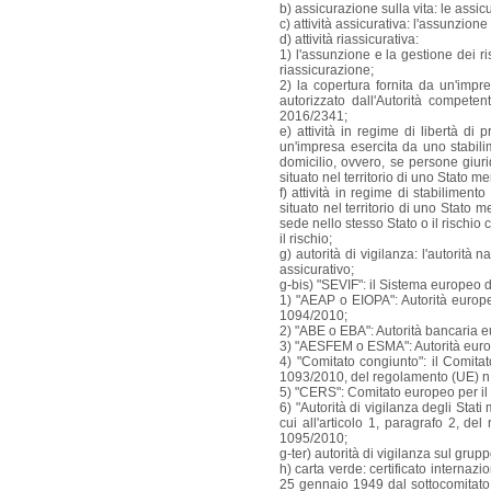
b) assicurazione sulla vita: le assic
c) attività assicurativa: l'assunzion
d) attività riassicurativa:
1) l'assunzione e la gestione dei r
riassicurazione;
2) la copertura fornita da un'imp
autorizzato dall'Autorità competen
2016/2341;
e) attività in regime di libertà di 
un'impresa esercita da uno stabili
domicilio, ovvero, se persone giur
situato nel territorio di uno Stato m
f) attività in regime di stabiliment
situato nel territorio di uno Stato
sede nello stesso Stato o il rischio
il rischio;
g) autorità di vigilanza: l'autorità 
assicurativo;
g-bis) "SEVIF": il Sistema europeo d
1) "AEAP o EIOPA": Autorità europea
1094/2010;
2) "ABE o EBA": Autorità bancaria e
3) "AESFEM o ESMA": Autorità europe
4) "Comitato congiunto": il Comitat
1093/2010, del regolamento (UE) n
5) "CERS": Comitato europeo per il r
6) "Autorità di vigilanza degli Stati
cui all'articolo 1, paragrafo 2, 
1095/2010;
g-ter) autorità di vigilanza sul grup
h) carta verde: certificato interna
25 gennaio 1949 dal sottocomitato 