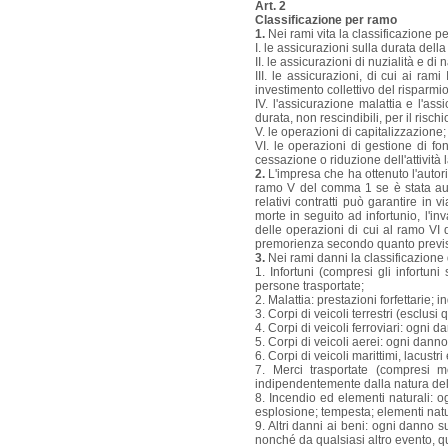
Art. 2
Classificazione per ramo
1.
Nei rami vita la classificazione p
I. le assicurazioni sulla durata dell
II. le assicurazioni di nuzialità e di n
III. le assicurazioni, di cui ai ram
investimento collettivo del risparmio 
IV. l'assicurazione malattia e l'as
durata, non rescindibili, per il risch
V. le operazioni di capitalizzazione;
VI. le operazioni di gestione di fon
cessazione o riduzione dell'attività 
2.
L'impresa che ha ottenuto l'autoriz
ramo V del comma 1 se è stata aut
relativi contratti può garantire in
morte in seguito ad infortunio, l'inv
delle operazioni di cui al ramo VI d
premorienza secondo quanto previst
3.
Nei rami danni la classificazione 
1. Infortuni (compresi gli infortuni
persone trasportate;
2. Malattia: prestazioni forfettarie;
3. Corpi di veicoli terrestri (esclusi 
4. Corpi di veicoli ferroviari: ogni d
5. Corpi di veicoli aerei: ogni danno
6. Corpi di veicoli marittimi, lacustri 
7. Merci trasportate (compresi m
indipendentemente dalla natura del
8. Incendio ed elementi naturali: o
esplosione; tempesta; elementi natu
9. Altri danni ai beni: ogni danno s
nonché da qualsiasi altro evento, qua