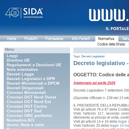
Home
Prodotti
Formazione
Info Patenti
Normativa
Serv
Codice della Strada
Menu
Leggi
Tags:
Decreti Legislativi
Direttive UE
Decreto legislativo -
Regolamenti e Decisioni UE
Note orientative
Decreti Legge
OGGETTO: Codice delle as
Decreti Legislativi e DPR
Decreti Ministeriali e DPCM
Aggiornato ad aprile 2026
Decreti Dirigenziali
Decreto Legislativo 7 settembre 20
Circolari Ministeriali
Circolari DGT Nord Ovest
(Gazzetta Ufficiale n. 239 del 13 o
Circolari DGT Nord Est
IL PRESIDENTE DELLA REPUBBL
Circolari DGT Centro
Visti gli articoli 76 e 87 della Costit
Circolari DGT Sud
Visto l'articolo 117, secondo com
Circolari UMC periferici
riferimento ai principi di unità, con
Normativa ACI
Visti gli articoli 14 e 16 della
legge 
Avvisi, Note e varie
Visto l'articolo 20 della
legge 15 ma