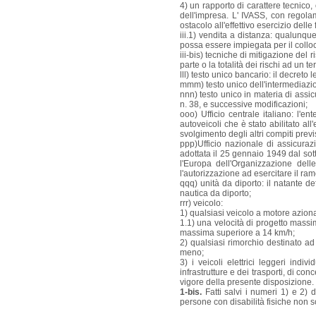
4) un rapporto di carattere tecnico, 
dell'impresa. L' IVASS, con regolame
ostacolo all'effettivo esercizio delle
iii.1) vendita a distanza: qualunqu
possa essere impiegata per il colloca
iii-bis) tecniche di mitigazione del 
parte o la totalità dei rischi ad un te
lll) testo unico bancario: il decreto
mmm) testo unico dell'intermediazion
nnn) testo unico in materia di assicu
n. 38, e successive modificazioni;
ooo) Ufficio centrale italiano: l'en
autoveicoli che è stato abilitato all
svolgimento degli altri compiti previ
ppp)Ufficio nazionale di assicura
adottata il 25 gennaio 1949 dal sot
l'Europa dell'Organizzazione del
l'autorizzazione ad esercitare il ram
qqq) unità da diporto: il natante de
nautica da diporto;
rrr) veicolo:
1) qualsiasi veicolo a motore azion
1.1) una velocità di progetto mass
massima superiore a 14 km/h;
2) qualsiasi rimorchio destinato a
meno;
3) i veicoli elettrici leggeri ind
infrastrutture e dei trasporti, di con
vigore della presente disposizione.
1-bis.
Fatti salvi i numeri 1) e 2) 
persone con disabilità fisiche non s