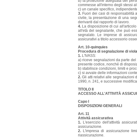
b) la protezione adeguata del perso
commesse all'interno degli stessi alm
c) un canale specifico, indipenden
3.
Fuori dei casi di responsabilità a
civile, la presentazione di una se
derivanti dal rapporto di lavoro.
4.
La disposizione di cui all'artico
all'età del segnalante, che può es
segnalato. Le imprese di assicurazi
assicurativi a titolo accessorio oss
Art. 10-quinquies
Procedura di segnalazione di viola
1.
L'IVASS:
a) riceve segnalazioni da parte del 
presente codice, nonché di disposiz
b) stabilisce condizioni, limiti e pr
c) si avvale delle informazioni conte
2.
Gli atti relativi alle segnalazioni
1990, n. 241, e successive modifica
TITOLO II
ACCESSO ALL'ATTIVITÀ ASSICU
Capo I
DISPOSIZIONI GENERALI
Art. 11
Attività assicurativa
1.
L'esercizio dell'attività assicur
assicurazione.
2.
L'impresa di assicurazione limit
riassicurazione.