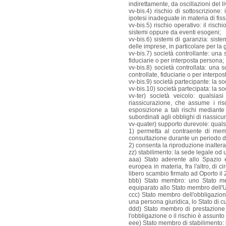
indirettamente, da oscillazioni del liv
vv-bis.4) rischio di sottoscrizione:
ipotesi inadeguate in materia di fiss
vv-bis.5) rischio operativo: il risc
sistemi oppure da eventi esogeni;
vv-bis.6) sistemi di garanzia: sistem
delle imprese, in particolare per la g
vv-bis.7) società controllante: una s
fiduciarie o per interposta persona;
vv-bis.8) società controllata: una s
controllate, fiduciarie o per interpo
vv-bis.9) società partecipante: la s
vv-bis.10) società partecipata: la s
vv-ter) società veicolo: qualsia
riassicurazione, che assume i ris
esposizione a tali rischi mediante l
subordinati agli obblighi di riassicu
vv-quater) supporto durevole: quals
1) permetta al contraente di memo
consultazione durante un periodo di
2) consenta la riproduzione inalter
zz) stabilimento: la sede legale od
aaa) Stato aderente allo Spazio 
europea in materia, fra l'altro, di c
libero scambio firmato ad Oporto il 
bbb) Stato membro: uno Stato me
equiparato allo Stato membro dell'
ccc) Stato membro dell'obbligazione:
una persona giuridica, lo Stato di cui
ddd) Stato membro di prestazione di
l'obbligazione o il rischio è assunto 
eee) Stato membro di stabilimento: lo