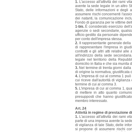
1.
L'accesso all'attività dei rami vi
avente la sede legale in un altro S
Stato, delle informazioni e degli 
assumere rischi concernenti l'assicu
dei natanti, la comunicazione incl
Fondo di garanzia per le vittime del
1-bis.
È considerato esercizio dell'a
agenzie o sedi secondarie, qualsia
ufficio gestito da personale dipen
per conto dell'impresa stessa.
2.
Il rappresentante generale dell
di rappresentare l'impresa in giud
contratti e gli altri atti relativi a
all'indirizzo della sede secondar
legale nel territorio della Repu
domicilio in Italia e che sia munit
3.
Nel termine di trenta giorni dalla
di origine la normativa, giustificata
4.
L'impresa di cui al comma 1 può in
cui riceve dall'autorità di vigilanz
termine di cui al comma 3.
5.
L'impresa di cui al comma 1, qual
di mettere in atto quanto comunic
presupposti che hanno giustificat
membro interessato.
Art. 24
Attività in regime di prestazione di
1.
L'accesso all'attività dei rami vi
parte di una impresa avente la sede
di vigilanza di tale Stato, delle in
si propone di assumere rischi conc