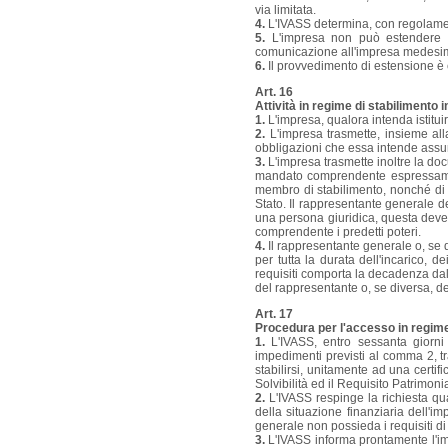
via limitata.
4.
L'IVASS determina, con regolament
5.
L'impresa non può estendere l'
comunicazione all'impresa medesi
6.
Il provvedimento di estensione è 
Art. 16
Attività in regime di stabilimento
1.
L'impresa, qualora intenda istitu
2.
L'impresa trasmette, insieme alla
obbligazioni che essa intende assum
3.
L'impresa trasmette inoltre la d
mandato comprendente espressamente
membro di stabilimento, nonché di conc
Stato. Il rappresentante generale d
una persona giuridica, questa deve
comprendente i predetti poteri.
4.
Il rappresentante generale o, se 
per tutta la durata dell'incarico, d
requisiti comporta la decadenza dall
del rappresentante o, se diversa, de
Art. 17
Procedura per l'accesso in regime
1.
L'IVASS, entro sessanta giorni d
impedimenti previsti al comma 2, t
stabilirsi, unitamente ad una certifi
Solvibilità ed il Requisito Patrimonia
2.
L'IVASS respinge la richiesta qua
della situazione finanziaria dell'
generale non possieda i requisiti di o
3.
L'IVASS informa prontamente l'im