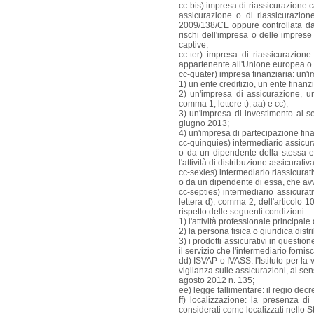
cc-bis) impresa di riassicurazione c
assicurazione o di riassicurazion
2009/138/CE oppure controllata da 
rischi dell'impresa o delle imprese
captive;
cc-ter) impresa di riassicurazion
appartenente all'Unione europea o n
cc-quater) impresa finanziaria: un'i
1) un ente creditizio, un ente finanz
2) un'impresa di assicurazione, un
comma 1, lettere t), aa) e cc);
3) un'impresa di investimento ai s
giugno 2013;
4) un'impresa di partecipazione finan
cc-quinquies) intermediario assicura
o da un dipendente della stessa e 
l'attività di distribuzione assicurativa
cc-sexies) intermediario riassicurat
o da un dipendente di essa, che avvii
cc-septies) intermediario assicurati
lettera d), comma 2, dell'articolo 10
rispetto delle seguenti condizioni:
1) l'attività professionale principale
2) la persona fisica o giuridica dist
3) i prodotti assicurativi in questio
il servizio che l'intermediario fornis
dd) ISVAP o IVASS: l'Istituto per la 
vigilanza sulle assicurazioni, ai sen
agosto 2012 n. 135;
ee) legge fallimentare: il regio dec
ff) localizzazione: la presenza di 
considerati come localizzati nello St