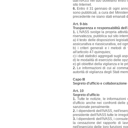
dall'IVASS nel suo bollettino entro
sito Internet.
6.
Entro il 31 gennaio di ogni anno,
sono pubblicati, a cura del Minister
precedente ne siano stati emanati di
Art. 9-bis
Trasparenza e responsabilità dell'a
1.
L'IVASS svolge la propria attività
riservatezza, pubblica sul sito inte
a) il testo delle disposizioni legis
assicurativa e riassicurativa, ed ogn
b) i criteri generali e i metodi di 
all'articolo 47-quinquies;
c) i dati statistici aggregati sugli a
d) le modalità di esercizio delle opz
e) gli obiettivi della vigilanza e le p
2.
Le informazioni di cui al comma 
autorità di vigilanza degli Stati me
Capo III
Segreto d'ufficio e collaborazione c
Art. 10
Segreto d'ufficio
1.
Tutte le notizie, le informazioni
d'ufficio anche nei confronti delle 
sanzionate penalmente.
2.
I dipendenti dell'IVASS, nell'eserc
presidente dell'IVASS tutte le irrego
3.
I dipendenti dell'IVASS, i consulent
la cessazione del rapporto di lavor
nell'esercizio delle loro funzioni