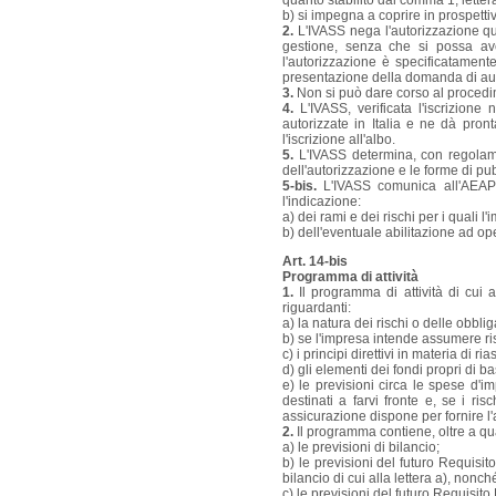
quanto stabilito dal comma 1, lettera
b) si impegna a coprire in prospettiv
2.
L'IVASS nega l'autorizzazione qua
gestione, senza che si possa ave
l'autorizzazione è specificatamen
presentazione della domanda di aut
3.
Non si può dare corso al procedimen
4.
L'IVASS, verificata l'iscrizione
autorizzate in Italia e ne dà pron
l'iscrizione all'albo.
5.
L'IVASS determina, con regolament
dell'autorizzazione e le forme di pub
5-bis.
L'IVASS comunica all'AEAP og
l'indicazione:
a) dei rami e dei rischi per i quali l
b) dell'eventuale abilitazione ad ope
Art. 14-bis
Programma di attività
1.
Il programma di attività di cui 
riguardanti:
a) la natura dei rischi o delle obbli
b) se l'impresa intende assumere ris
c) i principi direttivi in materia di r
d) gli elementi dei fondi propri di 
e) le previsioni circa le spese d'im
destinati a farvi fronte e, se i ri
assicurazione dispone per fornire l
2.
Il programma contiene, oltre a quan
a) le previsioni di bilancio;
b) le previsioni del futuro Requisito
bilancio di cui alla lettera a), nonch
c) le previsioni del futuro Requisito