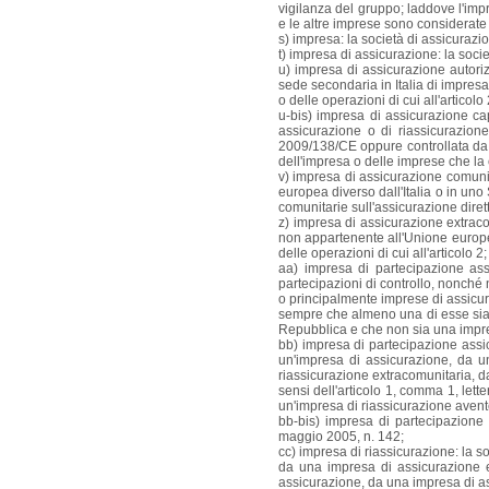
vigilanza del gruppo; laddove l'imp
e le altre imprese sono considerate 
s) impresa: la società di assicurazi
t) impresa di assicurazione: la soci
u) impresa di assicurazione autorizz
sede secondaria in Italia di impresa
o delle operazioni di cui all'articolo 
u-bis) impresa di assicurazione ca
assicurazione o di riassicurazion
2009/138/CE oppure controllata da u
dell'impresa o delle imprese che la 
v) impresa di assicurazione comuni
europea diverso dall'Italia o in un
comunitarie sull'assicurazione diret
z) impresa di assicurazione extrac
non appartenente all'Unione europe
delle operazioni di cui all'articolo 2;
aa) impresa di partecipazione assi
partecipazioni di controllo, nonché 
o principalmente imprese di assicur
sempre che almeno una di esse sia u
Repubblica e che non sia una impresa
bb) impresa di partecipazione assicu
un'impresa di assicurazione, da u
riassicurazione extracomunitaria, d
sensi dell'articolo 1, comma 1, let
un'impresa di riassicurazione avente
bb-bis) impresa di partecipazione f
maggio 2005, n. 142;
cc) impresa di riassicurazione: la s
da una impresa di assicurazione ex
assicurazione, da una impresa di as