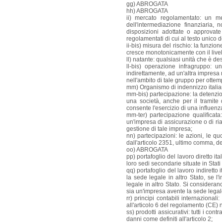
gg) ABROGATA
hh) ABROGATA
ii) mercato regolamentato: un mer
dell'intermediazione finanziaria, 
disposizioni adottate o approvate
regolamentati di cui al testo unico d
ii-bis) misura del rischio: la funz
cresce monotonicamente con il livell
ll) natante: qualsiasi unità che è d
ll-bis) operazione infragruppo: u
indirettamente, ad un'altra impresa 
nell'ambito di tale gruppo per otte
mm) Organismo di indennizzo italian
mm-bis) partecipazione: la detenzione
una società, anche per il tramite
consente l'esercizio di una influenz
mm-ter) partecipazione qualificata:
un'impresa di assicurazione o di ri
gestione di tale impresa;
nn) partecipazioni: le azioni, le quo
dall'articolo 2351, ultimo comma, del
oo) ABROGATA
pp) portafoglio del lavoro diretto ita
loro sedi secondarie situate in Stati 
qq) portafoglio del lavoro indiretto i
la sede legale in altro Stato, se l
legale in altro Stato. Si considerano
sia un'impresa avente la sede legale
rr) principi contabili internazionali
all'articolo 6 del regolamento (CE)
ss) prodotti assicurativi: tutti i con
danni come definiti all'articolo 2;