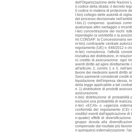
dell'Organizzazione delle Nazioni U
i) codice della strada: il decreto le
l) codice in materia di protezione dei
l-bis) collegio delle autorità di vi
del processo decisionale nell'ambit
l-bis.1) compenso: qualsiasi commi
qualunque altro vantaggio o incentivo 
l-ter) concentrazione dei rischi: t
repentaglio la solvibilità o la posiz
m) CONSAP: la Concessionaria serviz
m-bis) controparte centrale autoriz
regolamento (UE) n. 648/2012 o che 
m-ter) consulenza: l'attività cons
iniziativa del distributore, in relazi
n) credito di assicurazione: ogni im
aventi diritto ad agire direttamente
all'articolo 2, commi 1 e 3, nell'am
favore dei medesimi aventi diritto 
Sono parimenti considerati crediti d
liquidazione dell'impresa stessa, in
della legge applicabile a tali contrat
n. 1) distributore di prodotti assicu
assicurazione;
n-bis) distribuzione di probabilit
esclusivi una probabilità di realizza
n-ter) «ECAI» o «agenzia esterna d
conformità del regolamento (CE) 
creditizi esenti dall'applicazione di
n-quater) effetti di diversificazion
gruppo dovuta alla diversificazion
compensato dal risultato più favorev
n-quinquies) esternalizzazione: l'ac