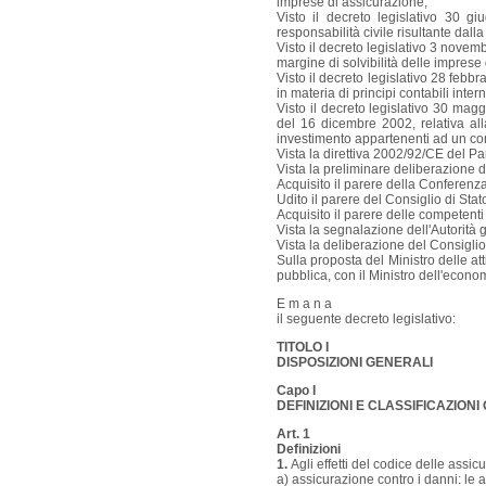
imprese di assicurazione;
Visto il decreto legislativo 30 g
responsabilità civile risultante dal
Visto il decreto legislativo 3 novem
margine di solvibilità delle imprese 
Visto il decreto legislativo 28 febb
in materia di principi contabili inter
Visto il decreto legislativo 30 mag
del 16 dicembre 2002, relativa all
investimento appartenenti ad un cong
Vista la direttiva 2002/92/CE del P
Vista la preliminare deliberazione de
Acquisito il parere della Conferenz
Udito il parere del Consiglio di Sta
Acquisito il parere delle competen
Vista la segnalazione dell'Autorità
Vista la deliberazione del Consiglio
Sulla proposta del Ministro delle att
pubblica, con il Ministro dell'econom
E m a n a
il seguente decreto legislativo:
TITOLO I
DISPOSIZIONI GENERALI
Capo I
DEFINIZIONI E CLASSIFICAZIONI
Art. 1
Definizioni
1.
Agli effetti del codice delle assic
a) assicurazione contro i danni: le a