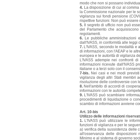
modo che non si possano individuare
4.
La disposizione di cui al comma 3
la Commissione nazionale per le so
vigilanza sui fondi pensione (COVIP)
rispettive funzioni. Non può essere 
5.
Il segreto di ufficio non può ess
del Parlamento che acquisiscono i 
regolamenti.
6.
Le pubbliche amministrazioni e g
dall'IVASS, in conformità alle leggi d
7.
L'IVASS, secondo le modalità e a
di informazioni, con l'AEAP e le altr
europea e le autorità di vigilanza dei
L'IVASS adempie nei confronti di t
informazioni ricevute dall'IVASS pr
italiane o a terzi solo con il consen
7-bis.
Nei casi e nei modi previsti
vigilanza degli altri Stati membri
risoluzione delle controversie con le 
8.
Nell'ambito di accordi di coopera
informazioni con le autorità competen
9.
L'IVASS può scambiare informazion
procedimenti di liquidazione o concors
scambio di informazioni avviene con
Art. 10-bis
Utilizzo delle informazioni riserva
1.
L'IVASS può utilizzare le informa
funzioni di vigilanza e per le seguent
a) verifica della sussistenza delle c
all'osservanza delle disposizioni r
Minimo e al sistema di governo soci