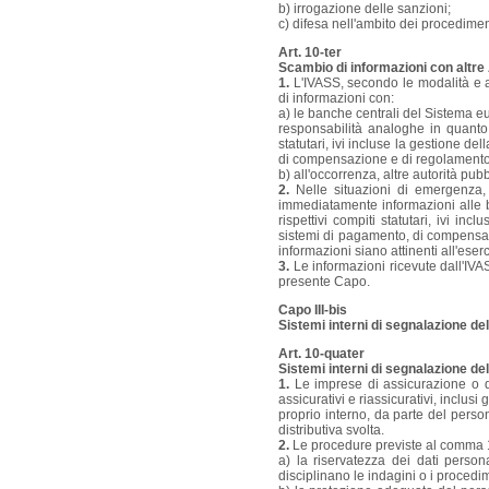
b) irrogazione delle sanzioni;
c) difesa nell'ambito dei procedimen
Art. 10-ter
Scambio di informazioni con altre
1.
L'IVASS, secondo le modalità e a
di informazioni con:
a) le banche centrali del Sistema 
responsabilità analoghe in quanto a
statutari, ivi incluse la gestione de
di compensazione e di regolamento tit
b) all'occorrenza, altre autorità pu
2.
Nelle situazioni di emergenza, 
immediatamente informazioni alle b
rispettivi compiti statutari, ivi in
sistemi di pagamento, di compensazio
informazioni siano attinenti all'eserc
3.
Le informazioni ricevute dall'IVAS
presente Capo.
Capo III-bis
Sistemi interni di segnalazione de
Art. 10-quater
Sistemi interni di segnalazione del
1.
Le imprese di assicurazione o di 
assicurativi e riassicurativi, inclus
proprio interno, da parte del persona
distributiva svolta.
2.
Le procedure previste al comma 1
a) la riservatezza dei dati perso
disciplinano le indagini o i procedim