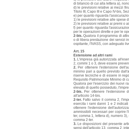
di bilancio di cui alla lettera a), no
d) le previsioni relative ai mezzi fi
Titolo III, Capo III e Capo IV-bis, Se
e) per quanto riguarda l'assicurazio
1) le previsioni relative alle spese 
2) le previsioni relative ai premi o ai 
f) per quanto riguarda l'assicurazi
per le operazioni dirette e per le op
2-bis.
Qualora il programma di attivi
o di libera prestazione dei servizi 
ospitante, l'IVASS, con adeguato live
Art. 15
Estensione ad altri rami
1.
L'impresa già autorizzata all'eserc
2, commi 1 o 3, deve essere prevent
2.
Per ottenere l'estensione dell'a
minimo pari a quello previsto dall'a
riserve tecniche e di essere in regol
Requisito Patrimoniale Minimo di cui 
Qualora per l'esercizio dei nuovi ra
elevato di quello posseduto, l'impre
2-bis.
Per ottenere l'estensione d
all'articolo 14-bis.
2-ter.
Fatto salvo il comma 2, l'impr
esercita i rami danni 1 e 2 indicati 
ottenere l'estensione dell'autorizz
ammissibili necessari per coprire l
ter, comma 1, lettera d), numero 3), 
comma 2-ter.
3.
Le disposizioni del presente arti
sensi dell'articolo 13, comma 2, inten