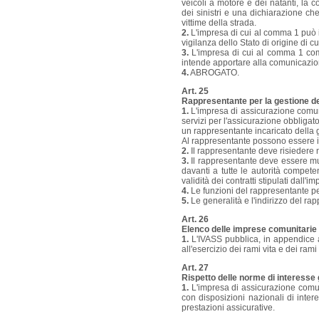
veicoli a motore e dei natanti, la 
dei sinistri e una dichiarazione ch
vittime della strada.
2.
L'impresa di cui al comma 1 può in
vigilanza dello Stato di origine di c
3.
L'impresa di cui al comma 1 comun
intende apportare alla comunicazione
4.
ABROGATO.
Art. 25
Rappresentante per la gestione dei
1.
L'impresa di assicurazione comunit
servizi per l'assicurazione obbligato
un rappresentante incaricato della ge
Al rappresentante possono essere indi
2.
Il rappresentante deve risiedere n
3.
Il rappresentante deve essere mu
davanti a tutte le autorità compete
validità dei contratti stipulati dall'i
4.
Le funzioni del rappresentante pe
5.
Le generalità e l'indirizzo del rap
Art. 26
Elenco delle imprese comunitarie o
1.
L'IVASS pubblica, in appendice a
all'esercizio dei rami vita e dei rami
Art. 27
Rispetto delle norme di interesse
1.
L'impresa di assicurazione comuni
con disposizioni nazionali di intere
prestazioni assicurative.