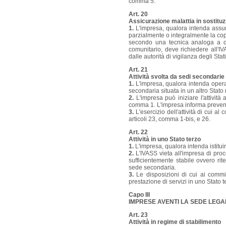
comma 5.
Art. 20
Assicurazione malattia in sostituz
1.
L'impresa, qualora intenda assumer
parzialmente o integralmente la cop
secondo una tecnica analoga a que
comunitario, deve richiedere all'IVA
dalle autorità di vigilanza degli Sta
Art. 21
Attività svolta da sedi secondarie 
1.
L'impresa, qualora intenda operar
secondaria situata in un altro Stat
2.
L'impresa può iniziare l'attivit
comma 1. L'impresa informa prevent
3.
L'esercizio dell'attività di cui a
articoli 23, comma 1-bis, e 26.
Art. 22
Attività in uno Stato terzo
1.
L'impresa, qualora intenda istitu
2.
L'IVASS vieta all'impresa di proc
sufficientemente stabile ovvero rit
sede secondaria.
3.
Le disposizioni di cui ai commi 
prestazione di servizi in uno Stato t
Capo III
IMPRESE AVENTI LA SEDE LEGA
Art. 23
Attività in regime di stabilimento