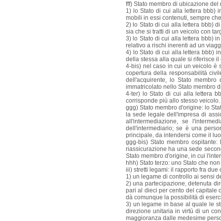
fff) Stato membro di ubicazione del 
1) lo Stato di cui alla lettera bbb)
mobili in essi contenuti, sempre che
2) lo Stato di cui alla lettera bbb)
sia che si tratti di un veicolo con t
3) lo Stato di cui alla lettera bbb) i
relativo a rischi inerenti ad un via
4) lo Stato di cui alla lettera bbb) 
della stessa alla quale si riferisce il
4-bis) nel caso in cui un veicolo 
copertura della responsabilità civ
dell'acquirente, lo Stato membro 
immatricolato nello Stato membro d
4-ter) lo Stato di cui alla lettera 
corrisponde più allo stesso veicolo.
ggg) Stato membro d'origine: lo St
la sede legale dell'impresa di assi
all'intermediazione, se l'interm
dell'intermediario; se è una perso
principale, da intendersi come il luog
ggg-bis) Stato membro ospitante: 
riassicurazione ha una sede seconda
Stato membro d'origine, in cui l'in
hhh) Stato terzo: uno Stato che n
iii) stretti legami: il rapporto fra du
1) un legame di controllo ai sensi de
2) una partecipazione, detenuta dire
pari al dieci per cento del capitale 
dà comunque la possibilità di eser
3) un legame in base al quale le 
direzione unitaria in virtù di un c
maggioranza dalle medesime persone