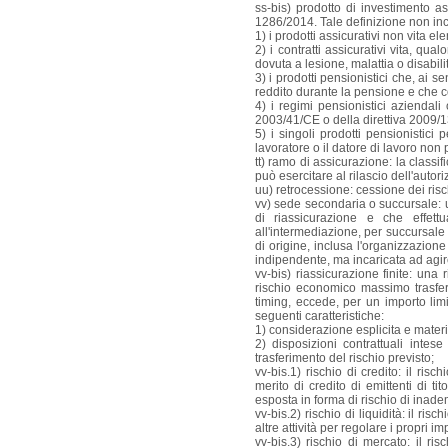
ss-bis) prodotto di investimento a
1286/2014. Tale definizione non in
1) i prodotti assicurativi non vita e
2) i contratti assicurativi vita, qu
dovuta a lesione, malattia o disabili
3) i prodotti pensionistici che, ai s
reddito durante la pensione e che co
4) i regimi pensionistici aziendali 
2003/41/CE o della direttiva 2009/
5) i singoli prodotti pensionistici 
lavoratore o il datore di lavoro non p
tt) ramo di assicurazione: la class
può esercitare al rilascio dell'autor
uu) retrocessione: cessione dei risc
vv) sede secondaria o succursale: u
di riassicurazione e che effettua
all'intermediazione, per succursal
di origine, inclusa l'organizzazio
indipendente, ma incaricata ad agir
vv-bis) riassicurazione finite: una
rischio economico massimo trasferit
timing, eccede, per un importo limi
seguenti caratteristiche:
1) considerazione esplicita e materi
2) disposizioni contrattuali intese
trasferimento del rischio previsto;
vv-bis.1) rischio di credito: il ris
merito di credito di emittenti di ti
esposta in forma di rischio di inade
vv-bis.2) rischio di liquidità: il ri
altre attività per regolare i propri 
vv-bis.3) rischio di mercato: il ri