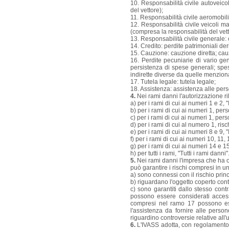
10. Responsabilità civile autoveicoli
del vettore);
11. Responsabilità civile aeromobili:
12. Responsabilità civile veicoli mari
(compresa la responsabilità del vett
13. Responsabilità civile generale:
14. Credito: perdite patrimoniali der
15. Cauzione: cauzione diretta; cauz
16. Perdite pecuniarie di vario gene
persistenza di spese generali; spese
indirette diverse da quelle menzion
17. Tutela legale: tutela legale;
18. Assistenza: assistenza alle perso
4.
Nei rami danni l'autorizzazione r
a) per i rami di cui ai numeri 1 e 2, "
b) per i rami di cui ai numeri 1, per
c) per i rami di cui ai numeri 1, pers
d) per i rami di cui al numero 1, ris
e) per i rami di cui ai numeri 8 e 9, 
f) per i rami di cui ai numeri 10, 11,
g) per i rami di cui ai numeri 14 e 1
h) per tutti i rami, "Tutti i rami danni"
5.
Nei rami danni l'impresa che ha o
può garantire i rischi compresi in u
a) sono connessi con il rischio princ
b) riguardano l'oggetto coperto contr
c) sono garantiti dallo stesso cont
possono essere considerati accessori
compresi nel ramo 17 possono ess
l'assistenza da fornire alle perso
riguardino controversie relative all
6.
L'IVASS adotta, con regolamento, le