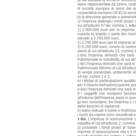
a) sia adottata la forma di società 
siano rappresentate da azioni, costi
di società europea ai sensi del r
cooperativa europea (SCE) ai sens
b) la direzione generale e amministra
c) l'impresa detenga i fondi propri
cui all'articolo 47-ter, comma 1, lett
1) 2.500.000 euro per le imprese d
coperta la totalità o parte dei ris
elevato a 3.700.000 euro;
2) 3.700.000 euro per le imprese di
3) 6.200.000 euro, ovvero la somma 
danni di cui all'articolo 13, comma 1
c-bis) l'impresa dimostri che sarà
Patrimoniale di Solvibilità, di cui all
c-ter) l'impresa dimostri che sarà in
Patrimoniale Minimo di cui all'artico
d) venga presentato, unitamente all'a
14-bis, commi 1 e 2;
e) i titolari di partecipazioni qualif
per il rilascio dell'autorizzazione pre
e-bis) l'impresa dimostri che sarà in
f) i soggetti che svolgono funzio
all'interno dell'impresa siano in pos
g) non sussistano, tra l'impresa o i 
delle funzioni di vigilanza;
h) siano indicati il nome e l'indiriz
i rischi da coprire sono classificati
1-bis.
L'impresa di assicurazione ch
malattia di cui all'articolo 2, comma 
a) possiede i fondi propri di bas
imprese di assicurazione vita e il