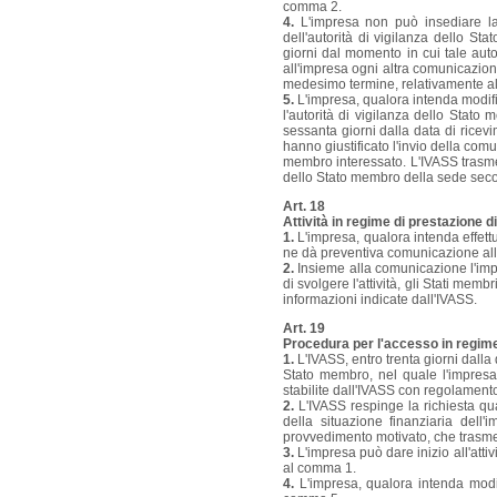
comma 2.
4.
L'impresa non può insediare la 
dell'autorità di vigilanza dello St
giorni dal momento in cui tale auto
all'impresa ogni altra comunicazion
medesimo termine, relativamente all
5.
L'impresa, qualora intenda modific
l'autorità di vigilanza dello Stat
sessanta giorni dalla data di ricev
hanno giustificato l'invio della com
membro interessato. L'IVASS trasme
dello Stato membro della sede seco
Art. 18
Attività in regime di prestazione d
1.
L'impresa, qualora intenda effettua
ne dà preventiva comunicazione all
2.
Insieme alla comunicazione l'impr
di svolgere l'attività, gli Stati mem
informazioni indicate dall'IVASS.
Art. 19
Procedura per l'accesso in regime 
1.
L'IVASS, entro trenta giorni dalla 
Stato membro, nel quale l'impresa 
stabilite dall'IVASS con regolament
2.
L'IVASS respinge la richiesta qua
della situazione finanziaria dell
provvedimento motivato, che trasmet
3.
L'impresa può dare inizio all'atti
al comma 1.
4.
L'impresa, qualora intenda modifi