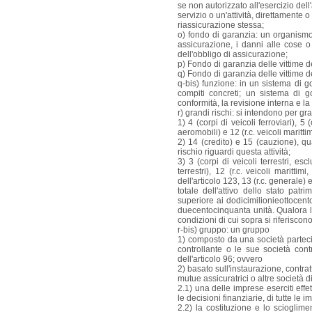
se non autorizzato all'esercizio dell
servizio o un'attività, direttamente 
riassicurazione stessa;
o) fondo di garanzia: un organismo
assicurazione, i danni alle cose 
dell'obbligo di assicurazione;
p) Fondo di garanzia delle vittime d
q) Fondo di garanzia delle vittime d
q-bis) funzione: in un sistema di g
compiti concreti; un sistema di g
conformità, la revisione interna e la
r) grandi rischi: si intendono per gran
1) 4 (corpi di veicoli ferroviari), 5 (
aeromobili) e 12 (r.c. veicoli maritti
2) 14 (credito) e 15 (cauzione), qua
rischio riguardi questa attività;
3) 3 (corpi di veicoli terrestri, esc
terrestri), 12 (r.c. veicoli maritti
dell'articolo 123, 13 (r.c. generale) 
totale dell'attivo dello stato patr
superiore ai dodicimilionieottocent
duecentocinquanta unità. Qualora l'
condizioni di cui sopra si riferiscon
r-bis) gruppo: un gruppo
1) composto da una società partecipa
controllante o le sue società con
dell'articolo 96; ovvero
2) basato sull'instaurazione, contratt
mutue assicuratrici o altre società d
2.1) una delle imprese eserciti eff
le decisioni finanziarie, di tutte le
2.2) la costituzione e lo scioglimen