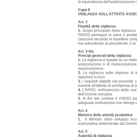
di equivalenza dell'autorizzazione ne
Capo II
VIGILANZA SULL'ATTIVITÀ ASSI
Art. 3
Finalità della vigilanza
1.
Scopo principale della vigilanza è
l'IVASS persegue la sana e pruden
ciascuna secondo le rispettive compet
ma subordinato al precedente, è la s
Art. 3-bis
Principi generali della vigilanza
1.
La vigilanza è basata su un metodo 
assicurazione o di riassicurazione
riassicurazione.
2.
La vigilanza sulle imprese di a
ispezioni in loco.
3.
I requisiti stabiliti nel presente
inerenti all'attività di un'impresa di
4.
L'IVASS, nell'esercizio delle sue
dell'Unione europea.
5.
Ai fini del comma 4 l'IVASS par
adeguata motivazione ove ritenga d
Art. 4
Ministro delle attività produttive
1.
Il Ministro dello sviluppo econ
assicurativa determinate dal Gover
Art. 5
Autorità di vigilanza