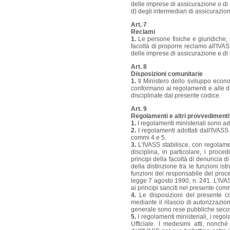
delle imprese di assicurazione o di r
d) degli intermediari di assicurazio
Art. 7
Reclami
1.
Le persone fisiche e giuridiche,
facoltà di proporre reclamo all'IVAS
delle imprese di assicurazione e di
Art. 8
Disposizioni comunitarie
1.
Il Ministero dello sviluppo econo
conformano ai regolamenti e alle d
disciplinate dal presente codice.
Art. 9
Regolamenti e altri provvedimenti
1.
I regolamenti ministeriali sono ad
2.
I regolamenti adottati dall'IVASS
commi 4 e 5.
3.
L'IVASS stabilisce, con regolamen
disciplina, in particolare, i proced
principi della facoltà di denuncia di
della distinzione tra le funzioni ist
funzioni del responsabile del proce
legge 7 agosto 1990, n. 241. L'IVAS
ai principi sanciti nel presente com
4.
Le disposizioni del presente co
mediante il rilascio di autorizzazion
generale sono rese pubbliche secon
5.
I regolamenti ministeriali, i rego
Ufficiale. I medesimi atti, nonché