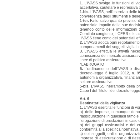
1.
L'IVASS svolge le funzioni di vig
accertativa, cautelare e repressiva 
1-bis.
L'IVASS, nell'esercizio delle 
convergenza degli strumenti e delle
1-ter.
Fatto salvo quanto previsto da
potenziale impatto delle sue decisio
tenendo conto delle informazioni 
Comitato congiunto, il CERS e le auto
l'IVASS tiene conto dei potenziali effe
2.
L'IVASS adotta ogni regolamento n
comportamenti dei soggetti vigilati 
3.
L'IVASS effettua le attività ne
conoscenza del mercato assicurativo
linee di politica assicurativa.
4.
ABROGATO
5.
L'ordinamento dell'IVASS è disci
decreto-legge 6 luglio 2012, n. 95
autonomia organizzativa, finanziaria
settore assicurativo
5-bis.
L'IVASS, nell'ambito della pr
Capo I del Titolo I del decreto-legg
Art. 6
Destinatari della vigilanza
1.
L'IVASS esercita le funzioni di vig
a) delle imprese, comunque denomin
riassicurazione in qualsiasi ramo e i
l'erogazione di prestazioni in caso d
b) dei gruppi assicurativi e dei 
conformità alla specifica normativa 
c) dei soggetti, enti e organizza
imprese di assicurazione o di riassi