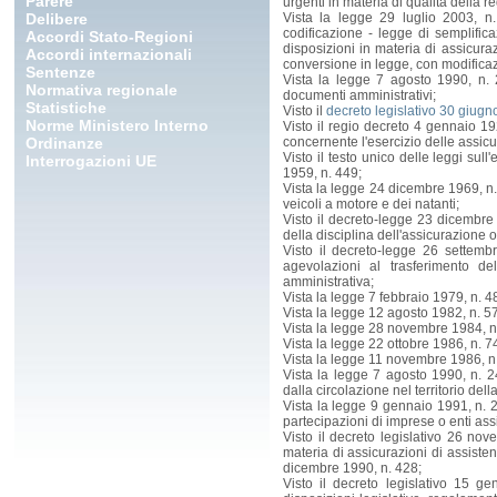
Parere
urgenti in materia di qualità della 
Delibere
Vista la legge 29 luglio 2003, n.
codificazione - legge di semplifica
Accordi Stato-Regioni
disposizioni in materia di assicura
Accordi internazionali
conversione in legge, con modificaz
Sentenze
Vista la legge 7 agosto 1990, n. 
Normativa regionale
documenti amministrativi;
Statistiche
Visto il
decreto legislativo 30 giugn
Norme Ministero Interno
Visto il regio decreto 4 gennaio 1
Ordinanze
concernente l'esercizio delle assicu
Visto il testo unico delle leggi sul
Interrogazioni UE
1959, n. 449;
Vista la legge 24 dicembre 1969, n. 
veicoli a motore e dei natanti;
Visto il decreto-legge 23 dicembre 
della disciplina dell'assicurazione o
Visto il decreto-legge 26 settemb
agevolazioni al trasferimento de
amministrativa;
Vista la legge 7 febbraio 1979, n. 4
Vista la legge 12 agosto 1982, n. 57
Vista la legge 28 novembre 1984, n.
Vista la legge 22 ottobre 1986, n. 7
Vista la legge 11 novembre 1986, n.
Vista la legge 7 agosto 1990, n. 24
dalla circolazione nel territorio dell
Vista la legge 9 gennaio 1991, n. 2
partecipazioni di imprese o enti assi
Visto il decreto legislativo 26 n
materia di assicurazioni di assistenz
dicembre 1990, n. 428;
Visto il decreto legislativo 15 g