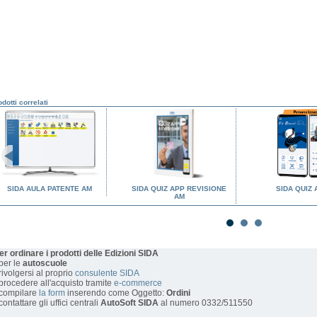
dotti correlati
SIDA AULA PATENTE AM
SIDA QUIZ APP REVISIONE
SIDA QUIZ 
AM
er ordinare i prodotti delle Edizioni SIDA
 per le
autoscuole
 rivolgersi al proprio
consulente SIDA
 procedere all'acquisto tramite
e-commerce
 compilare
la form
inserendo come Oggetto:
Ordini
 contattare gli uffici centrali
AutoSoft SIDA
al numero 0332/511550