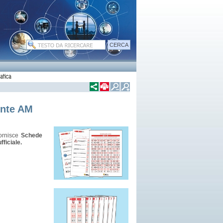
atica
ente AM
fornisce
Schede
fficiale.