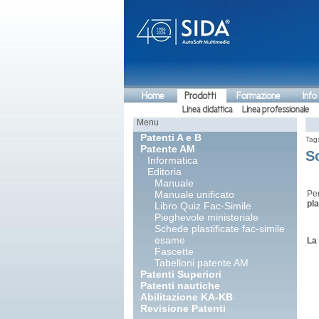
Home
Prodotti
Formazione
Info
Linea didattica
Linea professionale
Menu
Patenti A e B
Tag
Patente AM
S
Informatica
Editoria
Manuale
Manuale unificato
Pe
pla
Libro Quiz Fac-Simile
Pieghevole ministeriale
Schede plastificate fac-simile
esame
La
Fascette
Tabelloni patente AM
Patenti Superiori
Patenti nautiche
Abilitazione KA-KB
Revisione Patenti