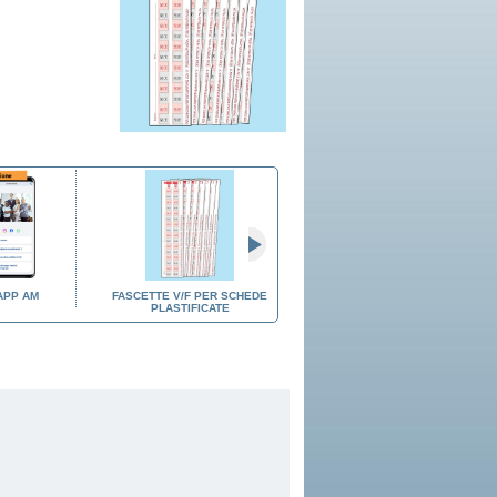
APP AM
FASCETTE V/F PER SCHEDE
MANUALE DELLA PATENTE
PLASTIFICATE
AM