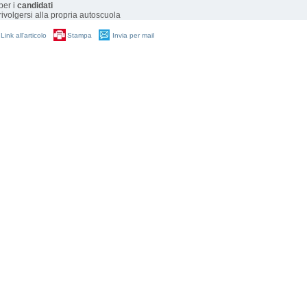
 per i
candidati
 rivolgersi alla propria autoscuola
Link all'articolo
Stampa
Invia per mail