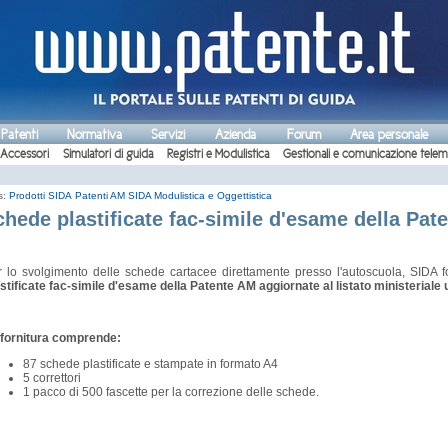
 Patenti
Normativa
Servizi
Azienda
Forum
Area personale
Accessori
Simulatori di guida
Registri e Modulistica
Gestionali e comunicazione telem
s:
Prodotti SIDA
Patenti AM
SIDA Modulistica e Oggettistica
chede plastificate fac-simile d'esame della Pat
r lo svolgimento delle schede cartacee direttamente presso l'autoscuola, SIDA 
stificate fac-simile d'esame della Patente AM aggiornate al listato ministeriale u
 fornitura comprende:
87 schede plastificate e stampate in formato A4
5 correttori
1 pacco di 500 fascette per la correzione delle schede.