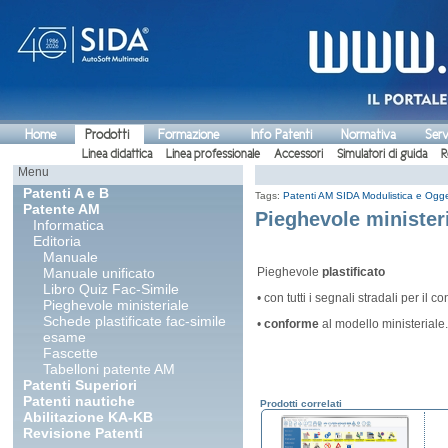
Home
Prodotti
Formazione
Info Patenti
Normativa
Serv
Linea didattica
Linea professionale
Accessori
Simulatori di guida
R
Menu
Patenti A e B
Tags:
Patenti AM
SIDA Modulistica e Ogget
Patente AM
Pieghevole minister
Informatica
Editoria
Manuale
Manuale unificato
Pieghevole
plastificato
Libro Quiz Fac-Simile
• con tutti i segnali stradali per i
Pieghevole ministeriale
Schede plastificate fac-simile
•
conforme
al modello ministeriale.
esame
Fascette
Tabelloni patente AM
Patenti Superiori
Patenti nautiche
Prodotti correlati
Abilitazione KA-KB
Revisione Patenti