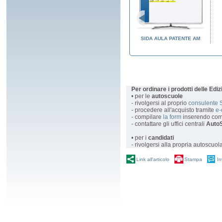
ENTE AM
SIDA EASY EDU
SIDA AULA PATENTE AM
Per ordinare i prodotti delle Edi
• per le
autoscuole
- rivolgersi al proprio
consulente 
- procedere all'acquisto tramite
e
- compilare
la form
inserendo com
- contattare gli uffici centrali
AutoS
• per i
candidati
- rivolgersi alla propria autoscuol
Link all'articolo
Stampa
In