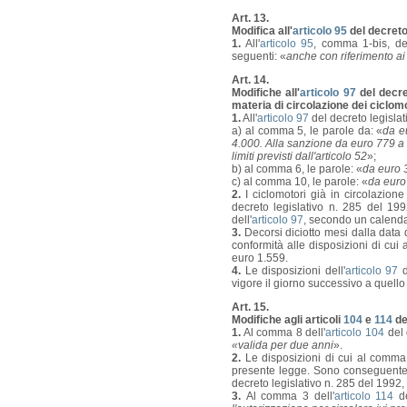
Art. 13.
Modifica all'
articolo 95
del decreto 
1.
All'
articolo 95
, comma 1-bis, de
seguenti: «
anche con riferimento ai 
Art. 14.
Modifiche all'
articolo 97
del decret
materia di circolazione dei ciclom
1.
All'
articolo 97
del decreto legislat
a) al comma 5, le parole da: «
da e
4.000. Alla sanzione da euro 779 a e
limiti previsti dall'articolo 52
»;
b) al comma 6, le parole: «
da euro 
c) al comma 10, le parole: «
da euro
2.
I ciclomotori già in circolazione 
decreto legislativo n. 285 del 19
dell'
articolo 97
, secondo un calendari
3.
Decorsi diciotto mesi dalla data 
conformità alle disposizioni di c
euro 1.559.
4.
Le disposizioni dell'
articolo 97
d
vigore il giorno successivo a quello
Art. 15.
Modifiche agli articoli
104
e
114
de
1.
Al comma 8 dell'
articolo 104
del 
«valida per due anni
».
2.
Le disposizioni di cui al comma 1
presente legge. Sono conseguenteme
decreto legislativo n. 285 del 1992, 
3.
Al comma 3 dell'
articolo 114
de