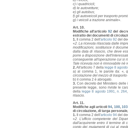
b) i tricicli;
c) i quadricicli;
d) le autovetture;
e) gli autobus;
f) gli autoveicoli per trasporto promi
g) i veicoli a trazione animale
».
Art. 10.
Modifiche all'articolo
92
del decre
estratto dei documenti di circolazi
1.
Il comma 2 dell'
articolo 92
del dec
«
2. La ricevuta rilasciata dalle imp
modificazioni, sostituisce il docum
dalla data di rilascio, che deve es
porre a disposizione dell'interessato
conseguente all'operazione cui si rif
Tale ricevuta non è rinnovabile nè r
2.
All'articolo 7 della
legge 8 agosto
a) al comma 1, le parole da: «
, 
circolazione del mezzo di trasporto
b) il comma 2 è abrogato.
3.
Con decreto del Ministero delle in
presente legge, sono riviste le cara
della
legge 8 agosto 1991, n. 264
rilascio.
Art. 11.
Modifiche agli articoli
94
,
100
,
103
di circolazione, di targa personale
1.
Il comma 2 dell'
articolo 94
del dec
«
2. L'ufficio competente del Dipart
dall'acquirente entro il termine di
conto dei mutamenti di cui al mede