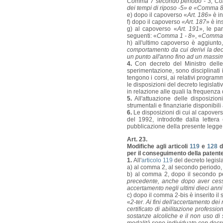
Comma 7 secondo periodo - 3; Comm
dei tempi di riposo -5» e «Comma 8
e) dopo il capoverso «
Art. 186
» è i
f) dopo il capoverso
«Art. 187
» è in
g) al capoverso «
Art. 191
», le pa
seguenti: «
Comma 1 - 8
», «
Comma 
h) all'ultimo capoverso è aggiunto,
comportamento da cui derivi la dec
un punto all'anno fino ad un massim
4.
Con decreto del Ministro delle i
sperimentazione, sono disciplinati i
tengono i corsi, ai relativi programm
le disposizioni del decreto legislat
in relazione alle quali la frequenza
5.
All'attuazione delle disposizio
strumentali e finanziarie disponibil
6.
Le disposizioni di cui al capover
del 1992, introdotte dalla letter
pubblicazione della presente legge 
Art. 23.
Modifiche agli articoli
119
e
128
de
per il conseguimento della patente 
1.
All'
articolo 119
del decreto legisl
a) al comma 2, al secondo periodo, 
b) al comma 2, dopo il secondo per
precedente, anche dopo aver cessat
accertamento negli ultimi dieci ann
c) dopo il comma 2-bis è inserito il
«
2-ter. Ai fini dell'accertamento dei
certificato di abilitazione professio
sostanze alcoliche e il non uso di s