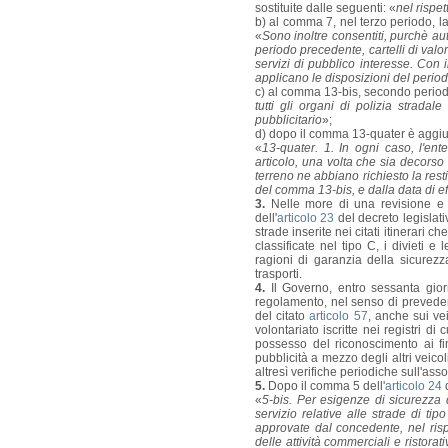
sostituite dalle seguenti: «
nel rispe
b) al comma 7, nel terzo periodo, la
«
Sono inoltre consentiti, purchè autor
periodo precedente, cartelli di valori
servizi di pubblico interesse. Con i
applicano le disposizioni del peri
c) al comma 13-bis, secondo period
tutti gli organi di polizia strada
pubblicitario
»;
d) dopo il comma 13-quater è aggiu
«
13-quater. 1. In ogni caso, l'ent
articolo, una volta che sia decorso 
terreno ne abbiano richiesto la resti
del comma 13-bis, e dalla data di e
3.
Nelle more di una revisione e d
dell'
articolo 23
del decreto legislat
strade inserite nei citati itinerari c
classificate nel tipo C, i divieti 
ragioni di garanzia della sicurezz
trasporti.
4.
Il Governo, entro sessanta gior
regolamento, nel senso di prevedere
del citato
articolo 57
, anche sui vei
volontariato iscritte nei registri di 
possesso del riconoscimento ai fin
pubblicità a mezzo degli altri veico
altresì verifiche periodiche sull'assol
5.
Dopo il comma 5 dell'
articolo 24
d
«
5-bis. Per esigenze di sicurezza 
servizio relative alle strade di ti
approvate dal concedente, nel rispe
delle attività commerciali e ristora