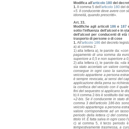
Modifica all'
articolo 180
del decret
1.
Il comma 5 dell'
articolo 180
del de
«
5. Il conducente deve avere con sè i
idoneità, quando prescritti
».
Art. 33.
Modifiche agli articoli
186
e
187
e
sotto l'influenza dell'alcool e in 
dell'alcool per conducenti di età 
trasporto di persone o di cose
1.
All'
articolo 186
del decreto legisl
a) al comma 2:
1) alla lettera a), le parole da: «
con
pagamento di una somma da euro 5
superiore a 0,5 e non superiore a 0,
2) alla lettera c), le parole da: «
da t
sia stato accertato un valore corri
consegue in ogni caso la sanzione
veicolo appartiene a persona estran
è sempre revocata, ai sensi del capo
applicazione della pena su richiest
la confisca del veicolo con il qual
fini del sequestro si applicano le dis
b) il comma 2-bis è sostituito dal s
«
2-bis. Se il conducente in stato d
comma 3 dell'articolo 186-bis sono 
veicolo appartenga a persona estran
valore corrispondente ad un tasso 
periodo della lettera c) del comma 
titolo VI. È fatta salva in ogni caso 
c) al comma 5, il terzo periodo è
tempestivamente trasmessa, a cura 