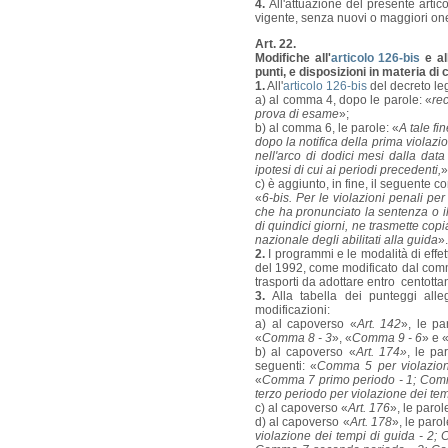
4.
All'attuazione del presente artic
vigente, senza nuovi o maggiori one
Art. 22.
Modifiche all'
articolo 126-bis
e al
punti, e disposizioni in materia di 
1.
All'
articolo 126-bis
del decreto leg
a) al comma 4, dopo le parole: «
re
prova di esame
»;
b) al comma 6, le parole: «
A tale fin
dopo la notifica della prima violaz
nell'arco di dodici mesi dalla dat
ipotesi di cui ai periodi precedenti,
»
c) è aggiunto, in fine, il seguente 
«
6-bis. Per le violazioni penali per
che ha pronunciato la sentenza o il 
di quindici giorni, ne trasmette copi
nazionale degli abilitati alla guida
».
2.
I programmi e le modalità di effe
del 1992, come modificato dal comma 
trasporti da adottare entro centottan
3.
Alla tabella dei punteggi alleg
modificazioni:
a) al capoverso «
Art. 142
», le pa
«
Comma 8 - 3
», «
Comma 9 - 6
» e 
b) al capoverso «
Art. 174»
, le pa
seguenti: «
Comma 5 per violazione
«
Comma 7 primo periodo - 1; Comm
terzo periodo per violazione dei tem
c) al capoverso «
Art. 176
», le parol
d) al capoverso «
Art. 178
», le parol
violazione dei tempi di guida - 2;