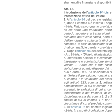
strumentali e finanziarie disponibil
Art. 12.
Introduzione dell'
articolo 94-bis
e 
intestazione fittizia dei veicoli
1.
All'
articolo 94
del decreto legislat
a) dopo il comma 4 è inserito il seg
«
4-bis. Fatto salvo quanto previsto 
da cui derivi una variazione dell'i
periodo superiore a trenta giorni,
dichiarati dall'avente causa, entro tr
dell'annotazione sulla carta di circo
comma 5. In caso di omissione si a
b) al comma 5, le parole: «
previste
2.
Dopo l'
articolo 94
del decreto legi
«
Art. 94-bis. - (Divieto di intestazion
al medesimo articolo e il certificat
intestazione o cointestazione simu
veicolo. 2. Salvo che il fatto cos
violazione di quanto disposto dal
500 a euro 2.000. La sanzione di cu
si riferisce l'operazione, nonchè al 
al comma 1 in violazione del divie
agli articoli 225, comma 1, lette
amministrative di cui al comma 7 de
accertato le violazioni di cui al 
infrastrutture e dei trasporti, di c
disciplina recata dai commi 1, 2 e 3,
finalità di cui al comma 1 o per l
circostanze di cui al predetto comm
3.
All'
articolo 96
del decreto legislat
«
2-bis. In caso di circolazione dopo