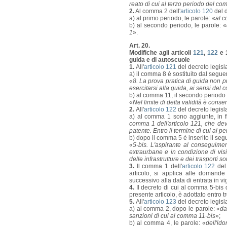
reato di cui al terzo periodo del c
2.
Al comma 2 dell'
articolo 120
del d
a) al primo periodo, le parole: «
al 
b) al secondo periodo, le parole: «
1
».
Art. 20.
Modifiche agli articoli
121
,
122
e 1
guida e di autoscuole
1.
All'
articolo 121
del decreto legisl
a) il comma 8 è sostituito dal segue
«
8. La prova pratica di guida non p
esercitarsi alla guida, ai sensi del 
b) al comma 11, il secondo periodo 
«
Nel limite di detta validità è conse
2.
All'
articolo 122
del decreto legisl
a) al comma 1 sono aggiunte, in fi
comma 1 dell'articolo 121, che de
patente. Entro il termine di cui al
b) dopo il comma 5 è inserito il seg
«
5-bis. L'aspirante al conseguimen
extraurbane e in condizione di visi
delle infrastrutture e dei trasporti 
3.
Il comma 1 dell'
articolo 122
del 
articolo, si applica alle domand
successivo alla data di entrata in v
4.
Il decreto di cui al comma 5-bis d
presente articolo, è adottato entro t
5.
All'
articolo 123
del decreto legisl
a) al comma 2, dopo le parole: «
da
sanzioni di cui al comma 11-bis
»;
b) al comma 4, le parole: «
dell'ido