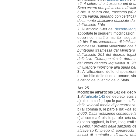
«
6. A coloro che, trascorso più di 
Stato estero non più in corso di vali
6-bis. A coloro che, trascorso più 
guida valida, guidano con certificat
documento abilitativo rilasciato da
dell'articolo 116
».
2.
All'articolo 6-ter del
decreto-legg
apportate le seguenti modificazioni:
dopo il comma 2 è inserito il seguen
«
2-bis. Il provvedimento di inibizi
commessa l'ultima violazione che h
punteggio trasmessa dal Ministero de
dall'articolo 201 del decreto legi
definitivo. Chiunque circola durante
del citato decreto legislativo n. 
un'ulteriore inibizione alla guida pe
3.
All'attuazione delle disposizio
nell'ambito delle risorse umane, st
a carico del bilancio dello Stato.
Art. 25.
Modifiche all'articolo 142 del decre
1.
All'
articolo 142
del decreto legisl
a) al comma 1, dopo le parole: «
di 
della velocità media di percorrenza s
b) al comma 9, le parole da: «
da e
2.000. Dalla violazione consegue l
c) al comma 9-bis, le parole: «
da eu
d) sono aggiunti, in fine, i seguenti
«
12-bis. I proventi delle sanzioni de
attraverso l'impiego di apparecchi o
tecnici di controllo a distanza de