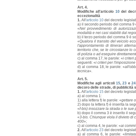
Art. 4.
Modifiche all'articolo
10
del decre
eccezionalità
1.
All'
articolo 10
del decreto legisla
a) il secondo periodo del comma 9 è
«
Nel provvedimento di autorizzazi
modalità e nei casi stabiliti dal re
b) il terzo periodo del comma 9 è so
«
Qualora il transito del veicolo ec
l'approntamento di itinerari alterna
territorio che, se le circostanze l
di polizia o ad eseguire direttament
c) al comma 17, le parole: «
i criter
seguenti: «
i criteri per l'imposizion
d) al comma 18, le parole: «
all'obb
tecnica
».
Art. 5.
Modifiche agli articoli
15
,
23
e
24
decoro delle strade, di pubblicità s
1.
All'
articolo 15
del decreto legisla
a) al comma 1:
1) alla lettera f) le parole: «
gettare o
2) dopo la lettera f) è inserita la se
«
f-bis) insozzare la strada o le sue 
b) dopo il comma 3 è inserito il seg
«
3-bis. Chiunque viola il divieto di
400
»;
c) al comma 4, le parole: «
ai commi
2.
All'
articolo 23
del decreto legisla
a) al comma 6, le parole: «
limita