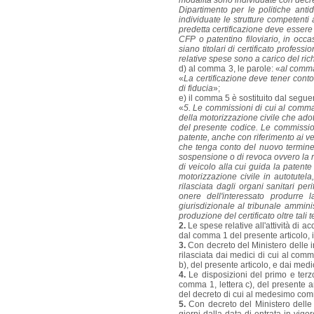
modalità sono individuate con decreto
Dipartimento per le politiche ant
individuate le strutture competenti 
predetta certificazione deve essere es
CFP o patentino filoviario, in occ
siano titolari di certificato profess
relative spese sono a carico del ri
d) al comma 3, le parole: «
al comm
«
La certificazione deve tener conto
di fiducia
»;
e) il comma 5 è sostituito dal segue
«
5. Le commissioni di cui al comma
della motorizzazione civile che adot
del presente codice. Le commissioni
patente, anche con riferimento ai vei
che tenga conto del nuovo termine 
sospensione o di revoca ovvero la ri
di veicolo alla cui guida la patente
motorizzazione civile in autotutel
rilasciata dagli organi sanitari pe
onere dell'interessato produrre 
giurisdizionale al tribunale ammin
produzione del certificato oltre tali
2.
Le spese relative all'attività di ac
dal comma 1 del presente articolo, 
3.
Con decreto del Ministero delle in
rilasciata dai medici di cui al comm
b), del presente articolo, e dai medi
4.
Le disposizioni del primo e terz
comma 1, lettera c), del presente ar
del decreto di cui al medesimo com
5.
Con decreto del Ministero delle i