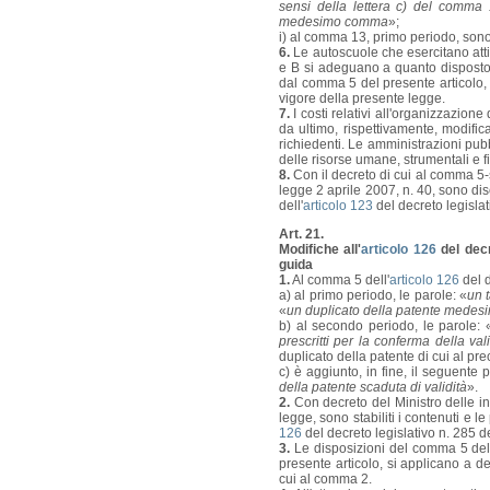
sensi della lettera c) del comma 
medesimo comma
»;
i) al comma 13, primo periodo, sono 
6.
Le autoscuole che esercitano atti
e B si adeguano a quanto disposto
dal comma 5 del presente articolo, a
vigore della presente legge.
7.
I costi relativi all'organizzazione
da ultimo, rispettivamente, modific
richiedenti. Le amministrazioni pub
delle risorse umane, strumentali e f
8.
Con il decreto di cui al comma 5-s
legge 2 aprile 2007, n. 40, sono dis
dell'
articolo 123
del decreto legislat
Art. 21.
Modifiche all'
articolo 126
del decr
guida
1.
Al comma 5 dell'
articolo 126
del d
a) al primo periodo, le parole: «
un 
«
un duplicato della patente medesim
b) al secondo periodo, le parole: 
prescritti per la conferma della vali
duplicato della patente di cui al pr
c) è aggiunto, in fine, il seguente 
della patente scaduta di validità
».
2.
Con decreto del Ministro delle inf
legge, sono stabiliti i contenuti e 
126
del decreto legislativo n. 285 
3.
Le disposizioni del comma 5 dell
presente articolo, si applicano a dec
cui al comma 2.