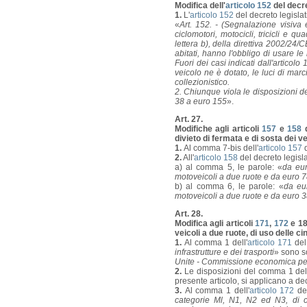
Modifica dell'
articolo 152
del decre
1.
L'
articolo 152
del decreto legislat
«
Art. 152. - (Segnalazione visiva e
ciclomotori, motocicli, tricicli e qua
lettera b), della direttiva 2002/2
abitati, hanno l'obbligo di usare le 
Fuori dei casi indicati dall'articol
veicolo ne è dotato, le luci di marc
collezionistico.
2. Chiunque viola le disposizioni 
38 a euro 155
».
Art. 27.
Modifiche agli articoli
157
e
158
d
divieto di fermata e di sosta dei ve
1.
Al comma 7-bis dell'
articolo 157
d
2.
All'
articolo 158
del decreto legisl
a) al comma 5, le parole: «
da eu
motoveicoli a due ruote e da euro 78
b) al comma 6, le parole: «
da eu
motoveicoli a due ruote e da euro 38
Art. 28.
Modifica agli articoli
171
,
172
e 18
veicoli a due ruote, di uso delle ci
1.
Al comma 1 dell'
articolo 171
del 
infrastrutture e dei trasporti
» sono so
Unite - Commissione economica per
2.
Le disposizioni del comma 1 dell
presente articolo, si applicano a de
3.
Al comma 1 dell'
articolo 172
del
categorie Ml, N1, N2 ed N3, di cu