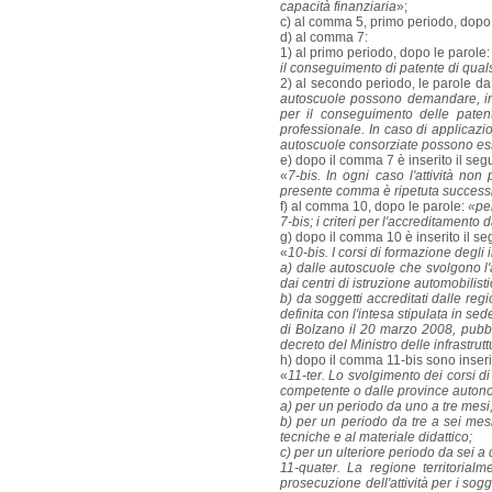
capacità finanziaria
»;
c) al comma 5, primo periodo, dopo 
d) al comma 7:
1) al primo periodo, dopo le parole:
il conseguimento di patente di quals
2) al secondo periodo, le parole da
autoscuole possono demandare, int
per il conseguimento delle paten
professionale. In caso di applicazi
autoscuole consorziate possono es
e) dopo il comma 7 è inserito il seg
«
7-bis. In ogni caso l'attività non 
presente comma è ripetuta successiv
f) al comma 10, dopo le parole:
«pe
7-bis; i criteri per l'accreditamento
g) dopo il comma 10 è inserito il se
«
10-bis. I corsi di formazione degli 
a) dalle autoscuole che svolgono l'
dai centri di istruzione automobilist
b) da soggetti accreditati dalle reg
definita con l'intesa stipulata in s
di Bolzano il 20 marzo 2008, pubbli
decreto del Ministro delle infrastrut
h) dopo il comma 11-bis sono inserit
«
11-ter. Lo svolgimento dei corsi di
competente o dalle province autonom
a) per un periodo da uno a tre mesi
b) per un periodo da tre a sei mesi,
tecniche e al materiale didattico;
c) per un ulteriore periodo da sei a d
11-quater. La regione territoria
prosecuzione dell'attività per i sog