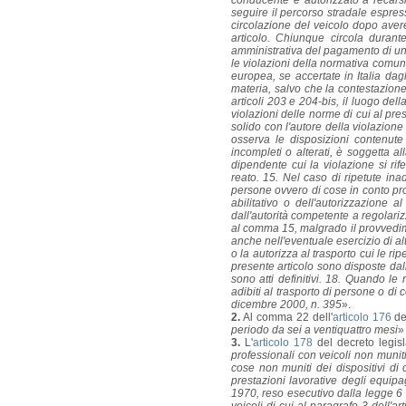
conducente è autorizzato a recarsi
seguire il percorso stradale espres
circolazione del veicolo dopo avere
articolo. Chiunque circola durant
amministrativa del pagamento di un
le violazioni della normativa comun
europea, se accertate in Italia dagl
materia, salvo che la contestazione 
articoli 203 e 204-bis, il luogo del
violazioni delle norme di cui al pres
solido con l'autore della violazio
osserva le disposizioni contenute
incompleti o alterati, è soggetta
dipendente cui la violazione si rife
reato. 15. Nel caso di ripetute ina
persone ovvero di cose in conto prop
abilitativo o dell'autorizzazione al
dall'autorità competente a regolari
al comma 15, malgrado il provvedime
anche nell'eventuale esercizio di al
o la autorizza al trasporto cui le r
presente articolo sono disposte dall'
sono atti definitivi. 18. Quando l
adibiti al trasporto di persone o di 
dicembre 2000, n. 395
».
2.
Al comma 22 dell'
articolo 176
del
periodo da sei a ventiquattro mesi
»
3.
L'
articolo 178
del decreto legisl
professionali con veicoli non muniti
cose non muniti dei dispositivi di c
prestazioni lavorative degli equipag
1970, reso esecutivo dalla legge 6 