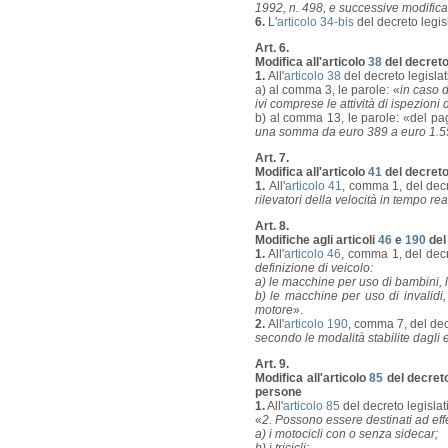
1992, n. 498, e successive modificaz
6.
L'
articolo 34-bis
del decreto legis
Art. 6.
Modifica all'articolo
38
del decreto 
1.
All'
articolo 38
del decreto legisla
a) al comma 3, le parole: «
in caso 
ivi comprese le attività di ispezioni 
b) al comma 13, le parole: «del p
una somma da euro 389 a euro 1.5
Art. 7.
Modifica all'articolo
41
del decreto 
1.
All'
articolo 41
, comma 1, del decr
rilevatori della velocità in tempo real
Art. 8.
Modifiche agli articoli
46
e
190
del 
1.
All'
articolo 46
, comma 1, del decr
definizione di veicolo:
a) le macchine per uso di bambini, le
b) le macchine per uso di invalidi,
motore
».
2.
All'
articolo 190
, comma 7, del dec
secondo le modalità stabilite dagli en
Art. 9.
Modifica all'articolo
85
del decreto
persone
1.
All'
articolo 85
del decreto legislat
«
2. Possono essere destinati ad eff
a) i motocicli con o senza sidecar;