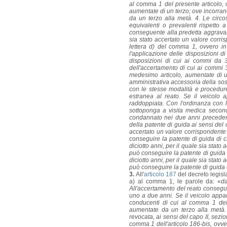
al comma 1 del presente articolo, ov
aumentate di un terzo; ove incorrano 
da un terzo alla metà. 4. Le circ
equivalenti o prevalenti rispetto 
conseguente alla predetta aggravante
sia stato accertato un valore corri
lettera d) del comma 1, ovvero in
l'applicazione delle disposizioni di
disposizioni di cui ai commi da 3 
dell'accertamento di cui ai commi 3
medesimo articolo, aumentate di u
amministrativa accessoria della sos
con le stesse modalità e procedure
estranea al reato. Se il veicolo 
raddoppiata. Con l'ordinanza con l
sottoponga a visita medica second
condannato nei due anni precedent
della patente di guida ai sensi del ca
accertato un valore corrispondente
conseguire la patente di guida di 
diciotto anni, per il quale sia stat
può conseguire la patente di guida 
diciotto anni, per il quale sia stat
può conseguire la patente di guida
3.
All'
articolo 187
del decreto legisl
a) al comma 1, le parole da: «
d
All'accertamento del reato consegu
uno a due anni. Se il veicolo appa
conducenti di cui al comma 1 del
aumentate da un terzo alla metà. 
revocata, ai sensi del capo II, sezio
comma 1 dell'articolo 186-bis, ovve