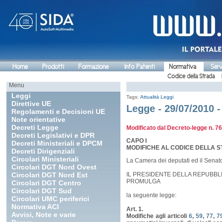
Home
Prodotti
Formazione
Info Patenti
Normativa
Serv
Codice della Strada
Menu
Leggi
Tags:
Attualità
Leggi
Direttive UE
Legge - 29/07/2010 -
Regolamenti e Decisioni UE
Note orientative
Decreti Legge
Modificato dal
Decreto-legge n. 76
Decreti Legislativi e DPR
CAPO I
Decreti Ministeriali e DPCM
MODIFICHE AL CODICE DELLA 
Decreti Dirigenziali
Circolari Ministeriali
La Camera dei deputati ed il Senat
Circolari DGT Nord Ovest
Circolari DGT Nord Est
IL PRESIDENTE DELLA REPUBBL
PROMULGA
Circolari DGT Centro
Circolari DGT Sud
la seguente legge:
Circolari UMC periferici
Normativa ACI
Art. 1.
Avvisi, Note e varie
Modifiche agli articoli
6
,
59
,
77
,
7