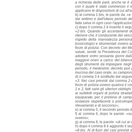
a richiesta delle parti, anche se è
con il quale è stato commesso il r
applicano le disposizioni di cui all'a
b) al comma 1-bis, le parole da: «
e 
dal settimo e dall'ottavo periodo d
fatta salva in ogni caso l'applicazio
c) dopo il comma 2 è inserito il seg
«
2-bis. Quando gli accertamenti d
ritenere che il conducente del veicol
rispetto della riservatezza person
tossicologici e strumentali ovvero a
forze di polizia. Con decreto del Mini
salute, sentiti la Presidenza del Co
adottare entro sessanta giorni dall
maggiori oneri a carico del bilanci
degli strumenti da impiegare negli
periodo, il medesimo decreto può p
mucosa del cavo orale, su campioni 
d) il comma 3 è sostituito dal segue
«
3. Nei casi previsti dal comma 2-b
forze di polizia ovvero qualora il con
1 e 2, fatti salvi gli ulteriori obbl
ai suddetti organi di polizia strada
equiparate, per il prelievo di campi
sostanze stupefacenti o psicotrope
rilevamento e di soccorso
»;
e) al comma 5, il secondo periodo 
f) al comma 6, dopo le parole: «
su
ovvero
»;
g) al comma 8, le parole: «
di cui ai
h) dopo il comma 8 è aggiunto il se
«
8-bis. Al di fuori dei casi previs