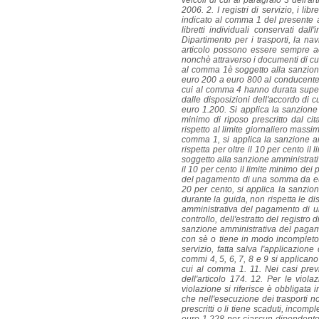
veicoli di cui al paragrafo 3 dell
2006. 2. I registri di servizio, i libr
indicato al comma 1 del presente arti
libretti individuali conservati dal
Dipartimento per i trasporti, la nav
articolo possono essere sempre accer
nonchè attraverso i documenti di cui
al comma 1è soggetto alla sanzion
euro 200 a euro 800 al conducente c
cui al comma 4 hanno durata superio
dalle disposizioni dell'accordo di
euro 1.200. Si applica la sanzione
minimo di riposo prescritto dal c
rispetto al limite giornaliero massi
comma 1, si applica la sanzione 
rispetta per oltre il 10 per cento i
soggetto alla sanzione amministrat
il 10 per cento il limite minimo dei
del pagamento di una somma da euro 3
20 per cento, si applica la sanzi
durante la guida, non rispetta le di
amministrativa del pagamento di un
controllo, dell'estratto del registro
sanzione amministrativa del paga
con sè o tiene in modo incompleto o a
servizio, fatta salva l'applicazione
commi 4, 5, 6, 7, 8 e 9 si applican
cui al comma 1. 11. Nei casi previ
dell'articolo 174. 12. Per le viol
violazione si riferisce è obbligat
che nell'esecuzione dei trasporti 
prescritti o li tiene scaduti, inco