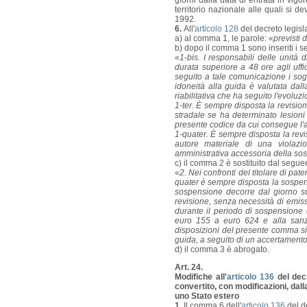
giorni dalla data di entrata in vigo
territorio nazionale alle quali si 
1992.
6.
All'
articolo 128
del decreto legisl
a) al comma 1, le parole: «
previsti 
b) dopo il comma 1 sono inseriti i s
«
1-bis. I responsabili delle unità
durata superiore a 48 ore agli uffici
seguito a tale comunicazione i sogg
idoneità alla guida è valutata dall
riabilitativa che ha seguito l'evoluz
1-ter. È sempre disposta la revisio
stradale se ha determinato lesioni 
presente codice da cui consegue l'
1-quater. È sempre disposta la revi
autore materiale di una violazi
amministrativa accessoria della so
c) il comma 2 è sostituito dal segue
«
2. Nei confronti del titolare di pat
quater è sempre disposta la sospens
sospensione decorre dal giorno suc
revisione, senza necessità di emissi
durante il periodo di sospensione
euro 155 a euro 624 e alla sanzio
disposizioni del presente comma s
guida, a seguito di un accertamento 
d) il comma 3 è abrogato.
Art. 24.
Modifiche all'
articolo 136
del decr
convertito, con modificazioni, dal
uno Stato estero
1.
Il comma 6 dell'
articolo 136
del de