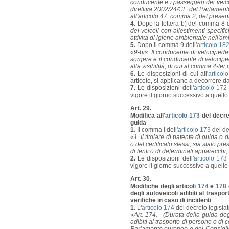
conducente e i passeggeri dei veicoli
direttiva 2002/24/CE del Parlamento
all'articolo 47, comma 2, del present
4.
Dopo la lettera b) del comma 8 d
dei veicoli con allestimenti specific
attività di igiene ambientale nell'amb
5.
Dopo il comma 9 dell'
articolo 18
«
9-bis. Il conducente di velocipede
sorgere e il conducente di velocipede
alta visibilità, di cui al comma 4-ter 
6.
Le disposizioni di cui all'
articol
articolo, si applicano a decorrere d
7.
Le disposizioni dell'
articolo 172
vigore il giorno successivo a quello
Art. 29.
Modifica all'
articolo 173
del decret
guida
1.
Il comma i dell'
articolo 173
del de
«
1. Il titolare di patente di guida o 
o del certificato stessi, sia stato 
di lenti o di determinati apparecchi,
2.
Le disposizioni dell'
articolo 173
vigore il giorno successivo a quello
Art. 30.
Modifiche degli articoli
174
e
178
degli autoveicoli adibiti al trasp
verifiche in caso di incidenti
1.
L'
articolo 174
del decreto legislat
«
Art. 174. - (Durata della guida deg
adibiti al trasporto di persone o di 