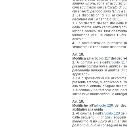
almeno un'ora, volta all'acquisizi
conseguimento del certificato di cu
cui al sesto periodo sono tenuti a s
2.
Le disposizioni di cui al comma
decorrere dal 19 gennaio 2011.
3.
Con decreto del Ministro delle inf
della ricerca, entro centoventi giorn
lezione teorica sul funzionamento
formazione, di cui al comma 11-bis d
articolo.
4.
Le amministrazioni pubbliche int
strumentali e finanziarie disponibil
Art. 18.
Modifica all'
articolo 117
del decreto
1.
Al comma 2-bis dell'
articolo 117
presente comma non si applica
» so
precedente periodo si applica un u
applicano
».
2.
Le disposizioni di cui al comma 
presente articolo, si applicano ai t
alla data di entrata in vigore della 
3.
Il comma 2 dell'articolo 2 del
decr
successive modificazioni, è abrogat
Art. 19.
Modifiche all'
articolo 120
del decr
abilitativi alla guida
1.
Al comma 1 dell'
articolo 120
del 
dalle seguenti: «
nonchè i soggetti d
medesimo testo unico di cui al dec
possono di nuovo conseguire la pat