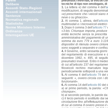
Parere
pneumatici invernali, di veicoli c
Delibere
tecniche di tipo non omologato, di 
1.
La lettera e) del comma 4 dell'
a
Accordi Stato-Regioni
modificazioni, di seguito denominat
Accordi internazionali
«
e) prescrivere che i veicoli siano
Sentenze
neve o su ghiaccio
».
Normativa regionale
2.
Al comma 1, alinea, dell'
articol
Statistiche
multimodali e i microveicoli elettrici 
Norme Ministero Interno
3.
Dopo il comma 3 dell'
articolo 77
d
Ordinanze
«
3-bis. Chiunque importa, produce 
entità tecniche senza la prescrit
Interrogazioni UE
amministrativa del pagamento di u
somma da euro 779 a euro 3.119 ch
dispositivi di ritenuta ovvero cintu
sono soggetti a sequestro e confisca 
4.
Il Governo, entro sessanta giorni 
del regolamento di esecuzione e di
dicembre 1992, n. 495, di segui
pneumatici invernali. Entro il medesi
di cui all'articolo 237 del regolame
filoveicoli rechino marcature le
periodicamente sottoposti a una veri
5.
Al comma 4 dell'
articolo 79
del d
seguenti: «
, ovvero circola con i d
funzionanti
».
6.
Al comma 14 dell'
articolo 80
del d
a) al primo periodo, la parola: «
Ch
chiunque
»;
b) al secondo periodo, le parole da:
c) il terzo periodo è sostituito dai s
circolazione fino all'effettuazione d
di cui al comma 8 ovvero presso il co