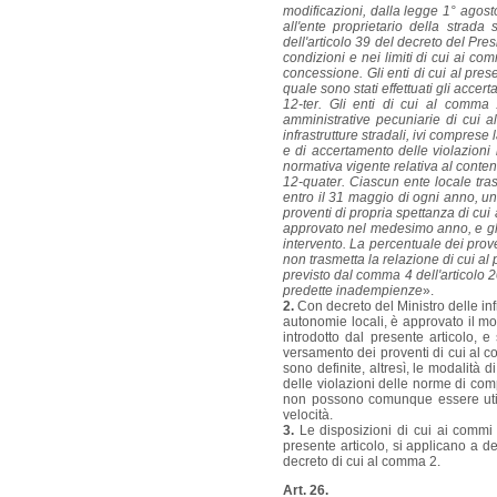
modificazioni, dalla legge 1° agosto
all'ente proprietario della strada
dell'articolo 39 del decreto del Pre
condizioni e nei limiti di cui ai co
concessione. Gli enti di cui al pres
quale sono stati effettuati gli accert
12-ter. Gli enti di cui al comma 
amministrative pecuniarie di cui 
infrastrutture stradali, ivi comprese 
e di accertamento delle violazioni 
normativa vigente relativa al conten
12-quater. Ciascun ente locale trasm
entro il 31 maggio di ogni anno, un
proventi di propria spettanza di cui
approvato nel medesimo anno, e gli i
intervento. La percentuale dei prove
non trasmetta la relazione di cui al
previsto dal comma 4 dell'articolo 2
predette inadempienze
».
2.
Con decreto del Ministro delle infr
autonomie locali, è approvato il mod
introdotto dal presente articolo, 
versamento dei proventi di cui al c
sono definite, altresì, le modalità d
delle violazioni delle norme di comp
non possono comunque essere utiliz
velocità.
3.
Le disposizioni di cui ai commi 1
presente articolo, si applicano a d
decreto di cui al comma 2.
Art. 26.