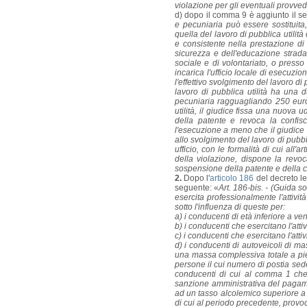
violazione per gli eventuali provv
d) dopo il comma 9 è aggiunto il s
e pecuniaria può essere sostituit
quella del lavoro di pubblica utilità
e consistente nella prestazione di u
sicurezza e dell'educazione strada
sociale e di volontariato, o presso
incarica l'ufficio locale di esecuzio
l'effettivo svolgimento del lavoro di 
lavoro di pubblica utilità ha una 
pecuniaria ragguagliando 250 euro 
utilità, il giudice fissa una nuova 
della patente e revoca la confisc
l'esecuzione a meno che il giudice
allo svolgimento del lavoro di pubbli
ufficio, con le formalità di cui all
della violazione, dispone la revoc
sospensione della patente e della con
2.
Dopo l'
articolo 186
del decreto le
seguente: «
Art. 186-bis. - (Guida so
esercita professionalmente l'attivi
sotto l'influenza di queste per:
a) i conducenti di età inferiore a v
b) i conducenti che esercitano l'attiv
c) i conducenti che esercitano l'attivi
d) i conducenti di autoveicoli di ma
una massa complessiva totale a pieno
persone il cui numero di postia sede
conducenti di cui al comma 1 che 
sanzione amministrativa del pagam
ad un tasso alcolemico superiore a O
di cui al periodo precedente, provoc