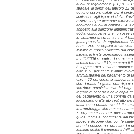
Parlamento europeo e del Consiglio, d
di cui al regolamento (CE) n. 561/20
stradale ai sensi dell'articolo 12 d
devono essere esibiti, per il contro
statistici e agli ispettori della di
essere sempre accertate attraverso le
documenti di cui al comma 2. 4. Il 
soggetto alla sanzione amministrat
800 al conducente che non osserva le
le violazioni di cui al comma 4 han
guida prescritto da regolamento (
euro 1.200. Si applica la sanzione
minimo di riposo prescritto dal ci
rispetto al limite giornaliero massi
n. 561/2006 si applica la sanzion
rispetta per oltre il 10 per cento i
è soggetto alla sanzione amminist
oltre il 10 per cento il limite min
amministrativa del pagamento di un
oltre il 20 per cento, si applica 
che durante la guida non rispetta 
sanzione amministrativa del pagam
registro di servizio o della copia d
del pagamento di una somma da eu
incompleto o alterato l'estratto del 
dalla legge penale ove il fatto cost
dell'equipaggio che non osservano l
7 l'organo accertatore, oltre all'a
guida, intima al conducente del veic
riposo e dispone che, con le caute
periodo necessario; del ritiro dei 
indicato anche il comando o l'ufficio 