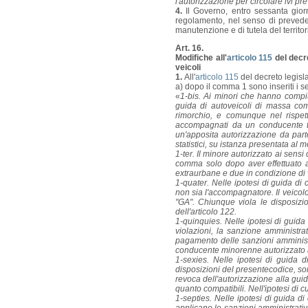
l'autorizzazione per circolare ivi pr
4.
Il Governo, entro sessanta gior
regolamento, nel senso di preveder
manutenzione e di tutela del territo
Art. 16.
Modifiche all'
articolo 115
del decre
veicoli
1.
All'
articolo 115
del decreto legisl
a) dopo il comma 1 sono inseriti i s
«
1-bis. Ai minori che hanno compiut
guida di autoveicoli di massa com
rimorchio, e comunque nel rispetto
accompagnati da un conducente tit
un'apposita autorizzazione da parte
statistici, su istanza presentata al
1-ter. Il minore autorizzato ai se
comma solo dopo aver effettuato a
extraurbane e due in condizione di v
1-quater. Nelle ipotesi di guida di
non sia l'accompagnatore. Il veicol
"GA". Chiunque viola le disposiz
dell'articolo 122.
1-quinquies. Nelle ipotesi di guida 
violazioni, la sanzione amministr
pagamento delle sanzioni amministrat
conducente minorenne autorizzato a
1-sexies. Nelle ipotesi di guida d
disposizioni del presentecodice, son
revoca dell'autorizzazione alla guid
quanto compatibili. Nell'ipotesi di
1-septies. Nelle ipotesi di guida d