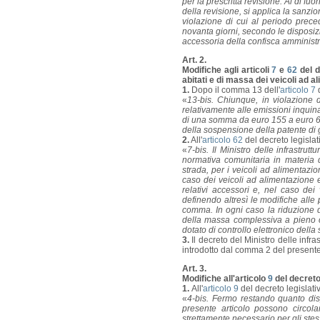
per la prescritta revisione. Al di fuo
della revisione, si applica la san
violazione di cui al periodo prec
novanta giorni, secondo le disposizio
accessoria della confisca amministr
Art. 2.
Modifiche agli articoli
7
e
62
del d
abitati e di massa dei veicoli ad a
1.
Dopo il comma 13 dell'
articolo 7
d
«
13-bis. Chiunque, in violazione d
relativamente alle emissioni inquina
di una somma da euro 155 a euro 624
della sospensione della patente di gu
2.
All'
articolo 62
del decreto legislat
«
7-bis. Il Ministro delle infrastrutt
normativa comunitaria in materia d
strada, per i veicoli ad alimentazi
caso dei veicoli ad alimentazione
relativi accessori e, nel caso dei
definendo altresì le modifiche alle
comma. In ogni caso la riduzione 
della massa complessiva a pieno ca
dotato di controllo elettronico della s
3.
Il decreto del Ministro delle infra
introdotto dal comma 2 del presente 
Art. 3.
Modifiche all'articolo
9
del decreto
1.
All'
articolo 9
del decreto legislati
«
4-bis. Fermo restando quanto dispo
presente articolo possono circola
strettamente necessario per gli stessi