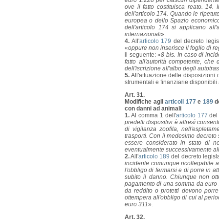
euro 1.228 per ciascun dipendente c
ove il fatto costituisca reato. 14
dell'articolo 174. Quando le ripetut
europea o dello Spazio economico
dell'articolo 174 si applicano al
internazionali
».
4.
All'
articolo 179
del decreto legis
«
oppure non inserisce il foglio di r
il seguente: «
8-bis. In caso di inc
fatto all'autorità competente, che 
dell'iscrizione all'albo degli autotra
5.
All'attuazione delle disposizioni
strumentali e finanziarie disponibil
Art. 31.
Modifiche agli
articoli 177
e
189
de
con danni ad animali
1.
Al comma 1 dell'
articolo 177
del 
predetti dispositivi è altresì conse
di vigilanza zoofila, nell'espletame
trasporti. Con il medesimo decreto s
essere considerato in stato di n
eventualmente successivamente all'at
2.
All'
articolo 189
del decreto legisl
incidente comunque ricollegabile al
l'obbligo di fermarsi e di porre in
subito il danno. Chiunque non ott
pagamento di una somma da euro 38
da reddito o protetti devono porr
ottempera all'obbligo di cui al pe
euro 311
».
Art. 32.