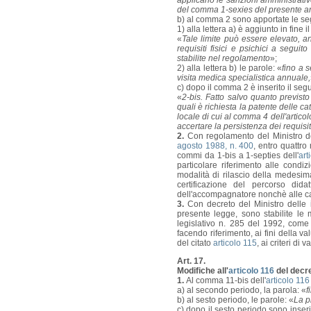
applicano le sanzioni amministrativ
del comma 1-sexies del presente ar
b) al comma 2 sono apportate le seg
1) alla lettera a) è aggiunto in fine 
«
Tale limite può essere elevato, a
requisiti fisici e psichici a segui
stabilite nel regolamento
»;
2) alla lettera b) le parole: «
fino a 
visita medica specialistica annuale,
c) dopo il comma 2 è inserito il seg
«
2-bis. Fatto salvo quanto previst
quali è richiesta la patente delle 
locale di cui al comma 4 dell'articol
accertare la persistenza dei requisiti 
2.
Con regolamento del Ministro del
agosto 1988, n. 400
, entro quattro
commi da 1-bis a 1-septies dell'
art
particolare riferimento alle condi
modalità di rilascio della medesima,
certificazione del percorso dida
dell'accompagnatore nonchè alle car
3.
Con decreto del Ministro delle i
presente legge, sono stabilite le 
legislativo n. 285 del 1992, come 
facendo riferimento, ai fini della va
del citato
articolo 115
, ai criteri di
Art. 17.
Modifiche all'
articolo 116
del decret
1.
Al comma 11-bis dell'
articolo 116
a) al secondo periodo, la parola: «
f
b) al sesto periodo, le parole: «
La p
c) dopo il sesto periodo sono inserit