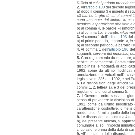
l'ufficio di cui al periodo preceden
2.
All'
articolo 100
del decreto legisl
a) dopo il comma 3 è inserito il seg
«
3-bis. Le targhe di cui ai commi
sono trattenute dal titolare in cas
acquisto, esportazione all'estero e
b) al comma 4, le parole: «I rimorc
c) al comma 15, le parole: «
Alle vio
3.
Al comma 1 dell'
articolo 103
del d
a) al primo periodo, le parole: «
, la
b) al secondo periodo, le parole: «
e
4.
Al comma 1 dell'
articolo 196
del
seguenti: «
ovvero del rimorchio, ne
5.
Con regolamento da emanare, ai 
sentite le competenti Commission
disciplinate le modalità di applicaz
1992, come da ultimo modificati d
annotazione dei veicoli nell'archivi
legislativo n. 285 del 1992, e nel P
6.
Le disposizioni degli articoli
94
commi 1, 2, lettera a), e 3 del pres
regolamento di cui al comma 5.
7.
Il Governo, entro sessanta gior
senso di prevedere la disciplina di
1992, come da ultimo modificato da
caratteristiche costruttive, dimensi
renderle conformi a quelle delle tar
8.
Le disposizioni del comma 4 dell'
b), del presente articolo, si applic
comunque ai soli rimorchi immatrico
circolazione prima della data di cui
9.
All'attuazione delle disposizioni