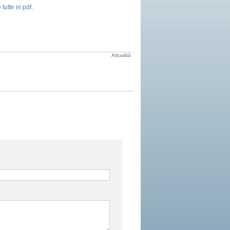
 tutte in pdf
.
Attualità