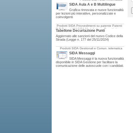
SIDA Aula A e B Multilingue
Grafica rinnovata e nuove funzionalità
per lezioni più interattive, personalizzate e
coinvolgenti
Prodotti SIDA
Provvedimenti su patente
Patenti
C-D
Patenti AM
SIDA Modulistica e Oggettistica
Tabellone Decurtazione Punti
Aggiornato alle sanzioni del nuovo Codice della
Strada (Legge n. 177 del 25/11/2024)
Prodotti SIDA
Gestionali e Comun. telematica
SIDA Messaggi
SIDA Messaggi è la nuova funzionalità
disponibile in SIDA Gestione per facilitare la
comunicazione delle autoscuole con i candidati.