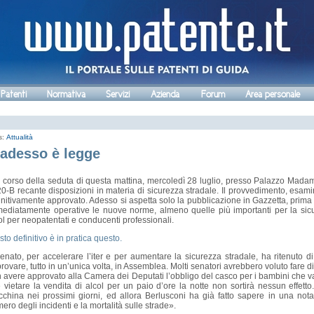
 Patenti
Normativa
Servizi
Azienda
Forum
Area personale
s:
Attualità
 adesso è legge
 corso della seduta di questa mattina, mercoledì 28 luglio, presso Palazzo Madama
0-B recante disposizioni in materia di sicurezza stradale. Il provvedimento, esamina
initivamente approvato. Adesso si aspetta solo la pubblicazione in Gazzetta, prim
ediatamente operative le nuove norme, almeno quelle più importanti per la sicur
ol per neopatentati e conducenti professionali.
testo definitivo è in pratica questo.
Senato, per accelerare l’iter e per aumentare la sicurezza stradale, ha ritenuto d
rovare, tutto in un’unica volta, in Assemblea. Molti senatori avrebbero voluto fare di p
 avere approvato alla Camera dei Deputati l’obbligo del casco per i bambini che va
 vietare la vendita di alcol per un paio d’ore la notte non sortirà nessun effetto
china nei prossimi giorni, ed allora Berlusconi ha già fatto sapere in una nota 
ero degli incidenti e la mortalità sulle strade».