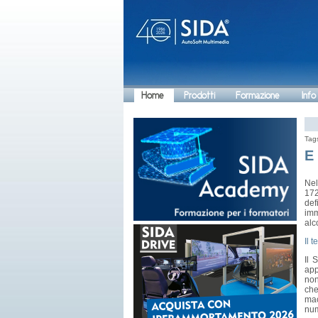
Home
Prodotti
Formazione
Info
Tag
E
Nel
172
def
imm
alc
Il 
Il 
app
non
che
mac
num