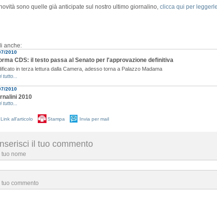
novità sono quelle già anticipate sul nostro ultimo giornalino,
clicca qui per leggerle
i anche:
07/2010
orma CDS: il testo passa al Senato per l'approvazione definitiva
ificato in terza lettura dalla Camera, adesso torna a Palazzo Madama
i tutto...
07/2010
rnalini 2010
i tutto...
Link all'articolo
Stampa
Invia per mail
Inserisci il tuo commento
l tuo nome
l tuo commento