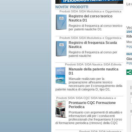
Le 
NOVITA' PRODOTTI
Prodotti SIDA
SIDA Modulistica e Oggettistica
Registro del corso teorico
Nautica D1
Registro di frequenza al corso teorico
Ved
per patenti nautiche D1
15/
Rif
Prodotti SIDA
SIDA Modulistica e Oggettistica
Mod
Registro di frequenza Scuola
legg
Nautica
Registro di frequenza al corso per
06/
patenti nautiche
Gio
legg
Prodotti SIDA
SIDA Nautica
SIDA Editoria
Manuale della patente nautica
D1
Manuale realizzato per la
preparazione all'esame teorico
necessario per il conseguimento della
patente nautica di categoria D, tipo D1.
I
Prodotti SIDA
SIDA CQC
SIDA Modulistica e
Oggettistica
Prontuario CQC Formazione
Periodica
I
Prontuario con argomenti di attualità e
informazioni utili per i conducenti
professionali che frequentano il corso
di formazione periodica (rinnovo) della CQC
Prodotti SIDA
SIDA Informatica