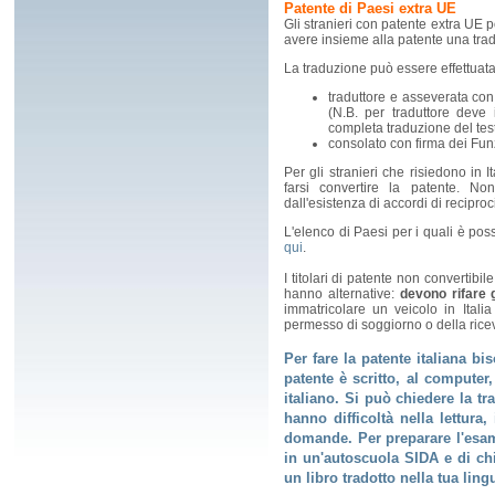
Patente di Paesi extra UE
Gli stranieri con patente extra UE p
avere insieme alla patente una tradu
La traduzione può essere effettuata
traduttore e asseverata con
(N.B. per traduttore deve
completa traduzione del test
consolato con firma dei Funz
Per gli stranieri che risiedono in 
farsi convertire la patente. No
dall'esistenza di accordi di reciprocit
L'elenco di Paesi per i quali è pos
qui
.
I titolari di patente non convertibi
hanno alternative:
devono rifare 
immatricolare un veicolo in Ital
permesso di soggiorno o della ricev
Per fare la patente italiana
bis
patente è scritto, al computer
italiano. Si può chiedere la t
hanno difficoltà nella lettura
domande. Per preparare l'esame
in un'autoscuola SIDA e di c
un libro tradotto nella tua ling