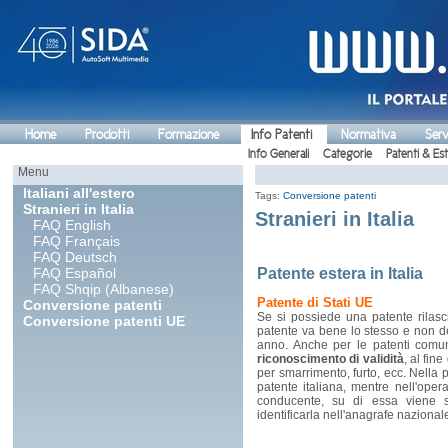
Home
Prodotti
Formazione
Info Patenti
Normativa
Serv
Info Generali
Categorie
Patenti & Es
Menu
Italiani all'estero
Tags:
Conversione patenti
Stranieri in Italia
Stranieri in Italia
FAQ English
FAQ Français
FAQ Deutsch
FAQ Español
Patente estera in Italia
FAQ Shqip (Albanese)
Patente di Stati UE
Conversione patenti
Se si possiede una patente rilas
Conversione patenti UE
patente va bene lo stesso e non de
anno. Anche per le patenti comuni
riconoscimento di validità
, al fin
per smarrimento, furto, ecc. Nella 
patente italiana, mentre nell'ope
conducente, su di essa viene s
identificarla nell'anagrafe nazionale 