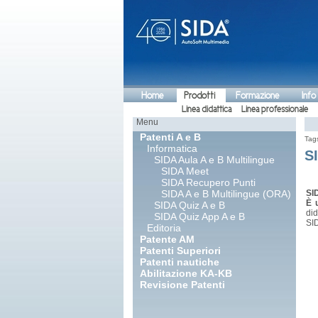
Home
Prodotti
Formazione
Info
Linea didattica
Linea professionale
Menu
Patenti A e B
Tag
Informatica
S
SIDA Aula A e B Multilingue
SIDA Meet
SIDA Recupero Punti
SIDA A e B Multilingue (ORA)
SI
È 
SIDA Quiz A e B
did
SIDA Quiz App A e B
SID
Editoria
Patente AM
Patenti Superiori
Patenti nautiche
Abilitazione KA-KB
Revisione Patenti