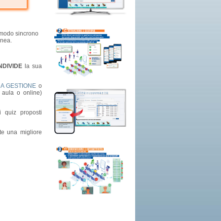
n modo sincrono
anea.
DIVIDE
la sua
DA GESTIONE
o
 aula o online)
 quiz proposti
te una migliore