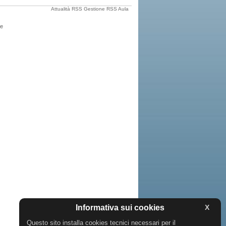
Attualità
RSS Gestione
RSS Aula
le
Informativa sui cookies
X
Questo sito installa cookies tecnici necessari per il