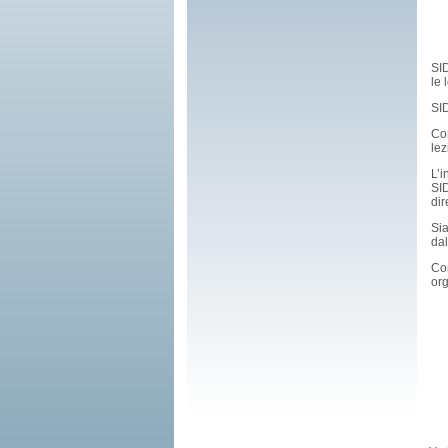
SI
le 
SI
Co
lez
L’i
SI
di
Si
dal
Co
org