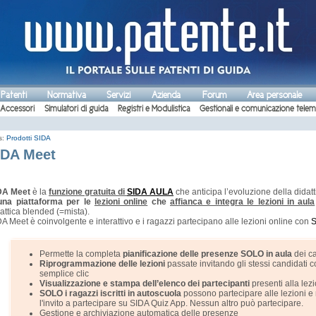
 Patenti
Normativa
Servizi
Azienda
Forum
Area personale
Accessori
Simulatori di guida
Registri e Modulistica
Gestionali e comunicazione telem
s:
Prodotti SIDA
IDA Meet
DA Meet
è la
funzione gratuita di
SIDA AULA
che anticipa l’evoluzione della didatt
una piattaforma per le
lezioni online
che
affianca e integra le lezioni in aula
attica blended (=mista).
A Meet è coinvolgente e interattivo e i ragazzi partecipano alle lezioni online con
S
Permette la completa
pianificazione delle presenze SOLO in aula
dei c
Riprogrammazione delle lezioni
passate invitando gli stessi candidati 
semplice clic
Visualizzazione e stampa dell’elenco dei partecipanti
presenti alla lez
SOLO i ragazzi iscritti
in autoscuola
possono partecipare alle lezioni e
l'invito a partecipare su SIDA Quiz App. Nessun altro può partecipare.
Gestione e archiviazione automatica delle presenze