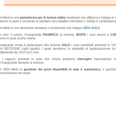
DA Meet è una
piattaforma per le lezioni online
(webinar) che affianca e integra i
lezioni in aula e consente di adottare una didattica blended (= mista) in contempor
DA Meet è uno strumento semplice e funzionale che integra
SIDA AULA
.
n solo 3 azioni, l’insegnante
PIANIFICA
la lezione,
INVITA
i suoi alunni e
CON
ione in aula anche online.
nsegnante invita a partecipare alla lezione
SOLO
i suoi candidati presenti in
SI
DA GESTIONE Light (gratis), i quali decidono la modalità di partecipazione (in
rettamente da
SIDA Quiz App
.
a i ragazzi presenti in aula che online potranno
interagire
rispondendo ai
l’insegnante durante la lezione.
n SIDA Meet la
gestione dei posti disponibili in aula è automatica
, e permet
anizzazione dei posti.