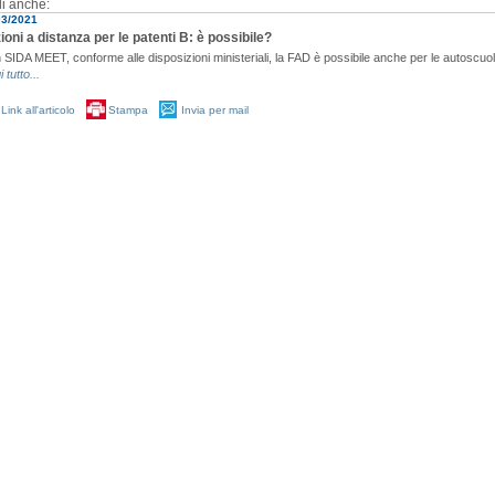
i anche:
03/2021
ioni a distanza per le patenti B: è possibile?
 SIDA MEET, conforme alle disposizioni ministeriali, la FAD è possibile anche per le autoscuo
i tutto...
Link all'articolo
Stampa
Invia per mail