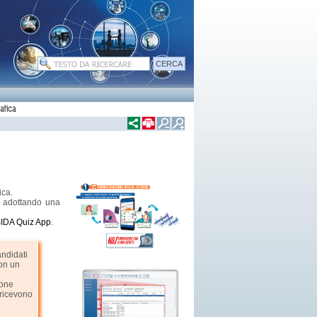
atica
ica.
adottando una
IDA Quiz App
.
andidati
con un
ione
 ricevono