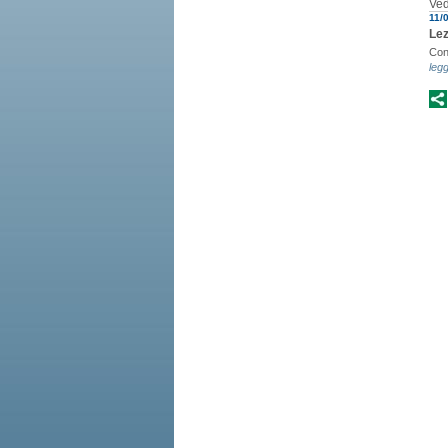
Ved
11/
Lez
Con
legg