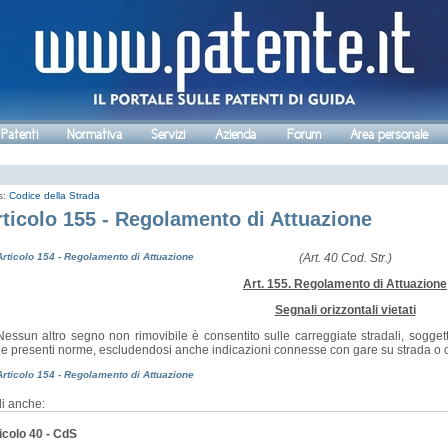
 Patenti
Normativa
Servizi
Azienda
Forum
Area personale
s:
Codice della Strada
rticolo 155 - Regolamento di Attuazione
Articolo 154 - Regolamento di Attuazione
(Art. 40 Cod. Str.)
Art. 155. Regolamento di Attuazione
Segnali orizzontali vietati
essun altro segno non rimovibile è consentito sulle carreggiate stradali, soggette a
le presenti norme, escludendosi anche indicazioni connesse con gare su strada o c
Articolo 154 - Regolamento di Attuazione
i anche:
icolo 40 - CdS