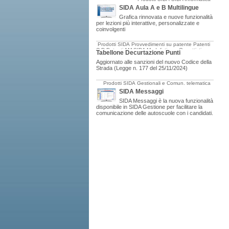
SIDA Aula A e B Multilingue
Grafica rinnovata e nuove funzionalità
per lezioni più interattive, personalizzate e
coinvolgenti
Prodotti SIDA
Provvedimenti su patente
Patenti
C-D
Patenti AM
SIDA Modulistica e Oggettistica
Tabellone Decurtazione Punti
Aggiornato alle sanzioni del nuovo Codice della
Strada (Legge n. 177 del 25/11/2024)
Prodotti SIDA
Gestionali e Comun. telematica
SIDA Messaggi
SIDA Messaggi è la nuova funzionalità
disponibile in SIDA Gestione per facilitare la
comunicazione delle autoscuole con i candidati.