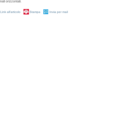
ali orizzontali.
Link all'articolo
Stampa
Invia per mail