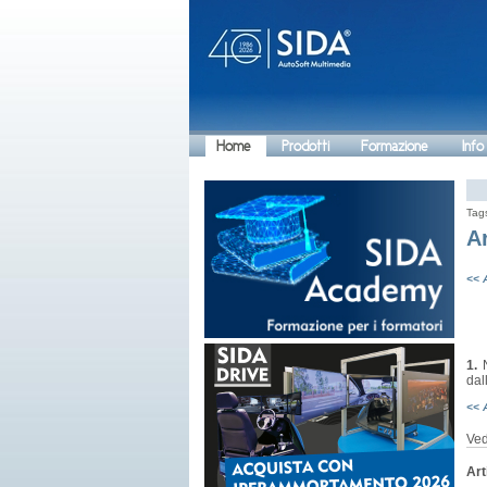
Home
Prodotti
Formazione
Info
Tag
A
<< 
1.
N
dal
<< 
Ved
Art