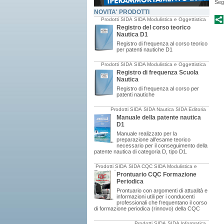
Segn
NOVITA' PRODOTTI
Prodotti SIDA
SIDA Modulistica e Oggettistica
Registro del corso teorico
Nautica D1
Registro di frequenza al corso teorico
per patenti nautiche D1
Prodotti SIDA
SIDA Modulistica e Oggettistica
Registro di frequenza Scuola
Nautica
Registro di frequenza al corso per
patenti nautiche
Prodotti SIDA
SIDA Nautica
SIDA Editoria
Manuale della patente nautica
D1
Manuale realizzato per la
preparazione all'esame teorico
necessario per il conseguimento della
patente nautica di categoria D, tipo D1.
Prodotti SIDA
SIDA CQC
SIDA Modulistica e
Oggettistica
Prontuario CQC Formazione
Periodica
Prontuario con argomenti di attualità e
informazioni utili per i conducenti
professionali che frequentano il corso
di formazione periodica (rinnovo) della CQC
Prodotti SIDA
SIDA Informatica