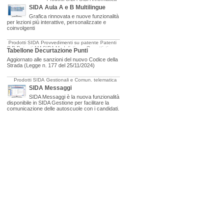
SIDA Aula A e B Multilingue
Grafica rinnovata e nuove funzionalità
per lezioni più interattive, personalizzate e
coinvolgenti
Prodotti SIDA
Provvedimenti su patente
Patenti
C-D
Patenti AM
SIDA Modulistica e Oggettistica
Tabellone Decurtazione Punti
Aggiornato alle sanzioni del nuovo Codice della
Strada (Legge n. 177 del 25/11/2024)
Prodotti SIDA
Gestionali e Comun. telematica
SIDA Messaggi
SIDA Messaggi è la nuova funzionalità
disponibile in SIDA Gestione per facilitare la
comunicazione delle autoscuole con i candidati.