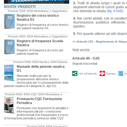
3.
Tratti di strada lungo i quali la
NOVITA' PRODOTTI
segmenti alternati di colore giallo e
che delimita la strada (
fig. II.448
).
Prodotti SIDA
SIDA Modulistica e Oggettistica
Registro del corso teorico
4.
Nei centri abitati, ove le caratte
Nautica D1
illuminazione pubblica efficient
Registro di frequenza al corso teorico
lapideo.
per patenti nautiche D1
5.
Per quanto attiene ad altri disposi
Prodotti SIDA
SIDA Modulistica e Oggettistica
Registro di frequenza Scuola
<< Articolo 151 - Regolamento di Attua
Nautica
Vedi anche:
Registro di frequenza al corso per
patenti nautiche
Articolo 40 - CdS
Prodotti SIDA
SIDA Nautica
SIDA Editoria
Segnali orizzontali.
Manuale della patente nautica
D1
Link all'articolo
Stampa
In
Manuale realizzato per la
preparazione all'esame teorico
necessario per il conseguimento della
patente nautica di categoria D, tipo D1.
Prodotti SIDA
SIDA CQC
SIDA Modulistica e
Oggettistica
Prontuario CQC Formazione
Periodica
Prontuario con argomenti di attualità e
informazioni utili per i conducenti
professionali che frequentano il corso
di formazione periodica (rinnovo) della CQC
Prodotti SIDA
SIDA Informatica