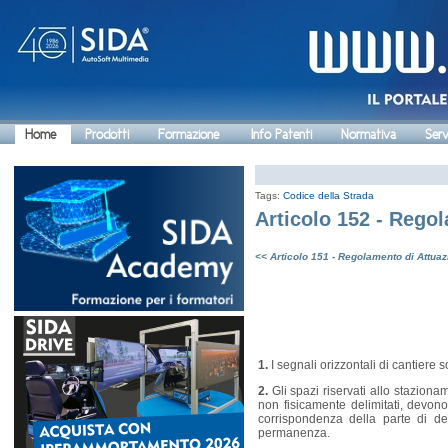
Home
Prodotti
Formazione
Info Patenti
Normativa
Serv
Tags:
Codice della Strada
Articolo 152 - Rego
<< Articolo 151 - Regolamento di Attua
1.
I segnali orizzontali di cantiere so
2.
Gli spazi riservati allo stazionam
non fisicamente delimitati, devon
corrispondenza della parte di del
permanenza.