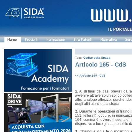
Home
Prodotti
Formazione
Info Patenti
Normativa
Serv
Tags:
Codice della Strada
Articolo 165 - CdS
<< Articolo 164 - CdS
1.
Al di fuori dei casi previsti dal
avvenire attraverso un solido colleg
altro analogo attrezzo, purchè ido
degli altri utenti della strada.
2.
Durante le operazioni di traino il
151, lettera f), oppure, in mancanza
164, comma 6, ovvero il segnale mob
dispositivo a luce gialla prescritto 
3.
Chiunque viola le disposizioni