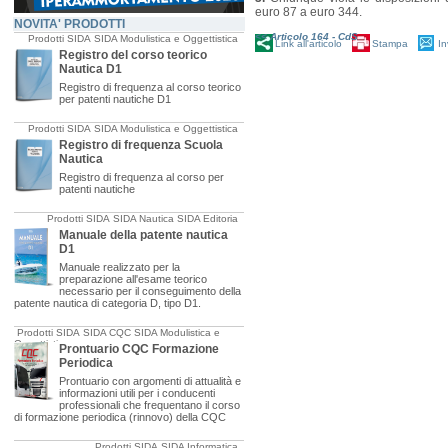
euro 87 a euro 344.
NOVITA' PRODOTTI
<< Articolo 164 - CdS
Prodotti SIDA
SIDA Modulistica e Oggettistica
Link all'articolo
Stampa
In
Registro del corso teorico
Nautica D1
Registro di frequenza al corso teorico
per patenti nautiche D1
Prodotti SIDA
SIDA Modulistica e Oggettistica
Registro di frequenza Scuola
Nautica
Registro di frequenza al corso per
patenti nautiche
Prodotti SIDA
SIDA Nautica
SIDA Editoria
Manuale della patente nautica
D1
Manuale realizzato per la
preparazione all'esame teorico
necessario per il conseguimento della
patente nautica di categoria D, tipo D1.
Prodotti SIDA
SIDA CQC
SIDA Modulistica e
Oggettistica
Prontuario CQC Formazione
Periodica
Prontuario con argomenti di attualità e
informazioni utili per i conducenti
professionali che frequentano il corso
di formazione periodica (rinnovo) della CQC
Prodotti SIDA
SIDA Informatica