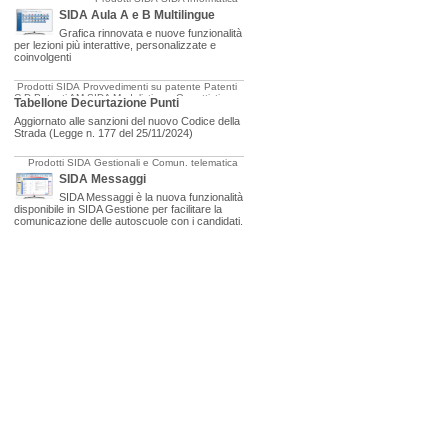
SIDA Aula A e B Multilingue
Grafica rinnovata e nuove funzionalità
per lezioni più interattive, personalizzate e
coinvolgenti
Prodotti SIDA
Provvedimenti su patente
Patenti
C-D
Patenti AM
SIDA Modulistica e Oggettistica
Tabellone Decurtazione Punti
Aggiornato alle sanzioni del nuovo Codice della
Strada (Legge n. 177 del 25/11/2024)
Prodotti SIDA
Gestionali e Comun. telematica
SIDA Messaggi
SIDA Messaggi è la nuova funzionalità
disponibile in SIDA Gestione per facilitare la
comunicazione delle autoscuole con i candidati.