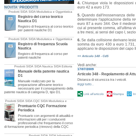
4.
Chiunque viola le disposizioni
NOVITA' PRODOTTI
euro 42 a euro 173.
Prodotti SIDA
SIDA Modulistica e Oggettistica
5.
Quando dall'inosservanza delle d
Registro del corso teorico
determinare l'applicazione della r
Nautica D1
euro 87 a euro 344. Ove il medesim
Registro di frequenza al corso teorico
cui al presente comma, all'ultima 
per patenti nautiche D1
a tre mesi, ai sensi del capo I, sezione
Prodotti SIDA
SIDA Modulistica e Oggettistica
6.
Se dalla collisione derivano les
Registro di frequenza Scuola
somma da euro 430 a euro 1.731, sal
Nautica
applicano le disposizioni del capo II, 
Registro di frequenza al corso per
<< Articolo 148 - CdS
patenti nautiche
Vedi anche:
Prodotti SIDA
SIDA Nautica
SIDA Editoria
17/07/2009
Manuale della patente nautica
Articolo 348 - Regolamento di Att
D1
Distanza di sicurezza tra i veicoli.
Manuale realizzato per la
leggi tutto...
preparazione all'esame teorico
necessario per il conseguimento della
patente nautica di categoria D, tipo D1.
Link all'articolo
Stampa
In
Prodotti SIDA
SIDA CQC
SIDA Modulistica e
Oggettistica
Prontuario CQC Formazione
Periodica
Prontuario con argomenti di attualità e
informazioni utili per i conducenti
professionali che frequentano il corso
di formazione periodica (rinnovo) della CQC
Prodotti SIDA
SIDA Informatica