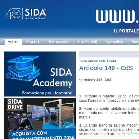
Home
Prodotti
Formazione
Info Patenti
Normativa
Serv
Tags:
Codice della Strada
Articolo 149 - CdS
<< Articolo 148 - CdS
1.
Durante la marcia i veicoli devon
caso l'arresto tempestivo e siano evi
2.
Fuori dei centri abitati, quando s
mantenuta una distanza non inferior
marcia.
3.
Quando siano in azione macchine
sicurezza rispetto a tali macchine
se necessario, ad arrestarsi al fine d