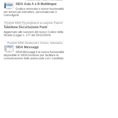
SIDA Aula A e B Multilingue
Grafica rinnovata e nuove funzionalità
per lezioni più interattive, personalizzate e
coinvolgenti
Prodotti SIDA
Provvedimenti su patente
Patenti
C-D
Patenti AM
SIDA Modulistica e Oggettistica
Tabellone Decurtazione Punti
Aggiornato alle sanzioni del nuovo Codice della
Strada (Legge n. 177 del 25/11/2024)
Prodotti SIDA
Gestionali e Comun. telematica
SIDA Messaggi
SIDA Messaggi è la nuova funzionalità
disponibile in SIDA Gestione per facilitare la
comunicazione delle autoscuole con i candidati.