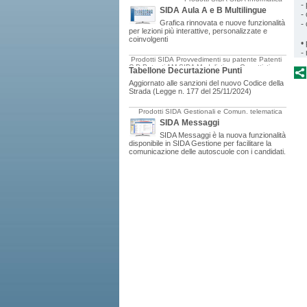
-
SIDA Aula A e B Multilingue
-
Grafica rinnovata e nuove funzionalità
-
per lezioni più interattive, personalizzate e
coinvolgenti
•
-
Prodotti SIDA
Provvedimenti su patente
Patenti
C-D
Patenti AM
SIDA Modulistica e Oggettistica
Tabellone Decurtazione Punti
Aggiornato alle sanzioni del nuovo Codice della
Strada (Legge n. 177 del 25/11/2024)
Prodotti SIDA
Gestionali e Comun. telematica
SIDA Messaggi
SIDA Messaggi è la nuova funzionalità
disponibile in SIDA Gestione per facilitare la
comunicazione delle autoscuole con i candidati.