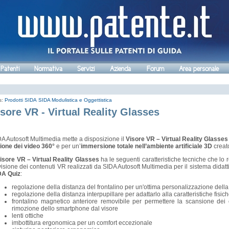
 Patenti
Normativa
Servizi
Azienda
Forum
Area personale
s:
Prodotti SIDA
SIDA Modulistica e Oggettistica
sore VR - Virtual Reality Glasses
A Autosoft Multimedia mette a disposizione il
Visore VR – Virtual Reality Glasses
ione dei video 360°
e per un’
immersione totale nell’ambiente artificiale 3D
creat
isore VR – Virtual Reality Glasses
ha le seguenti caratteristiche tecniche che lo 
visione dei contenuti VR realizzati da SIDA Autosoft Multimedia per il sistema didat
DA Quiz
:
regolazione della distanza del frontalino per un'ottima personalizzazione dell
regolazione della distanza interpupillare per adattarlo alla caratteristiche fisic
frontalino magnetico anteriore removibile per permettere la scansione dei 
rimozione dello smartphone dal visore
lenti ottiche
imbottitura ergonomica per un comfort eccezionale