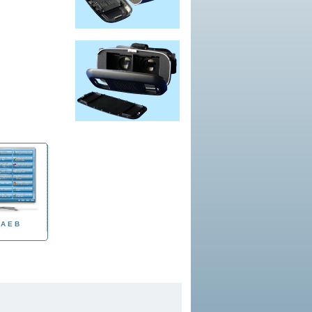
 A E B
SIDA AULA A E B
SIDA QUIZ A E B
MULTILINGUE