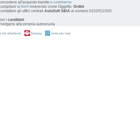
 procedere all'acquisto tramite
e-commerce
 compilare
la form
inserendo come Oggetto:
Ordini
 contattare gli uffici centrali
AutoSoft SIDA
al numero 0332/511550
 per i
candidati
 rivolgersi alla propria autoscuola
Link all'articolo
Stampa
Invia per mail