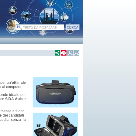
per un’
ottimale
o al computer.
rende ideale per
tico
SIDA Aula
e
a messa a fuoco
he dei candidati
codici senza la