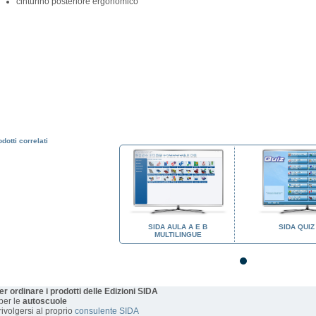
cinturino posteriore ergonomico
dotti correlati
SIDA QUIZ A E B
SIDA AULA A E B
SIDA QUIZ
MULTILINGUE
er ordinare i prodotti delle Edizioni SIDA
 per le
autoscuole
 rivolgersi al proprio
consulente SIDA