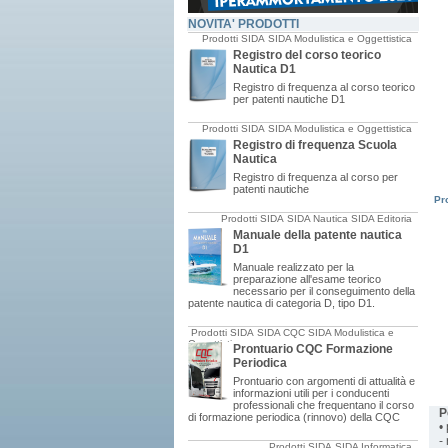
NOVITA' PRODOTTI
Prodotti SIDA
SIDA Modulistica e Oggettistica
Registro del corso teorico
Nautica D1
Registro di frequenza al corso teorico
per patenti nautiche D1
Prodotti SIDA
SIDA Modulistica e Oggettistica
Registro di frequenza Scuola
Nautica
Registro di frequenza al corso per
patenti nautiche
Pro
Prodotti SIDA
SIDA Nautica
SIDA Editoria
Manuale della patente nautica
D1
Manuale realizzato per la
preparazione all'esame teorico
necessario per il conseguimento della
patente nautica di categoria D, tipo D1.
SIDA AULA A E B
Prodotti SIDA
SIDA CQC
SIDA Modulistica e
MULTILINGUE
Oggettistica
Prontuario CQC Formazione
Periodica
Prontuario con argomenti di attualità e
informazioni utili per i conducenti
professionali che frequentano il corso
P
di formazione periodica (rinnovo) della CQC
•
-
Prodotti SIDA
SIDA Informatica