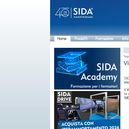
Home
Prodotti
Formazione
Info
Tag
Vi
SID
vis
Il
V
la 
SI