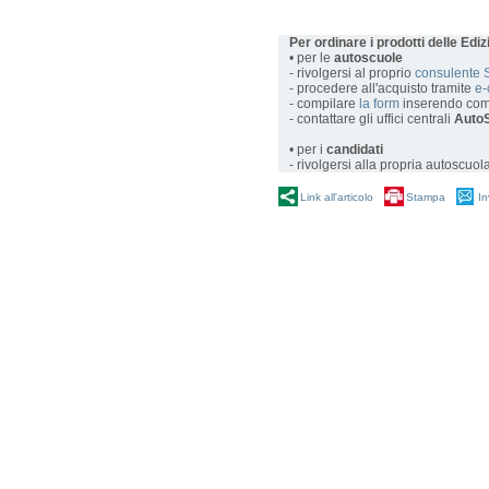
Per ordinare i prodotti delle Edi
• per le
autoscuole
- rivolgersi al proprio
consulente 
- procedere all'acquisto tramite
e
- compilare
la form
inserendo com
- contattare gli uffici centrali
AutoS
• per i
candidati
- rivolgersi alla propria autoscuol
Link all'articolo
Stampa
In