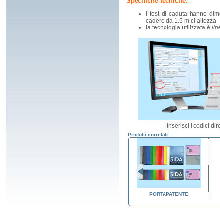
Specifiche tecniche:
i test di caduta hanno dim
cadere da 1.5 m di altezza
la tecnologia utilizzata è
lin
Inserisci i codici di
Prodotti correlati
A (GUIDA
TABELLONI
PORTAPATENTE
ATA)