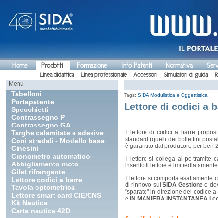
Home
Prodotti
Formazione
Info Patenti
Normativa
Serv
Linea didattica
Linea professionale
Accessori
Simulatori di guida
R
Menu
Tabelloni
Tags:
SIDA Modulistica e Oggettistica
Portapatente
Lettore di codici a b
Specchietti
Contrassegno P
Contrassegno GA
Targhe calamitate e adesive
Il lettore di codici a barre propos
standard (quelli dei bollettini posta
Coni stradali - Modello base
è garantito dal produttore per ben 
Cinesini
Cronometro automatico
Il lettore si collega al pc trami
Abbigliamento moto
inserito il lettore è immediatamente
Gilet rifrangente
Il lettore si comporta esattamente 
Lettore codici a barre
di rinnovo sul
SIDA Gestione
e dov
Tavola optometrica
"sparate" in direzione del codice a
Lettore smart card CIE/CNS
e
IN MANIERA INSTANTANEA i co
Kit Nautica
Carta nautica 42D