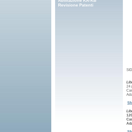
Abilitazione KA-KB
Revisione Patenti
SID
Lib
24 
Car
Ada
Sf
Lib
120
Car
Ada
Sf