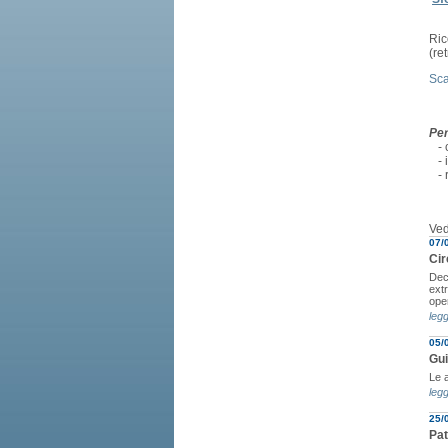
Ric
(re
Sca
Per
- c
- i
- r
Ved
07/
Cir
Decr
extr
ope
legg
05/
Gui
Le a
legg
25/
Pat