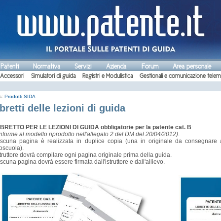
 Patenti
Normativa
Servizi
Azienda
Forum
Area personale
Accessori
Simulatori di guida
Registri e Modulistica
Gestionali e comunicazione telem
s:
Prodotti SIDA
bretti delle lezioni di guida
IBRETTO PER LE LEZIONI DI GUIDA obbligatorie per la patente cat. B
:
nforme al modello riprodotto nell'allegato 2 del DM del 20/04/2012)
.
scuna pagina è realizzata in duplice copia (una in originale da consegnare al
oscuola).
struttore dovrà compilare ogni pagina originale prima della guida.
scuna pagina dovrà essere firmata dall'istruttore e dall'allievo.