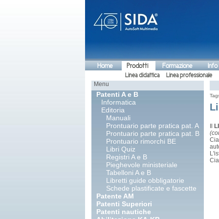
Home
Prodotti
Formazione
Info
Linea didattica
Linea professionale
Menu
Patenti A e B
Tag
Informatica
Li
Editoria
Manuali
Prontuario parte pratica pat. A
Il
L
Prontuario parte pratica pat. B
(co
Cia
Prontuario rimorchi BE
aut
Libri Quiz
L'i
Registri A e B
Cia
Pieghevole ministeriale
Tabelloni A e B
Libretti guide obbligatorie
Schede plastificate e fascette
Patente AM
Patenti Superiori
Patenti nautiche