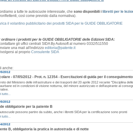
ordiamo a tutte le autoscuole interessate, che
sono disponibili i
libretti per le le
troriflettenti, così come previsto dalla normativa).
rica il volantino pubblicitario dei prodotti SIDA per le GUIDE OBBLIGATORIE
 ordinare i prodotti per le GUIDE OBBLIGATORIE delle Edizioni SIDA:
ontattare gli uffici centrali SIDA By Autosoft al numero 0332/511550
nviare una mail all'indirizzo
editoria@patente.it
ivolgersi al proprio
Consulente SIDA
i anche:
05/2012
colare - 07/05/2012 - Prot. n. 12354 - Esercitazioni di guida per il conseguimento
eto del Ministero delle infrastrutture e dei trasporti del 20 aprile 2012 recante "Disciplina dell
aurbane ed in condizioni di visione notturna, del minore autorizzato e dell'aspirante al consegu
rative.
i tutto...
05/2012
de obbligatorie per la patente B
utoscuole possono partire da subito, anche i libretti SIDA per la certificazione sono pronti
i tutto...
04/2012
ente B, obbligatoria la pratica in autostrada e di notte