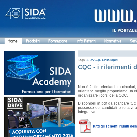
Home
Prodotti
Formazione
Info Patenti
Normativa
Serv
Tags:
SIDA CQC
Links rapidi
CQC - i riferimenti 
Non è facile orientarsi tra circolar
orientarvi meglio proponiamo un ele
organizzare i corsi della CQC.
Disponibili in pdf da scaricare tutti
possesso dei candidati e relativi a
integrativa.
Tutti gli schemi riuniti de