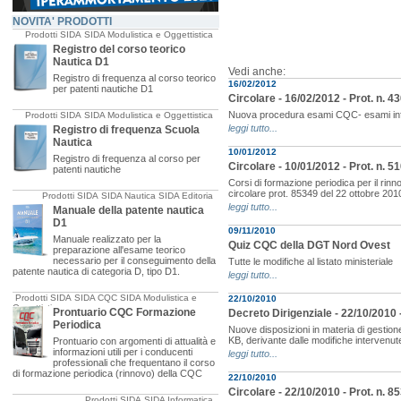
NOVITA' PRODOTTI
Prodotti SIDA
SIDA Modulistica e Oggettistica
Registro del corso teorico
Nautica D1
Vedi anche:
Registro di frequenza al corso teorico
16/02/2012
per patenti nautiche D1
Circolare - 16/02/2012 - Prot. n. 
Nuova procedura esami CQC- esami infor
Prodotti SIDA
SIDA Modulistica e Oggettistica
leggi tutto...
Registro di frequenza Scuola
Nautica
10/01/2012
Registro di frequenza al corso per
Circolare - 10/01/2012 - Prot. n. 
patenti nautiche
Corsi di formazione periodica per il rinn
circolare prot. 85349 del 22 ottobre 201
Prodotti SIDA
SIDA Nautica
SIDA Editoria
leggi tutto...
Manuale della patente nautica
D1
09/11/2010
Manuale realizzato per la
Quiz CQC della DGT Nord Ovest
preparazione all'esame teorico
necessario per il conseguimento della
Tutte le modifiche al listato ministeriale
patente nautica di categoria D, tipo D1.
leggi tutto...
Prodotti SIDA
SIDA CQC
SIDA Modulistica e
22/10/2010
Oggettistica
Prontuario CQC Formazione
Decreto Dirigenziale - 22/10/2010
Periodica
Nuove disposizioni in materia di gestione 
KB, derivante dalle modifiche intervenute
Prontuario con argomenti di attualità e
informazioni utili per i conducenti
leggi tutto...
professionali che frequentano il corso
di formazione periodica (rinnovo) della CQC
22/10/2010
Circolare - 22/10/2010 - Prot. n. 
Prodotti SIDA
SIDA Informatica