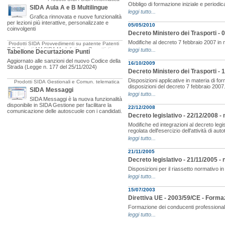
Obbligo di formazione iniziale e periodic
SIDA Aula A e B Multilingue
leggi tutto...
Grafica rinnovata e nuove funzionalità
per lezioni più interattive, personalizzate e
05/05/2010
coinvolgenti
Decreto Ministero dei Trasporti - 
Modifiche al decreto 7 febbraio 2007 in m
Prodotti SIDA
Provvedimenti su patente
Patenti
C-D
Patenti AM
SIDA Modulistica e Oggettistica
leggi tutto...
Tabellone Decurtazione Punti
Aggiornato alle sanzioni del nuovo Codice della
16/10/2009
Strada (Legge n. 177 del 25/11/2024)
Decreto Ministero dei Trasporti -
Disposizioni applicative in materia di fo
Prodotti SIDA
Gestionali e Comun. telematica
disposizioni del decreto 7 febbraio 2007
SIDA Messaggi
leggi tutto...
SIDA Messaggi è la nuova funzionalità
disponibile in SIDA Gestione per facilitare la
22/12/2008
comunicazione delle autoscuole con i candidati.
Decreto legislativo - 22/12/2008 -
Modifiche ed integrazioni al decreto legi
regolata dell'esercizio dell'attività di aut
leggi tutto...
21/11/2005
Decreto legislativo - 21/11/2005 - 
Disposizioni per il riassetto normativo in 
leggi tutto...
15/07/2003
Direttiva UE - 2003/59/CE - Form
Formazione dei conducenti professionali
leggi tutto...