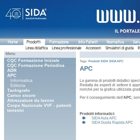
Home
Prodotti
Formazione
Info Patenti
Normativa
Serv
Linea didattica
Linea professionale
Accessori
Simulatori di guida
R
Menu
CQC Formazione Iniziale
Tags:
Prodotti SIDA
SIDA APC
CQC Formazione Periodica
APC
ADR
APC
Informatica
La gamma di prodotti didattici specif
Editoria
Redatta da esperti di settore è appr
nonché per la grafica utilizzata grad
Tachigrafo
Carico sicuro
Per il conseguimento dell'
APC
, son
Attrezzature da lavoro
Corpo Nazionale VVF - patenti
terrestri
Prodotti informatici:
SIDA Aula APC
SIDA Guida Rapida APC