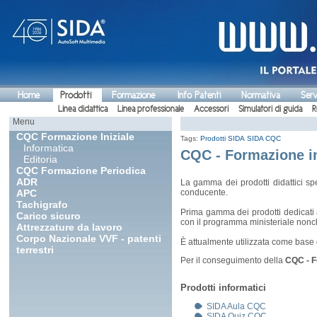
Home
Prodotti
Formazione
Info Patenti
Normativa
Serv
Linea didattica
Linea professionale
Accessori
Simulatori di guida
R
Menu
CQC Formazione Iniziale
Tags:
Prodotti SIDA
SIDA CQC
Informatica
CQC - Formazione in
Editoria
CQC Formazione Periodica
ADR
La gamma dei prodotti didattici sp
APC
conducente.
Tachigrafo
Prima gamma dei prodotti dedicati a
Carico sicuro
con il programma ministeriale nonchè
Attrezzature da lavoro
Corpo Nazionale VVF - patenti
È attualmente utilizzata come base d
terrestri
Per il conseguimento della
CQC - F
Prodotti informatici
SIDA Aula CQC
SIDA Quiz CQC